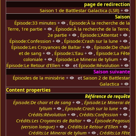
page de redirection
Saison 1 de Battlestar Galactica (LSR)
+
Saison
Épisode:33 minutes
+
,
Épisode:À la recherche de la
Terre, 1re partie
+
,
Épisode:À la recherche de la Terre,
2e partie
+
,
Épisode:L'Attentat
+
,
Épisode:Confession
+
,
Épisode:Crash sur la lune
+
,
Épisode:Les Croyances de Baltar
+
,
Épisode:De chair
et de sang
+
,
Épisode:L'Eau
+
,
Épisode:La Fête
coloniale
+
,
Épisode:Le Minerai de tylium
+
,
Épisode:Le Retour d'Ellen
+
et
Épisode:Révolution
+
Saison suivante
Épisodes de la minisérie
+
et
Saison 2 de Battlestar
Galactica
+
Content properties
Référence de requête
Épisode:De chair et de sang
+
,
Épisode:Le Minerai de
tylium
+
,
Épisode:Crash sur la lune
+
,
Crédits:Révolution
+
,
Crédits:Confession
+
,
Crédits:Les Croyances de Baltar
+
,
Épisode:Pegasus
(version longue)
+
,
Crédits:Le Retour d'Ellen
+
,
Crédits:Le Minerai de tylium
+
,
Crédits:La Fête