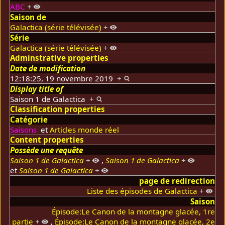
ABC
+
Saison de
Galactica (série télévisée)
+
Série
Galactica (série télévisée)
+
Adminstrative properties
Date de modification
12:18:25, 19 novembre 2019
+
Display title of
Saison 1 de Galactica
+
Classification properties
Catégorie
Saisons
et
Articles monde réel
Content properties
Possède une requête
Saison 1 de Galactica
+
,
Saison 1 de Galactica
+
et
Saison 1 de Galactica
+
page de redirection
Liste des épisodes de Galactica
+
Saison
Épisode:Le Canon de la montagne glacée, 1re
partie
+
,
Épisode:Le Canon de la montagne glacée, 2e