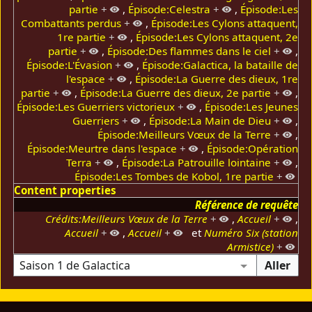
partie
+
,
Épisode:Celestra
+
,
Épisode:Les
Combattants perdus
+
,
Épisode:Les Cylons attaquent,
1re partie
+
,
Épisode:Les Cylons attaquent, 2e
partie
+
,
Épisode:Des flammes dans le ciel
+
,
Épisode:L'Évasion
+
,
Épisode:Galactica, la bataille de
l'espace
+
,
Épisode:La Guerre des dieux, 1re
partie
+
,
Épisode:La Guerre des dieux, 2e partie
+
,
Épisode:Les Guerriers victorieux
+
,
Épisode:Les Jeunes
Guerriers
+
,
Épisode:La Main de Dieu
+
,
Épisode:Meilleurs Vœux de la Terre
+
,
Épisode:Meurtre dans l'espace
+
,
Épisode:Opération
Terra
+
,
Épisode:La Patrouille lointaine
+
,
Épisode:Les Tombes de Kobol, 1re partie
+
Content properties
Référence de requête
Crédits:Meilleurs Vœux de la Terre
+
,
Accueil
+
,
Accueil
+
,
Accueil
+
et
Numéro Six (station
Armistice)
+