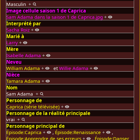
Masculin
+
Image cellule saison 1 de Caprica
Sam Adama dans la saison 1 de Caprica.jpg
+
Interprété par
Sacha Roiz
+
Marié à
Larry
+
Mère
Isabelle Adama
+
Neveu
William Adama
+
et
Willie Adama
+
Nièce
Tamara Adama
+
Nom
Sam Adama
+
Personnage de
Caprica (série télévisée)
+
Personnage de la réalité principale
vrai
+
Personnage principal de
Épisode:Caprica
+
,
Épisode:Renaissance
+
,
Épisode:Apprendre de ses erreurs
+
,
Épisode:Danser