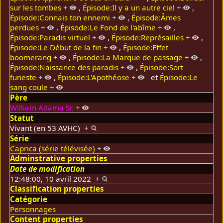
sur les tombes
+
,
Épisode:Il y a un autre ciel
+
,
Épisode:Connais ton ennemi
+
,
Épisode:Âmes
perdues
+
,
Épisode:Le Fond de l'abîme
+
,
Épisode:Paradis virtuel
+
,
Épisode:Représailles
+
,
Épisode:Le Début de la fin
+
,
Épisode:Effet
boomerang
+
,
Épisode:La Marque de passage
+
,
Épisode:Naissance des paradis
+
,
Épisode:Sort
funeste
+
,
Épisode:L'Apothéose
+
et
Épisode:Le
sang coule
+
Père
William Adama Sr.
+
Statut
Vivant (en 53 AVHC)
+
Série
Caprica (série télévisée)
+
Adminstrative properties
Date de modification
12:48:00, 10 avril 2022
+
Classification properties
Catégorie
Personnages
Content properties