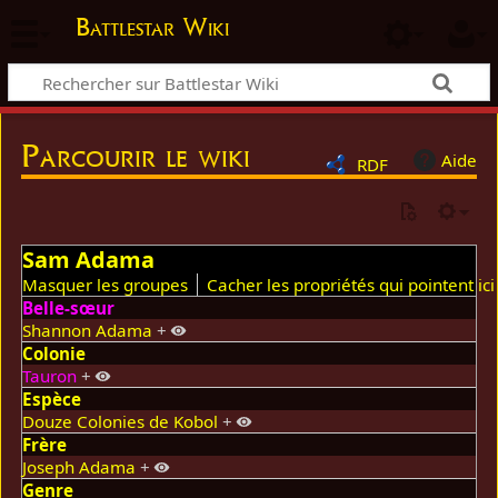
Battlestar Wiki
Parcourir le wiki
Aide
RDF
Sam Adama
Masquer les groupes
Cacher les propriétés qui pointent ici
Belle-sœur
Shannon Adama
+
Colonie
Tauron
+
Espèce
Douze Colonies de Kobol
+
Frère
Joseph Adama
+
Genre