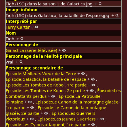
Tigh (LSO) dans la saison 1 de Galactica.jpg
+
Image infobox
Tigh (LSO) dans Galactica, la bataille de l'espace.jpg
+
Interprété par
Terry Carter
+
Nom
Tigh
+
Personnage de
Galactica (série télévisée)
+
Personnage de la réalité principale
vrai
+
Personnage secondaire de
Épisode:Meilleurs Vœux de la Terre
+
,
Épisode:Galactica, la bataille de l'espace
+
,
Épisode:Les Tombes de Kobol, 1re partie
+
,
Épisode:Les Tombes de Kobol, 2e partie
+
,
Épisode:Les
Combattants perdus
+
,
Épisode:La Patrouille
lointaine
+
,
Épisode:Le Canon de la montagne glacée,
1re partie
+
,
Épisode:Le Canon de la montagne
glacée, 2e partie
+
,
Épisode:Les Guerriers
victorieux
+
,
Épisode:Les Jeunes Guerriers
+
,
Épisode:Les Cylons attaquent, 1re partie
+
,