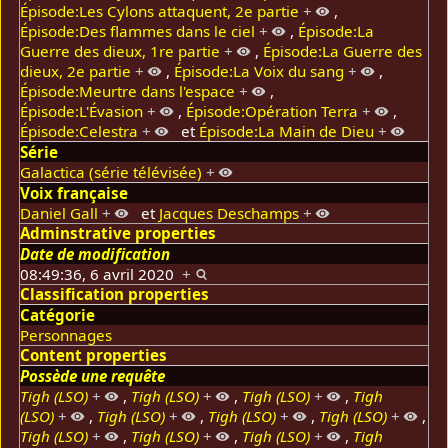
Épisode:Les Cylons attaquent, 2e partie
+
,
Épisode:Des flammes dans le ciel
+
,
Épisode:La
Guerre des dieux, 1re partie
+
,
Épisode:La Guerre des
dieux, 2e partie
+
,
Épisode:La Voix du sang
+
,
Épisode:Meurtre dans l'espace
+
,
Épisode:L'Évasion
+
,
Épisode:Opération Terra
+
,
Épisode:Celestra
+
et
Épisode:La Main de Dieu
+
Série
Galactica (série télévisée)
+
Voix française
Daniel Gall
+
et
Jacques Deschamps
+
Adminstrative properties
Date de modification
08:49:36, 6 avril 2020
+
Classification properties
Catégorie
Personnages
Content properties
Possède une requête
Tigh (LSO)
+
,
Tigh (LSO)
+
,
Tigh (LSO)
+
,
Tigh
(LSO)
+
,
Tigh (LSO)
+
,
Tigh (LSO)
+
,
Tigh (LSO)
+
,
Tigh (LSO)
+
,
Tigh (LSO)
+
,
Tigh (LSO)
+
,
Tigh