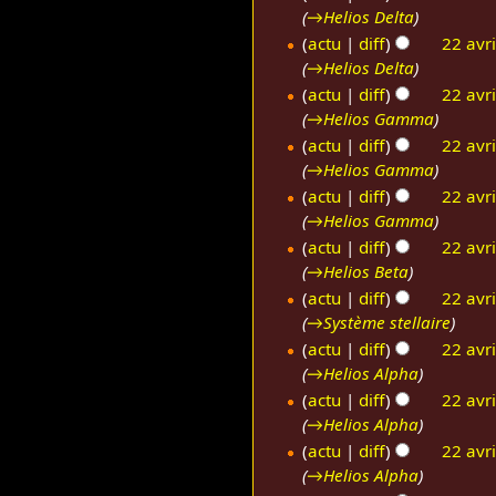
é
m
c
2
→
Helios Delta
a
d
é
a
0
v
actu
diff
22 avr
e
d
t
→
Helios Delta
r
s
e
i
i
actu
diff
22 avr
m
s
o
→
Helios Gamma
l
o
m
n
2
actu
diff
22 avr
d
o
s
→
Helios Gamma
0
i
d
2
actu
diff
22 avr
f
i
→
Helios Gamma
0
i
f
c
actu
diff
22 avr
i
a
→
Helios Beta
c
t
a
actu
diff
22 avr
i
t
→
Système stellaire
o
i
actu
diff
22 avr
n
o
→
Helios Alpha
s
n
actu
diff
22 avr
s
→
Helios Alpha
actu
diff
22 avr
→
Helios Alpha