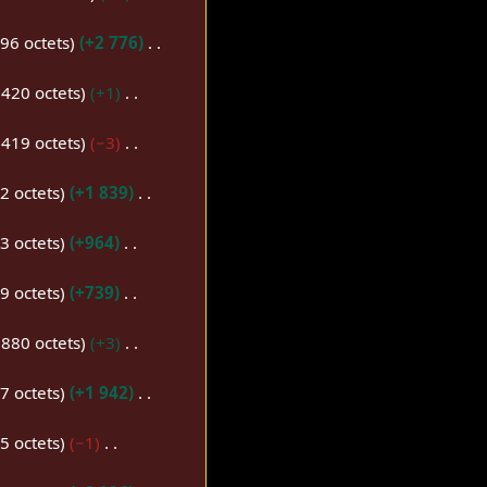
96 octets
+2 776
 420 octets
+1
 419 octets
−3
2 octets
+1 839
3 octets
+964
9 octets
+739
 880 octets
+3
7 octets
+1 942
5 octets
−1