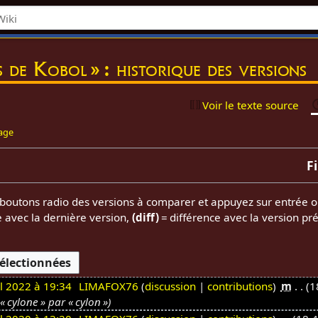
 de Kobol » : historique des versions
Voir le texte source
page
F
es boutons radio des versions à comparer et appuyez sur entrée o
e avec la dernière version,
(diff)
= différence avec la version pr
il 2022 à 19:34
LIMAFOX76
discussion
contributions
m
1
 cylone » par « cylon »