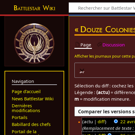
Battlestar Wiki
« Douze Colonies
Page
Discussion
Afficher les journaux pour cette 
Développer
Navigation
Sélection du diff : cochez l
Page d’accueil
Légende :
(actu)
= différenc
News Battlestar Wiki
m
= modification mineure.
Dernières
modifications
Portails
actu
diff
22 avr
Babillard des chefs
Remplacement de texte : «
2
Portail de la