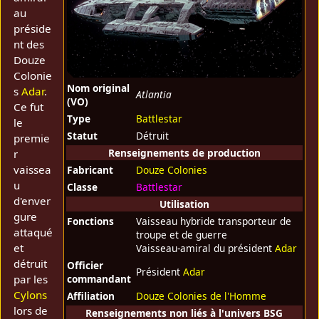
au
préside
nt des
Douze
Colonie
Nom original
s
Adar
.
Atlantia
(VO)
Ce fut
Type
Battlestar
le
Statut
Détruit
premie
Renseignements de production
r
vaissea
Fabricant
Douze Colonies
u
Classe
Battlestar
d'enver
Utilisation
gure
Fonctions
Vaisseau hybride transporteur de
attaqué
troupe et de guerre
et
Vaisseau-amiral du président
Adar
détruit
Officier
Président
Adar
par les
commandant
Cylons
Affiliation
Douze Colonies de l'Homme
lors de
Renseignements non liés à l'univers BSG