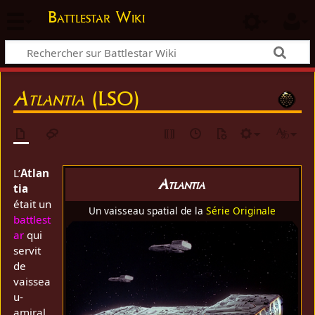
Battlestar Wiki
Atlantia
(LSO)
L’
Atlan
Atlantia
tia
était un
Un vaisseau spatial de la
Série Originale
battlest
ar
qui
servit
de
vaissea
u-
amiral