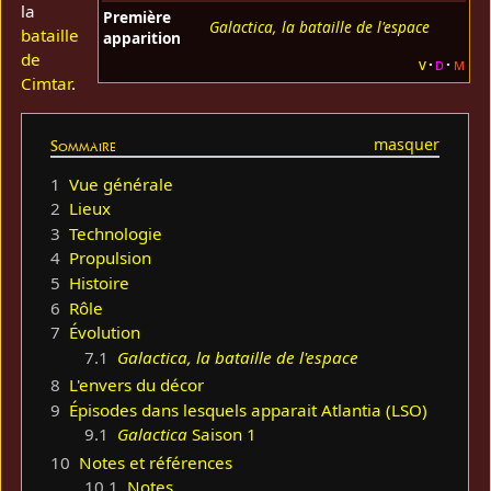
la
Première
Galactica, la bataille de l'espace
bataille
apparition
de
v
d
m
Cimtar
.
Sommaire
1
Vue générale
2
Lieux
3
Technologie
4
Propulsion
5
Histoire
6
Rôle
7
Évolution
7.1
Galactica, la bataille de l'espace
8
L'envers du décor
9
Épisodes dans lesquels apparait Atlantia (LSO)
9.1
Galactica
Saison 1
10
Notes et références
10.1
Notes