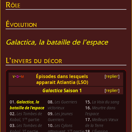
Rôle
Évolution
Galactica, la bataille de l'espace
L'envers du décor
Épisodes dans lesquels
v
d
m
[
replier
]
apparait Atlantia (LSO)
Galactica
Saison 1
[
replier
]
01.
Galactica, la
08.
Les Guerriers
15.
La Voix du sang
bataille de l'espace
victorieux
16.
Meurtre dans
02.
Les Tombes de
09.
Les Jeunes
l'espace
re
Kobol
, 1
partie
Guerriers
17.
Meilleurs Vœux
03.
Les Tombes de
10.
Les Cylons
de la Terre
e
re
Kobol
, 2
partie
attaquent
, 1
partie
18.
L'Évasion