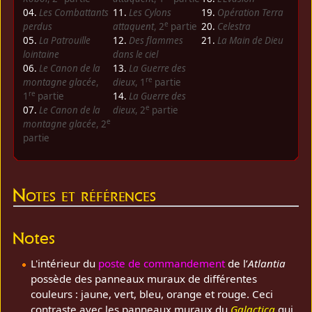
04.
Les Combattants
11.
Les Cylons
19.
Opération Terra
e
perdus
attaquent
, 2
partie
20.
Celestra
05.
La Patrouille
12.
Des flammes
21.
La Main de Dieu
lointaine
dans le ciel
06.
Le Canon de la
13.
La Guerre des
re
montagne glacée
,
dieux
, 1
partie
re
1
partie
14.
La Guerre des
e
07.
Le Canon de la
dieux
, 2
partie
e
montagne glacée
, 2
partie
Notes et références
Notes
L'intérieur du
poste de commandement
de l’
Atlantia
possède des panneaux muraux de différentes
couleurs : jaune, vert, bleu, orange et rouge. Ceci
contraste avec les panneaux muraux du
Galactica
qui