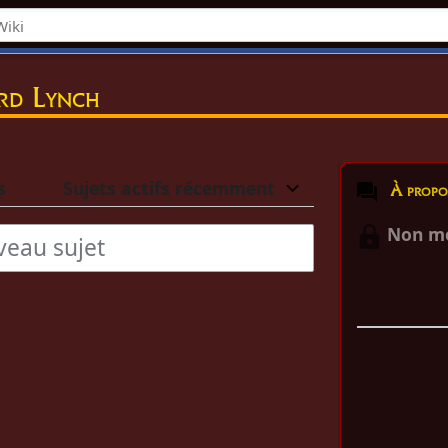
rd Lynch
s
Sujets actifs récemment
À propos de
Non mo