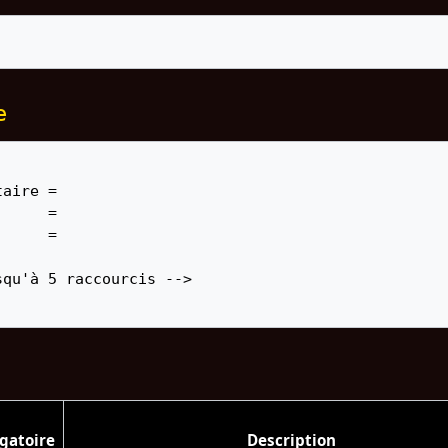
e
gatoire
Description