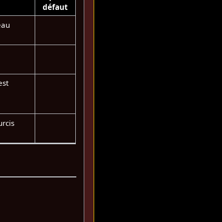
défaut
eau
est
urcis