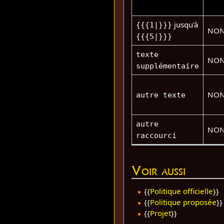
jusqu'à
{{{1|}}}
NO
{{{5|}}}
texte
NO
supplémentaire
NO
autre texte
autre
NO
raccourci
Voir aussi
{{
Politique officielle
}}
{{
Politique proposée
}}
{{
Projet
}}