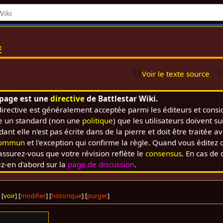
e
Voir le texte source
 page est une
directive
de Battlestar Wiki.
directive est généralement acceptée parmi les éditeurs et cons
 un standard (non une
politique
) que les utilisateurs doivent su
nt elle n'est pas écrite dans de la pierre et doit être traitée a
commun
et l'exception qui confirme la règle. Quand vous éditez 
assurez-vous que votre révision reflète le
consensus
. En cas de 
ez-en d'abord sur la
page de discussion
.
[
voir
] [
modifier
] [
historique
] [
purger
]