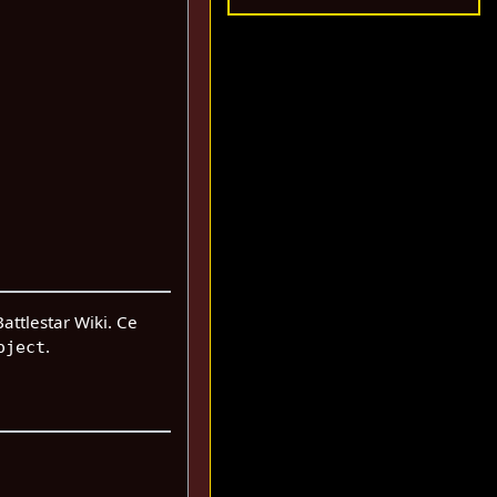
attlestar Wiki. Ce
.
oject