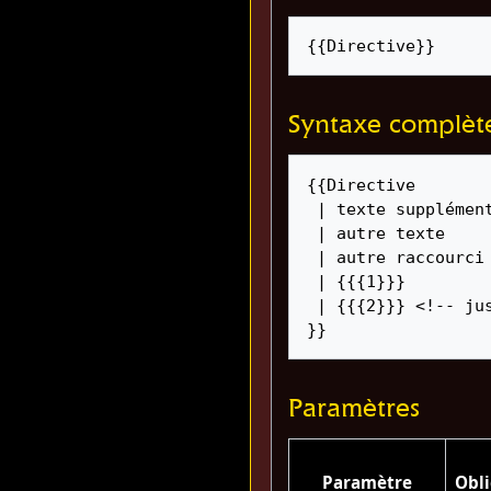
{{Directive}}
Syntaxe complèt
{{Directive

 | texte supplémentaire = 

 | autre texte          = 

 | autre raccourci      = 

 | {{{1}}}

 | {{{2}}} <!-- jusqu'à 5 raccourcis -->

}}
Paramètres
Paramètre
Obli