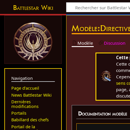
Battlestar Wiki
Modèle
:
Directiv
Modèle
Discussion
Cette
Cette 
comme
Cependa
Navigation
sens 
Page d’accueil
page, 
News Battlestar Wiki
discut
Dernières
modifications
Portails
Documentation modèle
Babillard des chefs
Portail de la