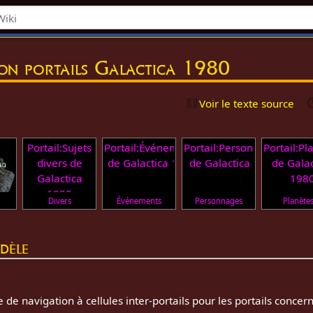
on portails Galactica 1980
Voir le texte source
Portail:Sujets
Portail:Événements
Portail:Personnages
Portail:Pl
divers de
de Galactica 1980
de Galactica 1980
de Galac
Galactica
198
1980
Divers
Événements
Personnages
Planète
dèle
de navigation à cellules inter-portails pour les portails conce