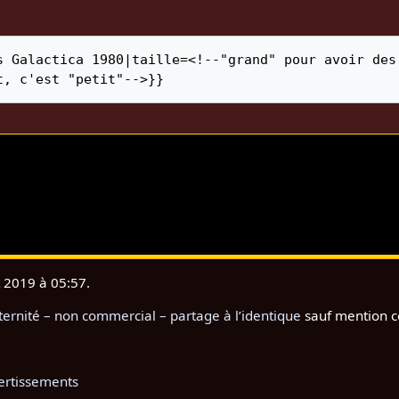
s Galactica 1980|taille=<!--"grand" pour avoir des 
t, c'est "petit"-->}}
t 2019 à 05:57.
rnité – non commercial – partage à l’identique
sauf mention c
ertissements