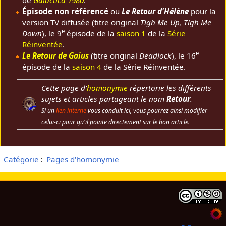
de
Galactica 1980
.
Épisode non référencé
ou
Le Retour d'Hélène
pour la
version TV diffusée (titre original
Tigh Me Up, Tigh Me
e
Down
), le 9
épisode de la
saison 1
de la
Série
Réinventée
.
e
Le Retour de Gaius
(titre original
Deadlock
), le 16
épisode de la
saison 4
de la Série Réinventée.
Cette page d’
homonymie
répertorie les différents
sujets et articles partageant le nom
Retour
.
Si un
lien interne
vous conduit ici, vous pourrez ainsi modifier
celui-ci pour qu'il pointe directement sur le bon article.
Catégorie
:
Pages d'homonymie