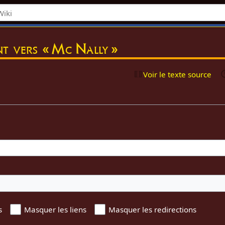
nt vers « Mc Nally »
Voir le texte source
s
Masquer les liens
Masquer les redirections