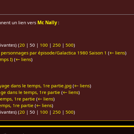
nnent un lien vers
Mc Nally
:
ivantes
) (
20
|
50
|
100
|
250
|
500
)
s personnages par épisode/Galactica 1980 Saison 1
(
← liens
)
emps I)
(
← liens
)
yage dans le temps, 1re partie.jpg
(
← liens
)
ge dans le temps, 1re partie
(
← liens
)
emps, 1re partie
(
← liens
)
emps, 1re partie
(
← liens
)
ivantes
) (
20
|
50
|
100
|
250
|
500
)