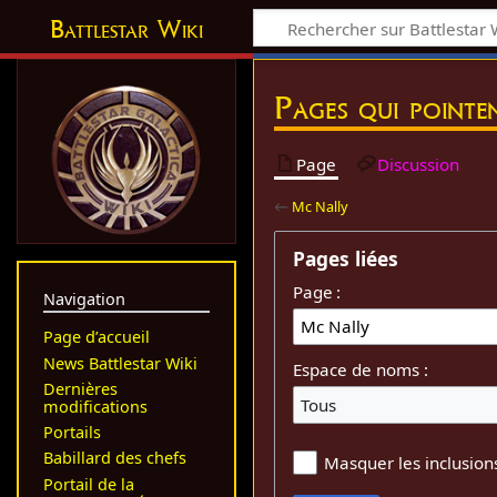
Battlestar Wiki
Pages qui pointe
Page
Discussion
←
Mc Nally
Pages liées
Page :
Navigation
Page d’accueil
News Battlestar Wiki
Espace de noms :
Dernières
Tous
modifications
Portails
Babillard des chefs
Masquer les inclusion
Portail de la