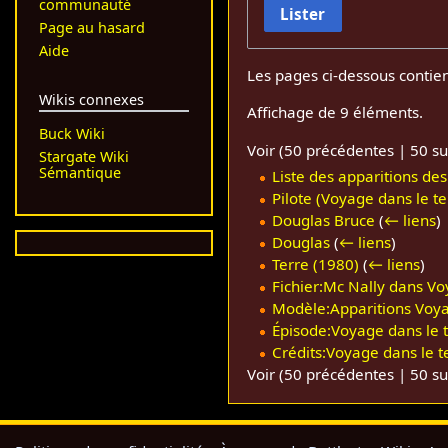
communauté
Lister
Page au hasard
Aide
Les pages ci-dessous contie
Wikis connexes
Affichage de 9 éléments.
Buck Wiki
Voir (
50 précédentes
|
50 su
Stargate Wiki
Sémantique
Liste des apparitions de
Pilote (Voyage dans le t
Douglas Bruce
(
← liens
)
Douglas
(
← liens
)
Terre (1980)
(
← liens
)
Fichier:Mc Nally dans Vo
Modèle:Apparitions Voya
Épisode:Voyage dans le t
Crédits:Voyage dans le t
Voir (
50 précédentes
|
50 su