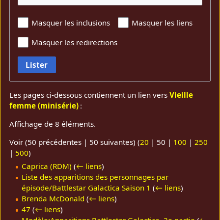
Masquer les inclusions
Masquer les liens
Masquer les redirections
Lister
Les pages ci-dessous contiennent un lien vers
Vieille
femme (minisérie)
:
Affichage de 8 éléments.
Voir (
50 précédentes
|
50 suivantes
) (
20
|
50
|
100
|
250
|
500
)
Caprica (RDM)
(
← liens
)
Liste des apparitions des personnages par
épisode/Battlestar Galactica Saison 1
(
← liens
)
Brenda McDonald
(
← liens
)
47
(
← liens
)
Modèle:Apparitions Battlestar Galactica, 2e partie
(
←