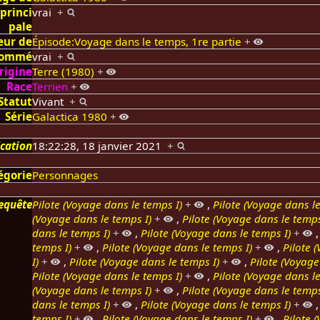
princi
vrai
+
pale
eur de
Épisode:Voyage dans le temps, 1re partie
+
nommé
vrai
+
rigine
Terre (1980)
+
Race
Terrien
+
Statut
Vivant
+
Série
Galactica 1980
+
ication
18:22:28, 18 janvier 2021
+
égorie
Personnages
equête
Pilote (Voyage dans le temps I)
+
,
Pilote (Voyage dans le
(Voyage dans le temps I)
+
,
Pilote (Voyage dans le temps
dans le temps I)
+
,
Pilote (Voyage dans le temps I)
+
temps I)
+
,
Pilote (Voyage dans le temps I)
+
,
Pilote 
I)
+
,
Pilote (Voyage dans le temps I)
+
,
Pilote (Voyage
Pilote (Voyage dans le temps I)
+
,
Pilote (Voyage dans le
(Voyage dans le temps I)
+
,
Pilote (Voyage dans le temps
dans le temps I)
+
,
Pilote (Voyage dans le temps I)
+
temps I)
+
,
Pilote (Voyage dans le temps I)
+
,
Pilote 