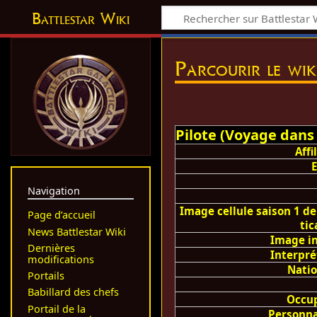
Battlestar Wiki
Parcourir le wik
Pilote (Voyage dans 
Affi
Navigation
Image cellule saison 1 de
Page d’accueil
tic
News Battlestar Wiki
Image i
Dernières
Interpré
modifications
Natio
Portails
Babillard des chefs
Occu
Portail de la
Personn