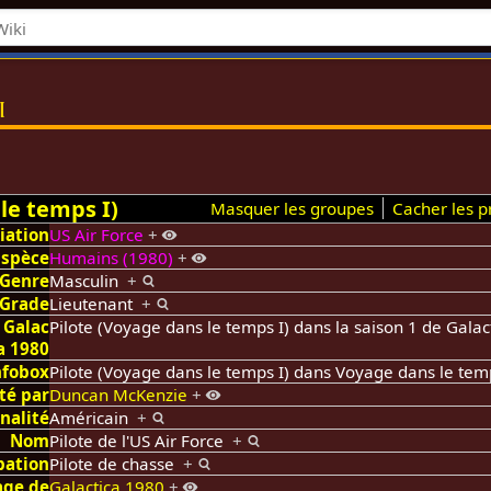
i
le temps I)
Masquer les groupes
Cacher les pr
liation
US Air Force
+
Espèce
Humains (1980)
+
Genre
Masculin
+
Grade
Lieutenant
+
 Galac
Pilote (Voyage dans le temps I) dans la saison 1 de Gala
a 1980
nfobox
Pilote (Voyage dans le temps I) dans Voyage dans le tem
té par
Duncan McKenzie
+
nalité
Américain
+
Nom
Pilote de l'US Air Force
+
pation
Pilote de chasse
+
age de
Galactica 1980
+