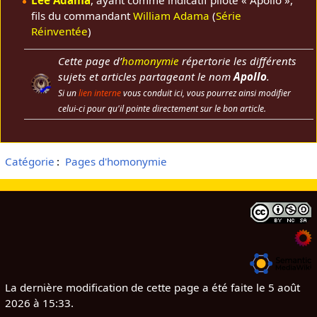
Lee Adama
, ayant comme indicatif pilote « Apollo »,
fils du commandant
William Adama
(
Série
Réinventée
)
Cette page d’
homonymie
répertorie les différents
sujets et articles partageant le nom
Apollo
.
Si un
lien interne
vous conduit ici, vous pourrez ainsi modifier
celui-ci pour qu'il pointe directement sur le bon article.
Catégorie
:
Pages d'homonymie
La dernière modification de cette page a été faite le 5 août
2026 à 15:33.