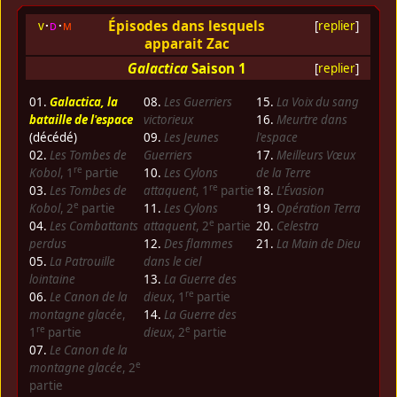
Épisodes dans lesquels
v
d
m
[
replier
]
apparait Zac
Galactica
Saison 1
[
replier
]
01.
Galactica, la
08.
Les Guerriers
15.
La Voix du sang
bataille de l'espace
victorieux
16.
Meurtre dans
(décédé)
09.
Les Jeunes
l'espace
02.
Les Tombes de
Guerriers
17.
Meilleurs Vœux
re
Kobol
, 1
partie
10.
Les Cylons
de la Terre
re
03.
Les Tombes de
attaquent
, 1
partie
18.
L'Évasion
e
Kobol
, 2
partie
11.
Les Cylons
19.
Opération Terra
e
04.
Les Combattants
attaquent
, 2
partie
20.
Celestra
perdus
12.
Des flammes
21.
La Main de Dieu
05.
La Patrouille
dans le ciel
lointaine
13.
La Guerre des
re
06.
Le Canon de la
dieux
, 1
partie
montagne glacée
,
14.
La Guerre des
re
e
1
partie
dieux
, 2
partie
07.
Le Canon de la
e
montagne glacée
, 2
partie