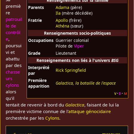
Renseignements sur la famille
premiè
Parents
Adama
(père)
re
Ila
(mère décédée)
patrouil
Fratrie
Apollo
(frère)
le de
Athéna
(sœur)
contrôl
Renseignements socio-politiques
e
,
Occupations
Guerrier colonial
poursui
Pilote de
Viper
vi et
Grade
Lieutenant
abattu
Renseignements non liés à l'univers
BSG
par des
Interprété
Rick Springfield
chasse
par
urs
Première
Galactica, la bataille de l'espace
cylons
apparition
alors
v
d
m
qu'il
tentait de revenir à bord du
Galactica
, faisant de lui la
première victime connue de l'
attaque génocidaire
orchestrée par les
Cylons
.