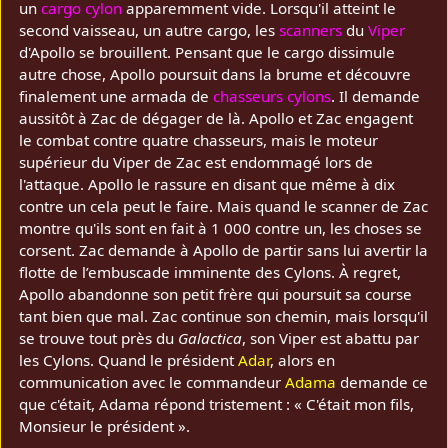
un
cargo cylon
apparemment vide. Lorsqu'il atteint le
second vaisseau, un autre cargo, les
scanners
du
Viper
d'Apollo se brouillent. Pensant que le cargo dissimule
autre chose, Apollo poursuit dans la brume et découvre
finalement une armada de
chasseurs cylons
. Il demande
aussitôt à Zac de dégager de là. Apollo et Zac engagent
le combat contre quatre chasseurs, mais le moteur
supérieur du Viper de Zac est endommagé lors de
l'attaque. Apollo le rassure en disant que même à dix
contre un cela peut le faire. Mais quand le scanner de Zac
montre qu'ils sont en fait à 1 000 contre un, les choses se
corsent. Zac demande à Apollo de partir sans lui avertir la
flotte de l’embuscade imminente des Cylons. À regret,
Apollo abandonne son petit frère qui poursuit sa course
tant bien que mal. Zac continue son chemin, mais lorsqu'il
se trouve tout près du
Galactica
, son Viper est abattu par
les Cylons. Quand le président
Adar
, alors en
communication avec le commandeur
Adama
demande ce
que c'était, Adama répond tristement : « C'était mon fils,
Monsieur le président ».