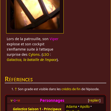
Lors de la patrouille, son
Viper
explose et son cockpit
s'enflamme suite à l'attaque
surprise des
Cylons
. (
LSO
:
Galactica, la bataille de l'espace
).
Références
↑
Son grade est visible dans les
crédits de fin
de l'épisode.
Personnages
v
d
m
[
replier
]
Adama
•
Apollo
•
Galactica
Saison 1 - Principaux