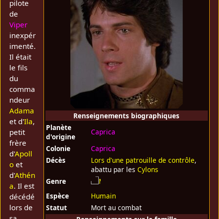
pilote
de
Viper
inexpér
imenté.
Il était
le fils
du
comma
ndeur
Adama
Renseignements biographiques
et d'
Ila
,
Planète
petit
Caprica
d'origine
frère
Colonie
Caprica
d'
Apoll
Décès
Lors d'une patrouille de contrôle
,
o
et
abattu par les
Cylons
d'
Athén
Genre
a
. Il est
Espèce
Humain
décédé
lors de
Statut
Mort au combat
sa