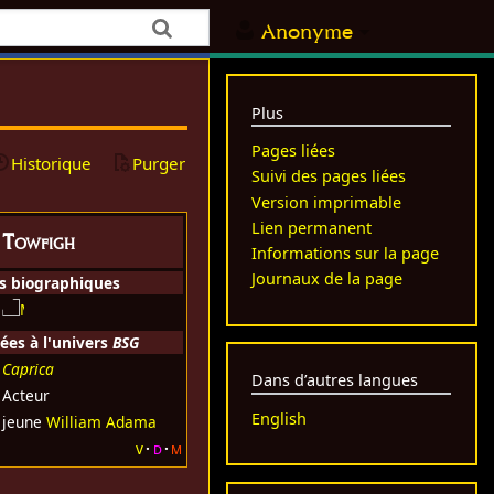
Anonyme
Plus
Pages liées
Historique
Purger
Suivi des pages liées
Version imprimable
Lien permanent
 Towfigh
Informations sur la page
Journaux de la page
s biographiques
ées à l'univers
BSG
Caprica
Dans d’autres langues
Acteur
English
jeune
William Adama
v
d
m