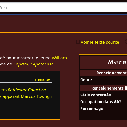
h
Voir le texte source
gé pour incarner le jeune
William
Marcus
sode de
Caprica
,
L’Apothéose
.
Renseignement
Genre
Renseignements li
vers
Battlestar Galactica
Série concernée
s apparait Marcus Towfigh
Occupation dans
BSG
Personnage