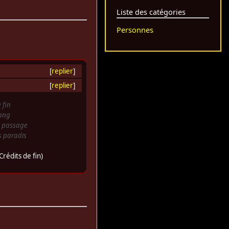
Liste des catégories
Personnes
[
replier
]
[
replier
]
 fin
ang
 passage
s paradis
Crédits de fin)