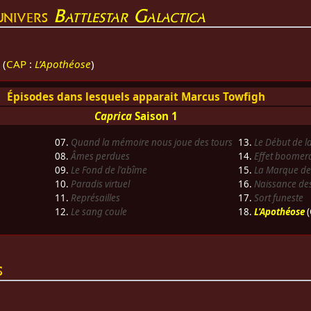
'univers
Battlestar Galactica
(
CAP
:
L’Apothéose
)
Épisodes dans lesquels apparait Marcus Towfigh
Caprica
Saison 1
07.
Quand la mémoire nous joue des tours
13.
Le Début de la
08.
Âmes perdues
14.
Effet boomer
09.
Le Fond de l'abîme
15.
La Marque de
10.
Paradis virtuel
16.
Naissance de
11.
Représailles
17.
Sort funeste
12.
Le sang coule
18.
L'Apothéose
(
s