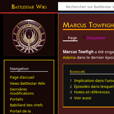
Battlestar Wiki
Marcus Towfig
Page
Discussion
Marcus Towfigh
a été enga
Adama
dans le dernier épi
Navigation
Sommaire
Page d’accueil
1
Implication dans l'uni
News Battlestar Wiki
2
Épisodes dans lesquel
Dernières
3
Notes et références
modifications
4
Voir aussi
Portails
Babillard des chefs
Portail de la