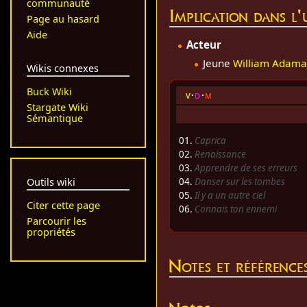
communauté
Implication dans l
Page au hasard
Aide
Acteur
Jeune
William Adama
Wikis connexes
Buck Wiki
v
d
m
Stargate Wiki
Sémantique
01.
Caprica
02.
Renaissance
03.
Apprendre de ses erreurs
Outils wiki
04.
Danser sur les tombes
05.
Il y a un autre ciel
Citer cette page
06.
Connais ton ennemi
Parcourir les
propriétés
Notes et référence