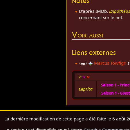
Notes
D'après IMDb,
L’Apothéo
concernant sur le net.
Voir aussi
Liens externes
Marcus Towfigh
su
(
en
)
v
d
m
Saison 1 - Prin
Caprica
Saison 1 -
Guest
La dernière modification de cette page a été faite le 6 août 
Le contenu est disponible sous licence
Creative Commons pate