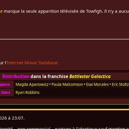
se
marque la seule apparition télévisée de Towfigh. Il n'y a aucu
r l'
Internet Movie Database
Distribution
dans la franchise
Battlestar Galactica
cipaux
Magda Apanowicz
•
Paula Malcomson
•
Esai Morales
•
Eric Stoltz
 Stars
Ryan Robbins
2026 à 23:07.
rnité – non commercial – partage à l’identique
sauf mention c