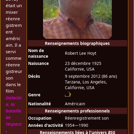
était un
mixer
réenre
gistrem
ent
améric
Renseignements biographiques
ain. Il a
Nom de
servi
Robert Lee Hoyt
naissance
comme
Naissance
23 décembre 1925
réenre
Californie, USA
gistreur
Décès
9 septembre 2012
(86 ans)
son
Tarzana, Los Angeles,
dans le
Californie, USA
film
Genre
Galactic
Nationalité
Américain
a, la
bataille
Renseignements professionnels
de
Occupation
Réenregistrement son
l'espace
Années d'activité
1954—1990
.
Renseignements liées à l'univers
BSG