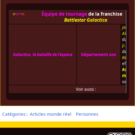
Équipe de tournage
de la franchise
v
d
m
Battlestar Galactica
Jim
Alexan
du son
Jr.
(Mon
dialog
Galactica, la bataille de l'espace
Département son
Berkos
effets 
Robert
Hoyt
(R
son)
Voir aussi :
Catégories
:
Articles monde réel
Personnes