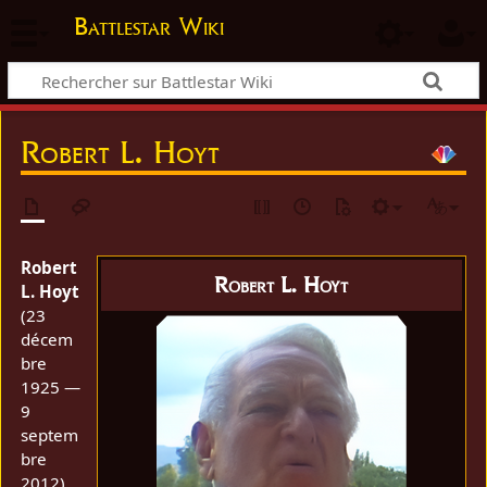
Battlestar Wiki
Robert L. Hoyt
Robert
Robert L. Hoyt
L. Hoyt
(23
décem
bre
1925 —
9
septem
bre
2012)