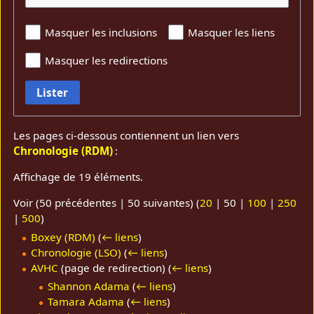
Masquer les inclusions
Masquer les liens
Masquer les redirections
Lister
Les pages ci-dessous contiennent un lien vers
Chronologie (RDM)
:
Affichage de 19 éléments.
Voir (
50 précédentes
|
50 suivantes
) (
20
|
50
|
100
|
250
|
500
)
Boxey (RDM)
(
← liens
)
Chronologie (LSO)
(
← liens
)
AVHC
(page de redirection)
(
← liens
)
Shannon Adama
(
← liens
)
Tamara Adama
(
← liens
)