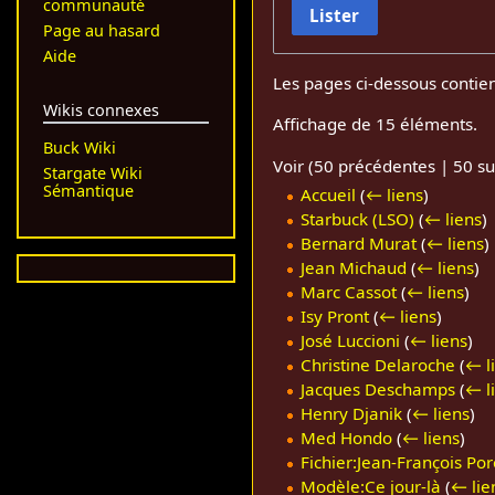
communauté
Lister
Page au hasard
Aide
Les pages ci-dessous contie
Wikis connexes
Affichage de 15 éléments.
Buck Wiki
Voir (
50 précédentes
|
50 su
Stargate Wiki
Sémantique
Accueil
(
← liens
)
Starbuck (LSO)
(
← liens
)
Bernard Murat
(
← liens
)
Jean Michaud
(
← liens
)
Marc Cassot
(
← liens
)
Isy Pront
(
← liens
)
José Luccioni
(
← liens
)
Christine Delaroche
(
← l
Jacques Deschamps
(
← l
Henry Djanik
(
← liens
)
Med Hondo
(
← liens
)
Fichier:Jean-François Por
Modèle:Ce jour-là
(
← lie