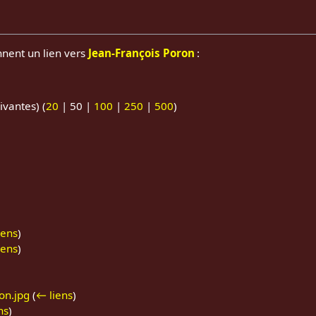
nnent un lien vers
Jean-François Poron
:
ivantes
) (
20
|
50
|
100
|
250
|
500
)
iens
)
iens
)
on.jpg
(
← liens
)
ns
)