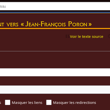
nt vers « Jean-François Poron »
Voir le texte source
s
Masquer les liens
Masquer les redirections