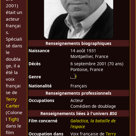
2001)
était un
acteur
françai
s.
Spéciali
Renseignements biographiques
sé dans
Naissance
14 août 1931
le
Montpellier, France
doubla
Décès
6 septembre 2001
(70 ans)
ge, il a
Pontoise, France
été la
Genre
voix
françai
Nationalité
Français
se de
Renseignements professionnels
Terry
Occupations
Acteur
Carter
Comédien de doublage
(Colone
Renseignements liées à l'univers
BSG
l
Tigh
)
Film concerné
Galactica, la bataille de
dans le
l'espace
film
Occupation dans
Voix française de
Terry