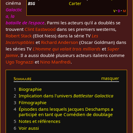
cinéma
BSG
Carter
Galactic
v
d
m
a, la
bataille de l'espace
. Parmi les acteurs qu'il a doublés se
trouvent
Clint Eastwood
dans ses premiers westerns,
Robert Stack
(Eliot Ness) dans la série TV
Les
Incorruptibles
et
Richard Anderson
(Oscar Goldman) dans
les séries TV
L'Homme qui valait trois milliards
et
Super
Jaimie
. Il a aussi doublé plusieurs acteurs italiens comme
Ugo Tognazzi
et
Nino Manfredi
.
Sommaire
1
Biographie
2
Implication dans l'univers
Battlestar Galactica
3
Filmographie
4
Épisodes dans lesquels Jacques Deschamps a
participé en tant que Comédien de doublage
5
Notes et références
6
Voir aussi