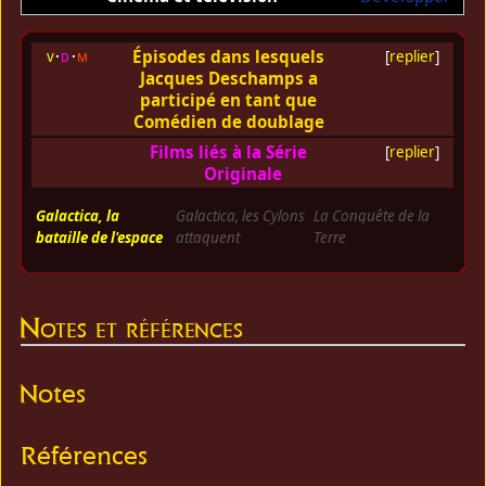
Épisodes dans lesquels
v
d
m
[
replier
]
Jacques Deschamps a
participé en tant que
Comédien de doublage
Films liés à la Série
[
replier
]
Originale
Galactica, la
Galactica, les Cylons
La Conquête de la
bataille de l'espace
attaquent
Terre
Notes et références
Notes
Références