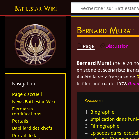
Battlestar Wiki
Bernard Murat
Page
Discussion
Bernard Murat
(né le 24 n
en scène et scénariste franç
il a été la voix française de
R
le film cinéma de 1978
Galac
Navigation
Page d’accueil
Sommaire
News Battlestar Wiki
Dernières
1
Biographie
modifications
2
Implication dans l'uni
Portails
3
Filmographie
Babillard des chefs
4
Épisodes dans lesquel
Portail de la
tant que Comédien d