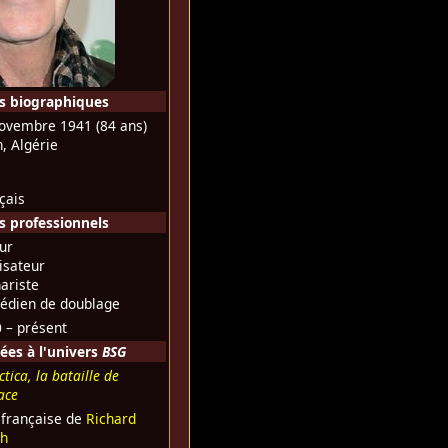
s biographiques
novembre 1941
(84 ans)
, Algérie
çais
 professionnels
ur
isateur
ariste
édien de doublage
 – présent
ées à l'univers
BSG
ctica, la bataille de
pace
 française de
Richard
ch