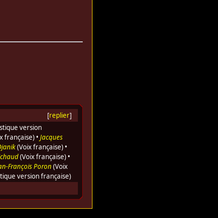
[
replier
]
istique version
x française) •
Jacques
janik
(Voix française) •
ichaud
(Voix française) •
an-François Poron
(Voix
tique version française)