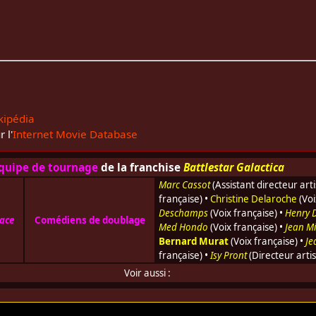
kipédia
 l'
Internet Movie Database
quipe de tournage
de la franchise
Battlestar Galactica
Marc Cassot
(Assistant directeur art
française) •
Christine Delaroche
(Voi
Deschamps
(Voix française) •
Henry D
pace
Comédiens de doublage
Med Hondo
(Voix française) •
Jean M
Bernard Murat
(Voix française) •
Je
française) •
Isy Pront
(Directeur artis
Voir aussi :