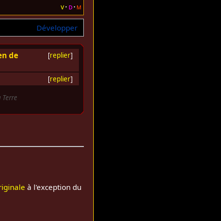
v
d
m
Développer
en de
[
replier
]
[
replier
]
 Terre
riginale
à l'exception du