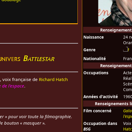
Renseignement
Naissance
24 
Oran
Genre
'univers
Battlestar
Nationalité
Fran
Renseignements
Occupations
Acte
Réal
, voix française de
Richard Hatch
Scén
e de l'espace
.
Com
Années d'activité
1960
Renseignements li
Film concerné
Gala
er » pour voir toute la filmographie.
l'es
 le bouton « masquer ».
Occupation dans
Voix
BSG
Hat