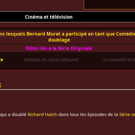
Cinéma et télévision
ns lesquels Bernard Murat a participé en tant que Comédi
doublage
Films liés à la Série Originale
ce
Galactica, les Cylons attaquent
La Conquête de la
s
qui a doublé
Richard Hatch
dans tous les épisodes de la
Série o