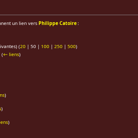
nnent un lien vers
Philippe Catoire
:
ivantes
) (
20
|
50
|
100
|
250
|
500
)
)
(
← liens
)
)
ns
)
s
)
iens
)