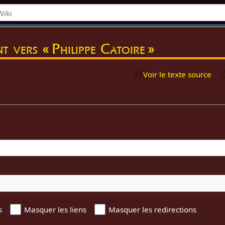
t vers « Philippe Catoire »
Voir le texte source
s
Masquer les liens
Masquer les redirections