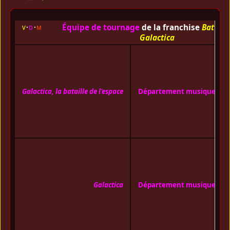
Équipe de tournage
de la franchise
Battles
v
d
m
Galactica
S
C
c
T
Galactica, la bataille de l'espace
Département musique
c
W
m
Y
m
S
C
c
T
Galactica
Département musique
c
W
m
Y
m