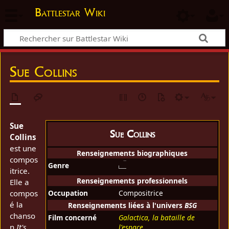
Battlestar Wiki
Sue Collins
Sue
Sue Collins
Collins
est une
Renseignements biographiques
compos
Genre
itrice.
Renseignements professionnels
Elle a
compos
Occupation
Compositrice
é la
Renseignements liées à l'univers
BSG
chanso
Film concerné
Galactica, la bataille de
n
It's
l'espace