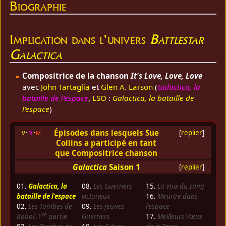
Biographie
Implication dans l'univers
Battlestar
Galactica
Compositrice de la chanson
It's Love, Love, Love
avec
John Tartaglia
et
Glen A. Larson
(
Galactica, la
bataille de l'espace
,
LSO
:
Galactica, la bataille de
l'espace
)
Épisodes dans lesquels Sue
v
d
m
[
replier
]
Collins a participé en tant
que Compositrice chanson
Galactica
Saison 1
[
replier
]
01.
Galactica, la
08.
Les Guerriers
15.
La Voix du sang
bataille de l'espace
victorieux
16.
Meurtre dans
02.
Les Tombes de
09.
Les Jeunes
l'espace
re
Kobol
, 1
partie
Guerriers
17.
Meilleurs Vœux