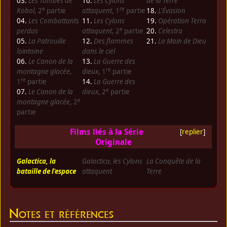
03.
Les Tombes de
10.
Les Cylons
de la Terre
e
re
Kobol
, 2
partie
attaquent
, 1
partie
18.
L'Évasion
04.
Les Combattants
11.
Les Cylons
19.
Opération Terra
e
perdus
attaquent
, 2
partie
20.
Celestra
05.
La Patrouille
12.
Des flammes
21.
La Main de Dieu
lointaine
dans le ciel
06.
Le Canon de la
13.
La Guerre des
re
montagne glacée
,
dieux
, 1
partie
re
1
partie
14.
La Guerre des
e
07.
Le Canon de la
dieux
, 2
partie
e
montagne glacée
, 2
partie
Films liés à la Série
[
replier
]
Originale
Galactica, la
Galactica, les Cylons
La Conquête de la
bataille de l'espace
attaquent
Terre
Notes et références