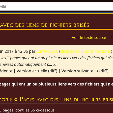
avec des liens de fichiers brisés
n
Voir le texte source
uin 2017 à 12:36 par
LIMAFOX76
(
discussion
|
contributions
)
les '''pages qui ont un ou plusieurs liens vers des fichiers qui n'e
énérées automatiquement p... »)
édente | Version actuelle (diff) | Version suivante → (diff)
pages qui ont un ou plusieurs liens vers des fichiers qui n
orie « Pages avec des liens de fichiers bris
 pages, dont les 55 ci-dessous.