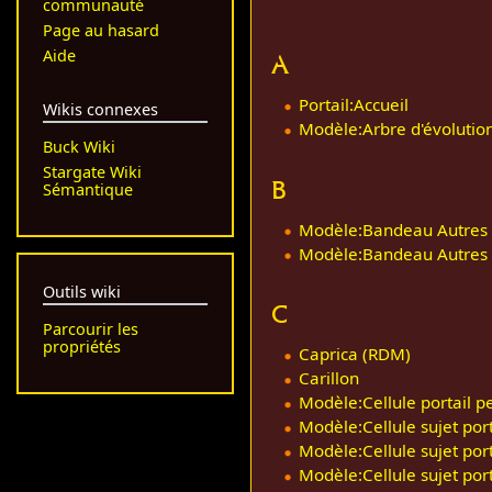
communauté
Page au hasard
Aide
A
Portail:Accueil
Wikis connexes
Modèle:Arbre d'évolutio
Buck Wiki
Stargate Wiki
B
Sémantique
Modèle:Bandeau Autres
Modèle:Bandeau Autres
Outils wiki
C
Parcourir les
propriétés
Caprica (RDM)
Carillon
Modèle:Cellule portail p
Modèle:Cellule sujet port
Modèle:Cellule sujet port
Modèle:Cellule sujet port