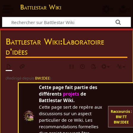
Battlestar Wiki
Battlestar Wiki
:
Laboratoire
d'idées
(Redirigé depuis
BW:IDEE
)
Cette page fait partie des
différents
projets
de
Battlestar Wiki.
Cette page sert de repère aux
Raccourcis
:
discussions sur un aspect
BW:TT
particulier de ce Wiki. Les
BW:IDEE
recommandations formelles