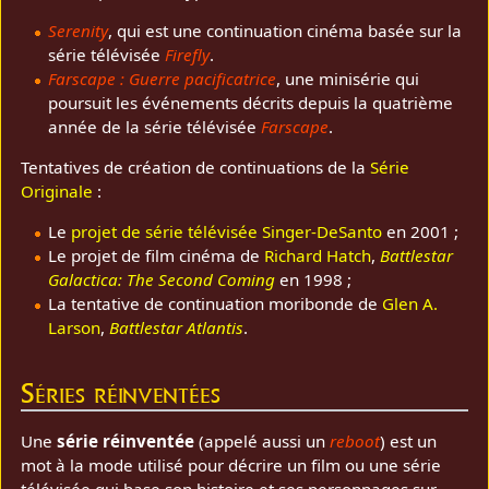
Serenity
, qui est une continuation cinéma basée sur la
série télévisée
Firefly
.
Farscape : Guerre pacificatrice
, une minisérie qui
poursuit les événements décrits depuis la quatrième
année de la série télévisée
Farscape
.
Tentatives de création de continuations de la
Série
Originale
:
Le
projet de série télévisée Singer-DeSanto
en 2001 ;
Le projet de film cinéma de
Richard Hatch
,
Battlestar
Galactica: The Second Coming
en 1998 ;
La tentative de continuation moribonde de
Glen A.
Larson
,
Battlestar Atlantis
.
Séries réinventées
Une
série réinventée
(appelé aussi un
reboot
) est un
mot à la mode utilisé pour décrire un film ou une série
télévisée qui base son histoire et ses personnages sur