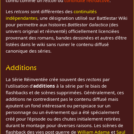
connu comme un
retcon
ou
continuité rétroactive
.
Les
retcons
sont différentes des
continuités
indépendantes
, une désignation utilisé sur Battlestar Wiki
pour permettre aux histoires
Battlestar Galactica
(des
univers original et réinventé) officiellement licenciées
provenant des romans, bandes dessinées et autres d'être
listées dans le wiki sans ruiner le contenu diffusé
canonique des séries.
Additions
La Série Réinventée crée souvent des
rectons
par
l'utilisation d’
additions
à la série par le biais de
flashbacks et de scènes supprimées. Généralement, ces
additions ne contredisent pas le contenu diffusé mais
ajoutent un fond intéressant ou perspicace sur un
personnage ou un événement qui a été spécialement
créé pour l'épisode ou des chutes initialement retirées
durant le montage pour diverses raisons. Les scènes de
flashback des vies post guerre de
William Adama
et
Saul