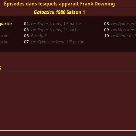
Épisodes dans lesquels apparait Frank Downing
Galactica 1980
Saison 1
re
partie
04.
Les Super Scouts
, 1
partie
08.
Les Cylons arr
e
05.
Les Super Scouts
, 2
partie
09.
Les Moissons 
artie
06.
Baseball
10.
Le Retour de 
re
artie
07.
Les Cylons arrivent
, 1
partie
s