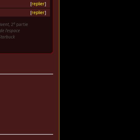
[
replier
]
[
replier
]
e
ivent
, 2
partie
de l'espace
Starbuck