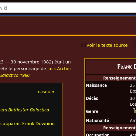
Voir le texte source
3 — 30 novembre 1982) était un
Frank 
prété le personnage de
Jack Archer
Galactica 1980
.
Renseignement
Naissance
25
Bo
Décès
30
Lo
vers
Battlestar Galactica
Genre
Nationalité
Am
ls apparait Frank Downing
Renseignements
Occupation
Ac