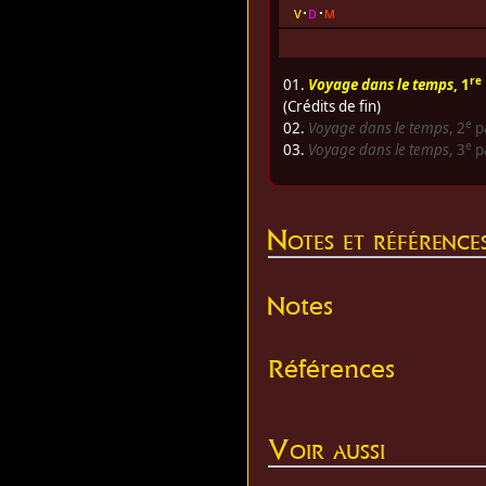
v
d
m
re
01.
Voyage dans le temps
, 1
(Crédits de fin)
e
02.
Voyage dans le temps
, 2
p
e
03.
Voyage dans le temps
, 3
p
Notes et référence
Notes
Références
Voir aussi