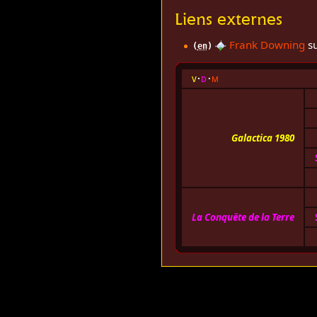
Liens externes
Frank Downing
su
(
en
)
v
d
m
Galactica 1980
La Conquête de la Terre