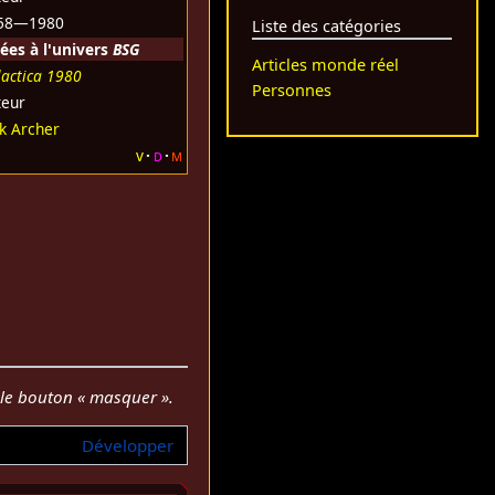
58—1980
Liste des catégories
ées à l'univers
BSG
Articles monde réel
lactica 1980
Personnes
teur
ck Archer
v
d
m
r le bouton « masquer ».
Développer