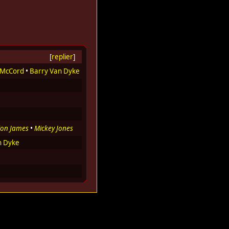
[
replier
]
 McCord
•
Barry Van Dyke
ion James
•
Mickey Jones
n Dyke