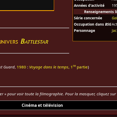
Années d'activité
19
Renseignements li
Série concernée
Ga
Occupation dans
BSG
Ac
Personnage
Ja
'univers
Battlestar
re
st Guard
,
1980
:
Voyage dans le temps
, 1
partie
)
her » pour voir toute la filmographie. Pour la masquer, cliquez su
Cinéma et télévision