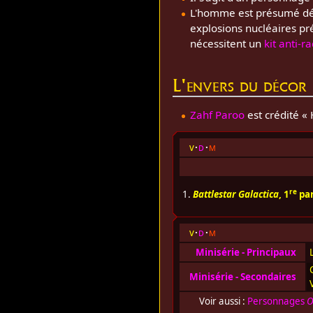
L'homme est présumé déc
explosions nucléaires pr
nécessitent un
kit anti-r
L'envers du décor
Zahf Paroo
est crédité «
v
d
m
re
1.
Battlestar Galactica
, 1
par
v
d
m
Minisérie - Principaux
Minisérie - Secondaires
Voir aussi :
Personnages
O