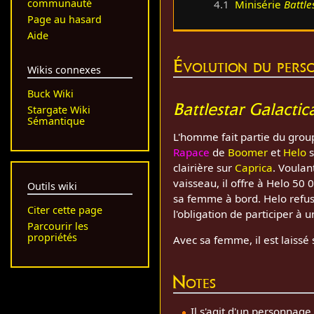
communauté
4.1
Minisérie
Battle
Page au hasard
Aide
Évolution du pers
Wikis connexes
Buck Wiki
Battlestar Galactic
Stargate Wiki
Sémantique
L'homme fait partie du group
Rapace
de
Boomer
et
Helo
s
clairière sur
Caprica
. Voulan
vaisseau, il offre à Helo 50
Outils wiki
sa femme à bord. Helo refu
Citer cette page
l'obligation de participer à u
Parcourir les
propriétés
Avec sa femme, il est laissé
Notes
Il s'agit d'un personna