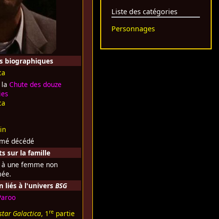
Liste des catégories
Personnages
s biographiques
ca
 la
Chute des douze
ies
ca
in
umé décédé
 sur la famille
 à une femme non
ée.
liés à l'univers
BSG
Paroo
re
star Galactica
, 1
partie