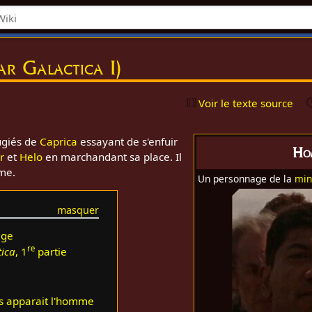
r Galactica I)
Voir le texte source
fugiés de
Caprica
essayant de s'enfuir
Ho
r
et
Helo
en marchandant sa place. Il
mme.
Un personnage de la
min
age
re
tica
, 1
partie
ls apparait l'homme