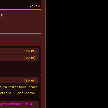
v
d
m
es
).
[
replier
]
[
replier
]
[
replier
]
aura Roslin
•
Kara Thrace
aeta
•
Saul Tigh
•
Sharon
ges mentionnés de la