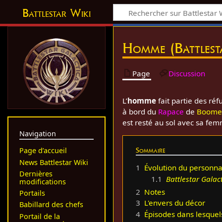
Battlestar Wiki
Homme (Battlesta
Page
Discussion
L’
homme
fait partie des ré
à bord du
Rapace
de
Boome
est resté au sol avec sa fe
Navigation
Sommaire
Page d’accueil
News Battlestar Wiki
1
Évolution du personn
Dernières
1.1
Battlestar Galac
modifications
2
Notes
Portails
3
L'envers du décor
Babillard des chefs
4
Épisodes dans lesque
Portail de la