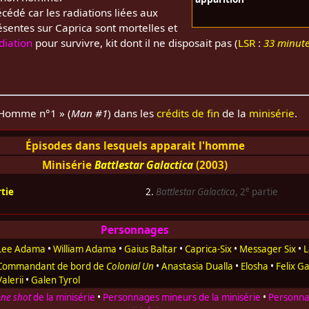
édé car les radiations liées aux
ésentes sur Caprica sont mortelles et
adiation
pour survivre, kit dont il ne disposait pas (
LSR
:
33 minut
 Homme n°1 » (
Man #1
) dans les
crédits de fin
de la
minisérie
.
Épisodes dans lesquels apparait l'homme
Minisérie
Battlestar Galactica
(2003)
e
tie
2.
Battlestar Galactica
, 2
partie
Personnages
Lee Adama
•
William Adama
•
Gaius Baltar
•
Caprica-Six
•
Messager Six
•
L
Commandant de bord de
Colonial Un
•
Anastasia Dualla
•
Elosha
•
Felix G
Valerii
•
Galen Tyrol
ne shot
de la minisérie
•
Personnages mineurs de la minisérie
•
Personna