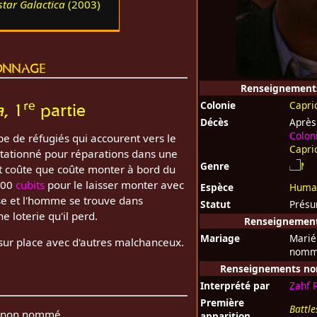
star Galactica
(2003)
onnage
Renseignement
re
Colonie
Capri
a
, 1
partie
Décès
Après
Colon
e de réfugiés qui accourent vers le
Capri
tationné pour réparations dans une
Genre
t coûte que coûte monter à bord du
 000
cubits
pour le laisser monter avec
Espèce
Huma
se et l'homme se trouve dans
Statut
Prés
ne loterie qu'il perd.
Renseignements
Mariage
Marié
 sur place avec d'autres malchanceux.
nomm
Renseignements non 
Interprété par
Zahf 
Première
Battle
ge non nommé.
apparition