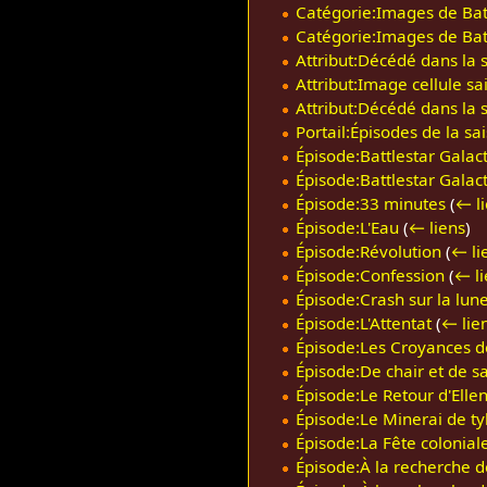
Catégorie:Images de Batt
Catégorie:Images de Batt
Attribut:Décédé dans la s
Attribut:Image cellule sa
Attribut:Décédé dans la s
Portail:Épisodes de la sa
Épisode:Battlestar Galact
Épisode:Battlestar Galact
Épisode:33 minutes
(
← l
Épisode:L'Eau
(
← liens
)
Épisode:Révolution
(
← li
Épisode:Confession
(
← li
Épisode:Crash sur la lun
Épisode:L'Attentat
(
← lie
Épisode:Les Croyances d
Épisode:De chair et de s
Épisode:Le Retour d'Elle
Épisode:Le Minerai de ty
Épisode:La Fête colonial
Épisode:À la recherche de