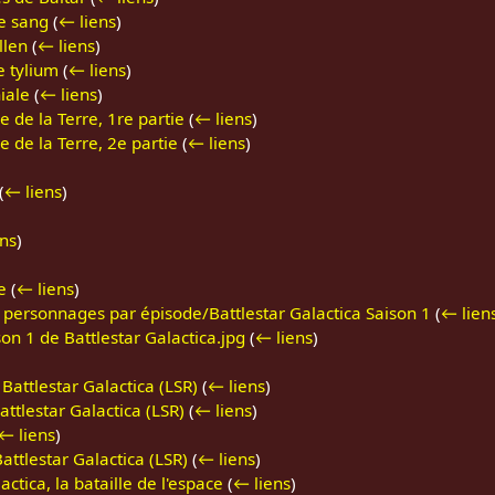
de sang
(
← liens
)
llen
(
← liens
)
e tylium
(
← liens
)
iale
(
← liens
)
e de la Terre, 1re partie
(
← liens
)
e de la Terre, 2e partie
(
← liens
)
(
← liens
)
ns
)
e
(
← liens
)
s personnages par épisode/Battlestar Galactica Saison 1
(
← lien
on 1 de Battlestar Galactica.jpg
(
← liens
)
Battlestar Galactica (LSR)
(
← liens
)
ttlestar Galactica (LSR)
(
← liens
)
← liens
)
ttlestar Galactica (LSR)
(
← liens
)
tica, la bataille de l'espace
(
← liens
)