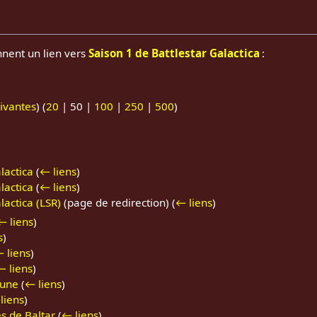
nnent un lien vers
Saison 1 de Battlestar Galactica
:
ivantes
) (
20
|
50
|
100
|
250
|
500
)
lactica
(
← liens
)
lactica
(
← liens
)
lactica (LSR)
(page de redirection)
(
← liens
)
← liens
)
s
)
 liens
)
← liens
)
lune
(
← liens
)
liens
)
s de Baltar
(
← liens
)