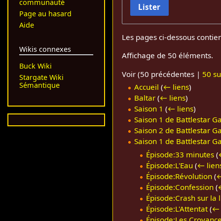
communauté
Lister
Page au hasard
Aide
Les pages ci-dessous contie
Wikis connexes
Affichage de 50 éléments.
Buck Wiki
Voir (
50 précédentes
|
50 su
Stargate Wiki
Sémantique
Accueil
(
← liens
)
Baltar
(
← liens
)
Saison 1
(
← liens
)
Saison 1 de Battlestar Ga
Saison 2 de Battlestar Ga
Saison 1 de Battlestar Ga
Épisode:33 minutes
(
Épisode:L'Eau
(
← lien
Épisode:Révolution
(
←
Épisode:Confession
(
Épisode:Crash sur la 
Épisode:L'Attentat
(
← 
Épisode:Les Croyance