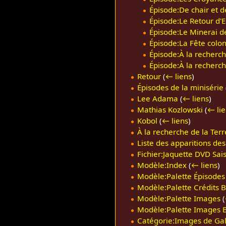
Épisode:De chair et 
Épisode:Le Retour d'E
Épisode:Le Minerai d
Épisode:La Fête colon
Épisode:À la recherch
Épisode:À la recherch
Retour
(
← liens
)
Épisodes de la minisérie
Lee Adama
(
← liens
)
Mathias Kozlowski
(
← lie
Kobol
(
← liens
)
À la recherche de la Terr
Liste des apparitions de
Fichier:Jaquette DVD Sais
Modèle:Index
(
← liens
)
Modèle:Palette Épisodes 
Modèle:Palette Crédits Ba
Modèle:Palette Images
(
Modèle:Palette Images Ba
Catégorie:Images de Galac