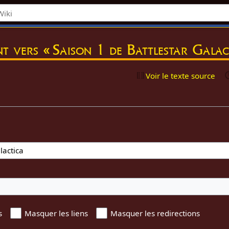
nt vers « Saison 1 de Battlestar Galac
Voir le texte source
s
Masquer les liens
Masquer les redirections