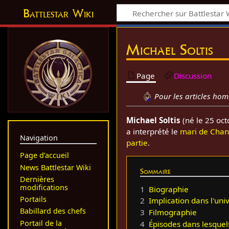
Battlestar Wiki
Michael Soltis
Page
Discussion
Pour les articles ho
Michael Soltis
(né le 25 oct
a interprété le
mari de Chan
Navigation
partie
.
Page d’accueil
News Battlestar Wiki
Sommaire
Dernières
modifications
1
Biographie
Portails
2
Implication dans l'uni
Babillard des chefs
3
Filmographie
Portail de la
4
Épisodes dans lesquels