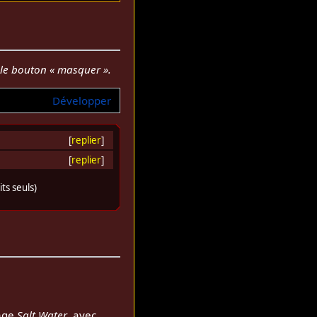
r le bouton « masquer ».
Développer
[
replier
]
[
replier
]
ts seuls)
rage
Salt Water
, avec