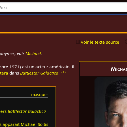
Voir le texte source
monymes, voir
Michael
.
obre 1971) est un acteur américain. Il
Michae
re
tara
dans
Battlestar Galactica
, 1
vers
Battlestar Galactica
 apparait Michael Soltis