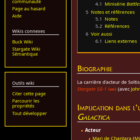
communauté
4.1
Minisérie
Battle
Page au hasard
5
Notes et références
Aide
5.1
Notes
5.2
Références
Wikis connexes
6
Voir aussi
6.1
Liens externes
Buck Wiki
Stargate Wiki
Sémantique
Biographie
La carrière d'acteur de Solt
Outils wiki
Stargate SG-1
(avec
Joh
(en)
Citer cette page
Parcourir les
Implication dans l
propriétés
Tout développer
Galactica
Acteur
Mari de Chantara
(
Mi