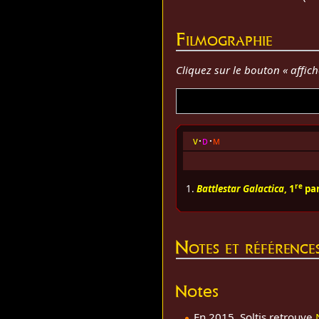
Filmographie
Cliquez sur le bouton « affic
v
d
m
re
1.
Battlestar Galactica
, 1
par
Notes et référence
Notes
En 2015, Soltis retrouve