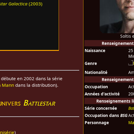
star Galactica
(2003)
Soltis
Renseignement
Naissance
25
Mi
Genre
Nationalité
Am
is débute en 2002 dans la série
Renseignements
n Mann
dans la distribution).
Occupation
Ac
Années d'activité
20
'univers
Battlestar
Renseignements li
Série concernée
Bat
Occupation dans
BSG
Ac
Personnage
Ma
nisérie
)