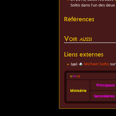
Soltis dans l'un des deux 
Références
Voir aussi
Liens externes
Michael Soltis
sur 
(
en
)
v
d
m
Principaux
Minisérie
Secondaires