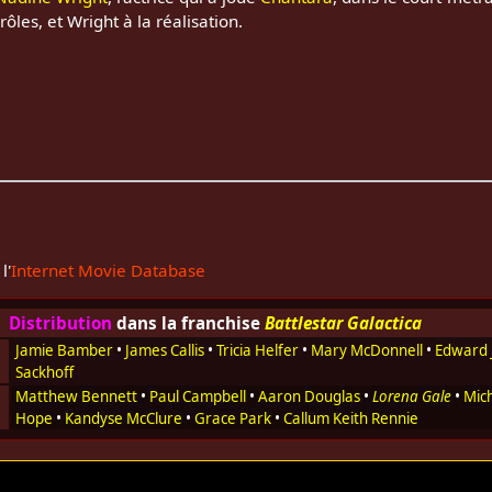
rôles, et Wright à la réalisation.
l'
Internet Movie Database
Distribution
dans la franchise
Battlestar Galactica
Jamie Bamber
•
James Callis
•
Tricia Helfer
•
Mary McDonnell
•
Edward 
Sackhoff
Matthew Bennett
•
Paul Campbell
•
Aaron Douglas
•
Lorena Gale
•
Mic
Hope
•
Kandyse McClure
•
Grace Park
•
Callum Keith Rennie