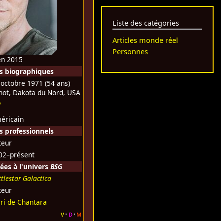
Liste des catégories
Articles monde réel
Personnes
 en 2015
s biographiques
 octobre 1971
(54 ans)
not, Dakota du Nord, USA
éricain
 professionnels
teur
02–présent
ées à l'univers
BSG
tlestar Galactica
teur
ri de Chantara
v
d
m