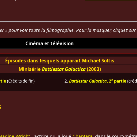
her » pour voir toute la filmographie. Pour la masquer, cliquez su
Cinéma et télévision
Épisodes dans lesquels apparait Michael Soltis
Minisérie
Battlestar Galactica
(2003)
e
tie
(Crédits de fin)
2.
Battlestar Galactica
, 2
partie
(crédi
s
Nadine Wright
, l'actrice qui a joué
Chantara
, dans le court-mét