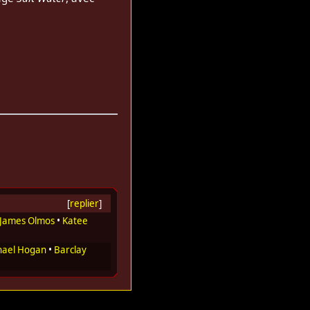
[
replier
]
James Olmos
•
Katee
hael Hogan
•
Barclay