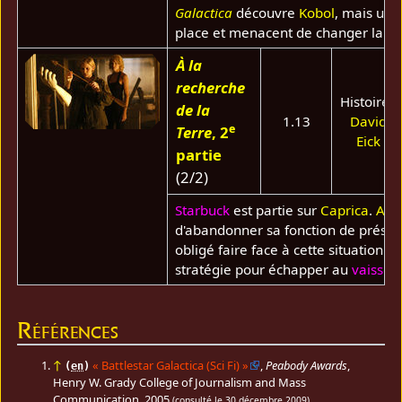
Galactica
découvre
Kobol
, mais une
place et menacent de changer la d
À la
recherche
Histoire :
de la
1.13
David
e
Terre
, 2
Eick
partie
(2/2)
Starbuck
est partie sur
Caprica
.
Ad
d'abandonner sa fonction de présiden
obligé faire face à cette situation 
stratégie pour échapper au
vaissea
Références
↑
«
Battlestar Galactica (Sci Fi)
»
,
Peabody Awards
,
(
en
)
Henry W. Grady College of Journalism and Mass
Communication,
2005
(consulté le
30 décembre 2009
)