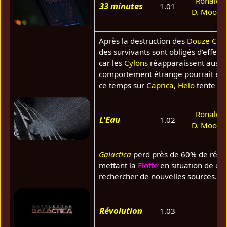
Ronald
33 minutes
1.01
D. Moore
Après la destruction des
Douze Colo
des survivants sont obligés d'effect
car les
Cylons
réapparaissent aussit
comportement étrange pourrait être
ce temps sur
Caprica
,
Helo
tente d'
Ronald
L'Eau
1.02
D. Moore
Galactica
perd près de 60% de réser
mettant la
Flotte
en situation de cr
rechercher de nouvelles sources.
Révolution
1.03