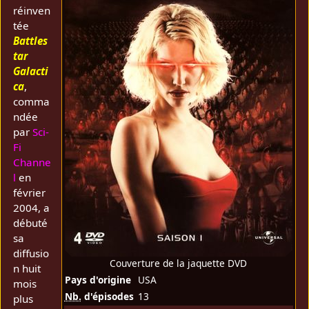
réinven
tée
Battles
tar
Galacti
ca
,
comma
ndée
par
Sci-
Fi
Channe
l
en
février
2004, a
débuté
sa
diffusio
Couverture de la jaquette DVD
n huit
Pays d'origine
USA
mois
Nb.
d'épisodes
13
plus