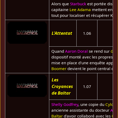
Alors que
Starbuck
est portée disp
capitaine
Lee Adama
mettent en pér
tout pour localiser et récupérer Kara
L'Attentat
1.06
Quand
Aaron Doral
se rend sur
Gal
dispositif monté avec les propres m
mise en place d'une enquête approfo
Boomer
devient le point central de 
Les
Croyances
1.07
de Baltar
Shelly Godfrey
, une copie du
Cylon
ancienne assistante du docteur
Ama
Baltar
d'avoir collaboré avec les
Cyl