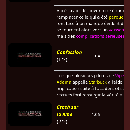
Après avoir découvert une énorme 
remplacer celle qui a été
perdue su
font face à un manque évident de ma
se tournent alors vers un
vaisseau p
mais des
complications sérieuses
vo
Confession
1.04
(1/2)
Lorsque plusieurs pilotes de
Viper
s
Adama
appelle
Starbuck
à l'aide po
implication suite à l'accident et su
recrues font ressurgir la vérité au 
Crash sur
la lune
1.05
(2/2)