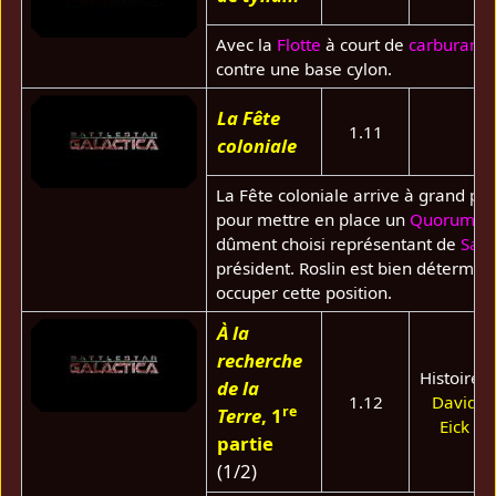
Avec la
Flotte
à court de
carburant
,
contre une base cylon.
La Fête
1.11
coloniale
La Fête coloniale arrive à grand pas
pour mettre en place un
Quorum de
dûment choisi représentant de
Sagi
président. Roslin est bien déterminé
occuper cette position.
À la
recherche
Histoire :
de la
1.12
David
re
Terre
, 1
Eick
partie
(1/2)