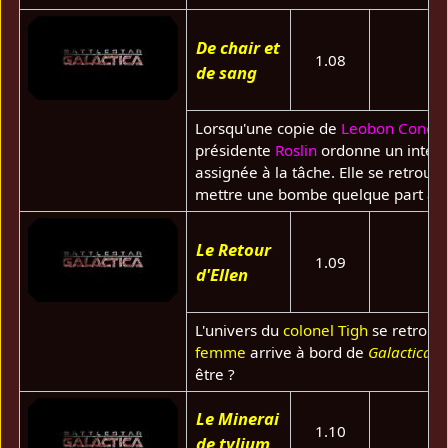
De chair et
1.08
de sang
Lorsqu'une copie de
Leobon Conoy
présidente
Roslin
ordonne un interro
assignée à la tâche. Elle se retrouve
mettre une bombe quelque part au s
Le Retour
1.09
d'Ellen
L'univers du
colonel Tigh
se retrouv
femme
arrive à bord de
Galactica
– 
être ?
Le Minerai
1.10
de tylium