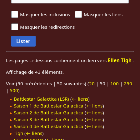
Masquer les inclusions
Masquer les liens
Masquer les redirections
Lister
Les pages ci-dessous contiennent un lien vers
Ellen Tigh
:
Affichage de 43 éléments.
Voir (
50 précédentes
|
50 suivantes
) (
20
|
50
|
100
|
250
|
500
)
Battlestar Galactica (LSR)
(
← liens
)
Saison 1 de Battlestar Galactica
(
← liens
)
Saison 2 de Battlestar Galactica
(
← liens
)
Saison 3 de Battlestar Galactica
(
← liens
)
Saison 4 de Battlestar Galactica
(
← liens
)
Tigh
(
← liens
)
Cylons (RDM)
(
← liens
)