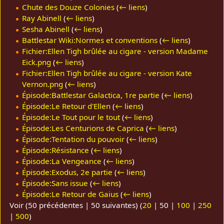
Chute des Douze Colonies
(
← liens
)
Ray Abinell
(
← liens
)
Sesha Abinell
(
← liens
)
Battlestar Wiki:Normes et conventions
(
← liens
)
Fichier:Ellen Tigh brûlée au cigare - version Madame
Eick.png
(
← liens
)
Fichier:Ellen Tigh brûlée au cigare - version Kate
Vernon.png
(
← liens
)
Épisode:Battlestar Galactica, 1re partie
(
← liens
)
Épisode:Le Retour d'Ellen
(
← liens
)
Épisode:Le Tout pour le tout
(
← liens
)
Épisode:Les Centurions de Caprica
(
← liens
)
Épisode:Tentation du pouvoir
(
← liens
)
Épisode:Résistance
(
← liens
)
Épisode:La Vengeance
(
← liens
)
Épisode:Exodus, 2e partie
(
← liens
)
Épisode:Sans issue
(
← liens
)
Épisode:Le Retour de Gaius
(
← liens
)
Voir (
50 précédentes
|
50 suivantes
) (
20
|
50
|
100
|
250
|
500
)