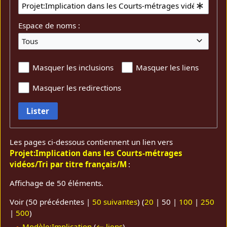
Espace de noms :
Tous
Masquer les inclusions
Masquer les liens
Masquer les redirections
Lister
Les pages ci-dessous contiennent un lien vers
Projet:Implication dans les Courts-métrages
vidéos/Tri par titre français/M
:
Affichage de 50 éléments.
Voir (
50 précédentes
|
50 suivantes
) (
20
|
50
|
100
|
250
|
500
)
Modèle:Implication
(
← liens
)