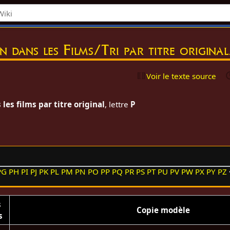
on dans les Films/Tri par titre origina
Voir le texte source
les films par titre original
, lettre
P
PG
PH
PI
PJ
PK
PL
PM
PN
PO
PP
PQ
PR
PS
PT
PU
PV
PW
PX
PY
PZ
s
Copie modèle
s