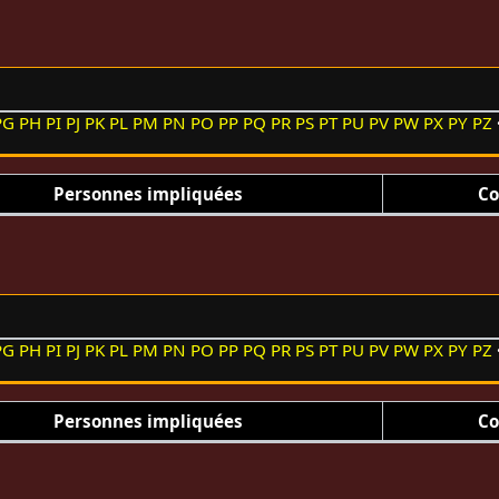
PG
PH
PI
PJ
PK
PL
PM
PN
PO
PP
PQ
PR
PS
PT
PU
PV
PW
PX
PY
PZ
Personnes impliquées
Co
PG
PH
PI
PJ
PK
PL
PM
PN
PO
PP
PQ
PR
PS
PT
PU
PV
PW
PX
PY
PZ
Personnes impliquées
Co