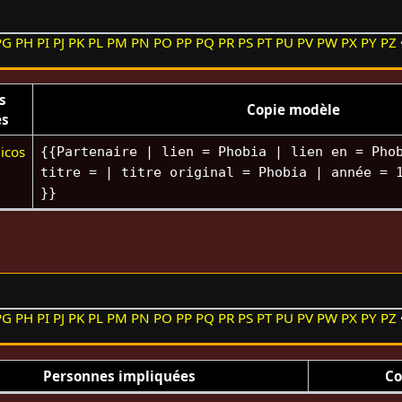
PG
PH
PI
PJ
PK
PL
PM
PN
PO
PP
PQ
PR
PS
PT
PU
PV
PW
PX
PY
PZ
s
Copie modèle
es
icos
{{Partenaire | lien = Phobia | lien en = Pho
titre = | titre original = Phobia | année = 
}}
PG
PH
PI
PJ
PK
PL
PM
PN
PO
PP
PQ
PR
PS
PT
PU
PV
PW
PX
PY
PZ
Personnes impliquées
Co