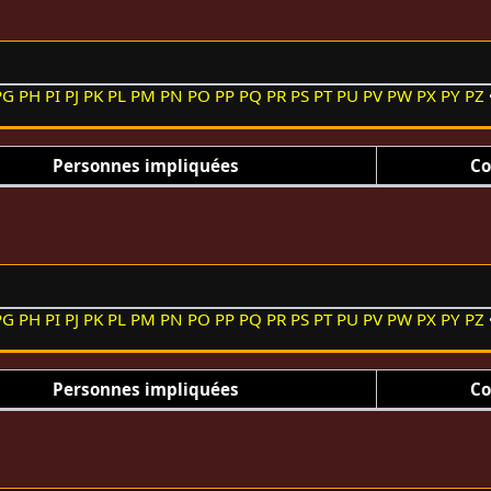
PG
PH
PI
PJ
PK
PL
PM
PN
PO
PP
PQ
PR
PS
PT
PU
PV
PW
PX
PY
PZ
Personnes impliquées
Co
PG
PH
PI
PJ
PK
PL
PM
PN
PO
PP
PQ
PR
PS
PT
PU
PV
PW
PX
PY
PZ
Personnes impliquées
Co