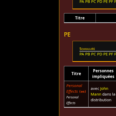
PA
PB
PC
PD
PE
PF
Titre
PE
Sommaire
PA
PB
PC
PD
PE
PF
Personnes
Titre
impliquées
Personal
avec
John
Effects
(en)
Mann
dans la
Personal
distribution
Effects