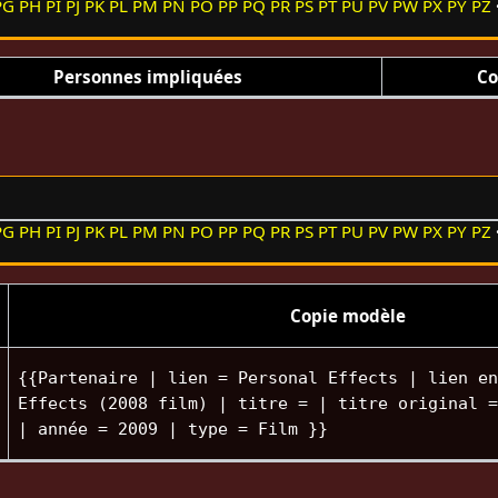
PG
PH
PI
PJ
PK
PL
PM
PN
PO
PP
PQ
PR
PS
PT
PU
PV
PW
PX
PY
PZ
Personnes impliquées
Co
PG
PH
PI
PJ
PK
PL
PM
PN
PO
PP
PQ
PR
PS
PT
PU
PV
PW
PX
PY
PZ
Copie modèle
{{Partenaire | lien = Personal Effects | lien en
Effects (2008 film) | titre = | titre original =
| année = 2009 | type = Film }}