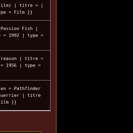
film) | titre = |
ype = Film }}
 Passion Fish |
e = 1992 | type =
Treason | titre =
 = 1956 | type =
 en = Pathfinder
guerrier | titre
Film }}