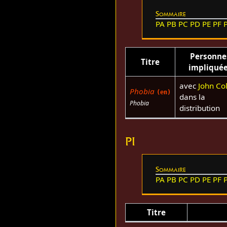
Sommaire
PA
PB
PC
PD
PE
PF
Personne
Titre
impliqué
avec
John Col
Phobia
(en)
dans la
Phobia
distribution
PI
Sommaire
PA
PB
PC
PD
PE
PF
Titre