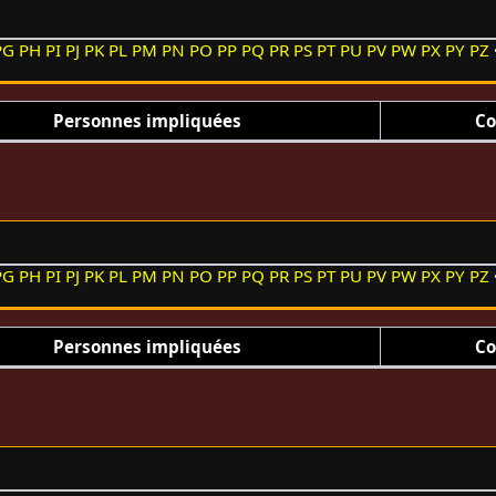
PG
PH
PI
PJ
PK
PL
PM
PN
PO
PP
PQ
PR
PS
PT
PU
PV
PW
PX
PY
PZ
Personnes impliquées
Co
PG
PH
PI
PJ
PK
PL
PM
PN
PO
PP
PQ
PR
PS
PT
PU
PV
PW
PX
PY
PZ
Personnes impliquées
Co