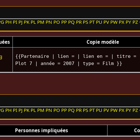
PG
PH
PI
PJ
PK
PL
PM
PN
PO
PP
PQ
PR
PS
PT
PU
PV
PW
PX
PY
PZ
uées
Copie modèle
g
{{Partenaire | lien = | lien en = | titre = 
Plot 7 | année = 2007 | type = Film }}
PG
PH
PI
PJ
PK
PL
PM
PN
PO
PP
PQ
PR
PS
PT
PU
PV
PW
PX
PY
PZ
Personnes impliquées
Co