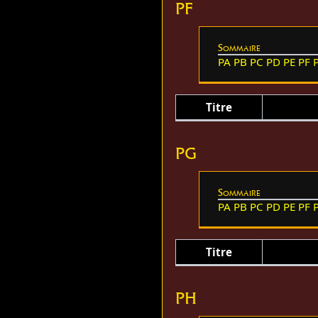
PF
Sommaire
PA
PB
PC
PD
PE
PF
Titre
PG
Sommaire
PA
PB
PC
PD
PE
PF
Titre
PH