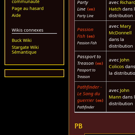
communauté
Party
avec
Richar
Page au hasard
Line
Hatch
dans 
(en)
distribution
Aide
Party Line
avec
Mary
Passion
Wikis connexes
McDonnell
Fish
(en)
dans la
Buck Wiki
Passion Fish
distribution
Stargate Wiki
Sémantique
Passport to
avec
John
Treason
(en)
Colicos
dan
Passport to
la distributi
Treason
Pathfinder -
avec
John
Le Sang du
Mann
dans 
guerrier
(en)
distribution
Pathfinder
PB