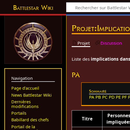
Battlestar Wiki
Projet
:
Implicati
Projet
Discussion
Liste des
implications dans 
PA
Navigation
Page d’accueil
Sommaire
News Battlestar Wiki
PA
PB
PC
PD
PE
PF
Dernières
modifications
Portails
Personne
Titre
Babillard des chefs
impliquée
Portail de la