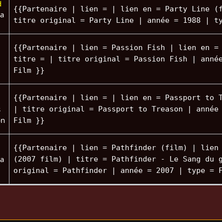
d
{{Partenaire | lien = | lien en = Party Line (
la
titre original = Party Line | année = 1988 | t
{{Partenaire | lien = Passion Fish | lien en =
titre = | titre original = Passion Fish | anné
Film }}
{{Partenaire | lien = | lien en = Passport to 
s
| titre original = Passport to Treason | année
on
Film }}
{{Partenaire | lien = Pathfinder (film) | lien
la
(2007 film) | titre = Pathfinder - Le Sang du 
original = Pathfinder | année = 2007 | type = 