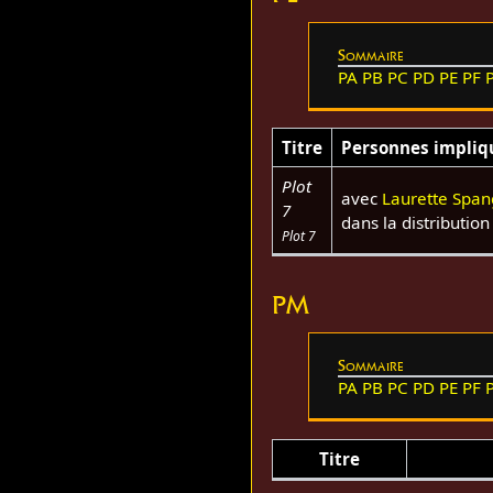
Sommaire
PA
PB
PC
PD
PE
PF
Titre
Personnes impliq
Plot
avec
Laurette Span
7
dans la distribution
Plot 7
PM
Sommaire
PA
PB
PC
PD
PE
PF
Titre