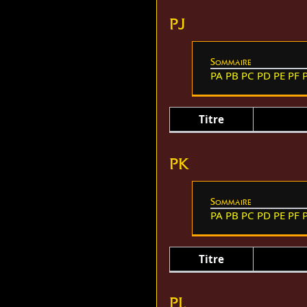
PJ
Sommaire
PA
PB
PC
PD
PE
PF
Titre
PK
Sommaire
PA
PB
PC
PD
PE
PF
Titre
PL