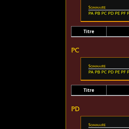
Sommaire
PA
PB
PC
PD
PE
PF
Titre
PC
Sommaire
PA
PB
PC
PD
PE
PF
Titre
PD
Sommaire