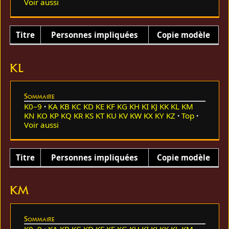
Voir aussi
Titre
Personnes impliquées
Copie modèle
KL
Sommaire
K0–9
KA
KB
KC
KD
KE
KF
KG
KH
KI
KJ
KK
KL
KM
KN
KO
KP
KQ
KR
KS
KT
KU
KV
KW
KX
KY
KZ
Top
Voir aussi
Titre
Personnes impliquées
Copie modèle
KM
Sommaire
K0–9
KA
KB
KC
KD
KE
KF
KG
KH
KI
KJ
KK
KL
KM