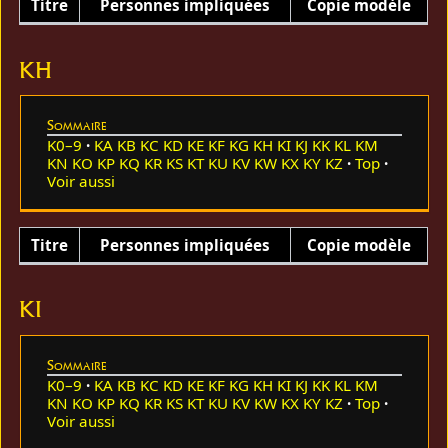
Titre
Personnes impliquées
Copie modèle
KH
Sommaire
K0–9
KA
KB
KC
KD
KE
KF
KG
KH
KI
KJ
KK
KL
KM
KN
KO
KP
KQ
KR
KS
KT
KU
KV
KW
KX
KY
KZ
Top
Voir aussi
Titre
Personnes impliquées
Copie modèle
KI
Sommaire
K0–9
KA
KB
KC
KD
KE
KF
KG
KH
KI
KJ
KK
KL
KM
KN
KO
KP
KQ
KR
KS
KT
KU
KV
KW
KX
KY
KZ
Top
Voir aussi