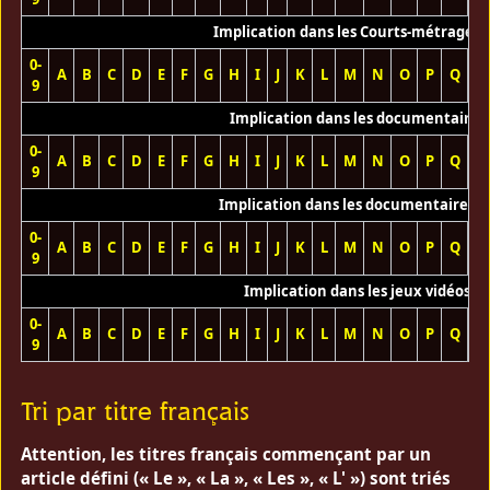
Implication dans les Courts-métrages 
0-
A
B
C
D
E
F
G
H
I
J
K
L
M
N
O
P
Q
R
9
Implication dans les documentaires
0-
A
B
C
D
E
F
G
H
I
J
K
L
M
N
O
P
Q
R
9
Implication dans les documentaires T
0-
A
B
C
D
E
F
G
H
I
J
K
L
M
N
O
P
Q
R
9
Implication dans les jeux vidéos
0-
A
B
C
D
E
F
G
H
I
J
K
L
M
N
O
P
Q
R
9
Tri par titre français
Attention, les titres français commençant par un
article défini (« Le », « La », « Les », « L' ») sont triés