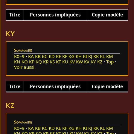
Titre
Personnes impliquées
Copie modèle
KY
Sommaire
K0–9
KA
KB
KC
KD
KE
KF
KG
KH
KI
KJ
KK
KL
KM
KN
KO
KP
KQ
KR
KS
KT
KU
KV
KW
KX
KY
KZ
Top
Voir aussi
Titre
Personnes impliquées
Copie modèle
KZ
Sommaire
K0–9
KA
KB
KC
KD
KE
KF
KG
KH
KI
KJ
KK
KL
KM
KN
KO
KP
KQ
KR
KS
KT
KU
KV
KW
KX
KY
KZ
Top