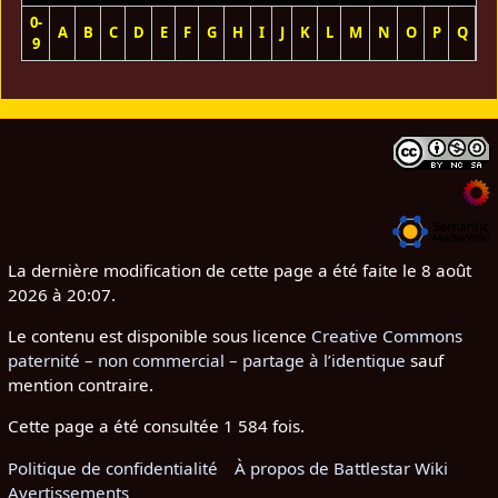
0-
A
B
C
D
E
F
G
H
I
J
K
L
M
N
O
P
Q
R
9
La dernière modification de cette page a été faite le 8 août
2026 à 20:07.
Le contenu est disponible sous licence
Creative Commons
paternité – non commercial – partage à l’identique
sauf
mention contraire.
Cette page a été consultée 1 584 fois.
Politique de confidentialité
À propos de Battlestar Wiki
Avertissements