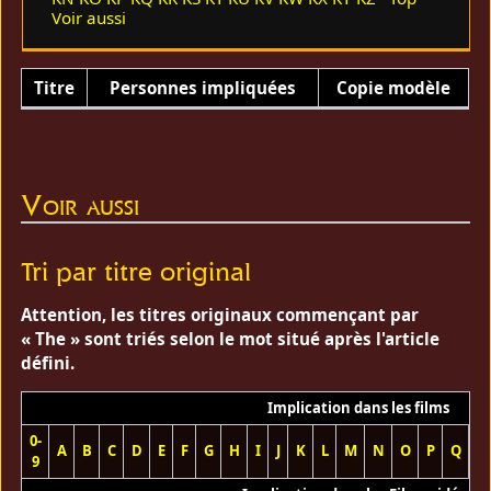
Voir aussi
Titre
Personnes impliquées
Copie modèle
Voir aussi
Tri par titre original
Attention, les titres originaux commençant par
« The » sont triés selon le mot situé après l'article
défini.
Implication dans les films
0-
A
B
C
D
E
F
G
H
I
J
K
L
M
N
O
P
Q
R
9