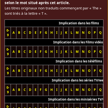
selon le mot situé après cet article.
Les titres originaux non traduits commençant par « The »
sont triés à la lettre « T ».
Implication dans les films
0-
A
B
C
D
E
F
G
H
I
J
K
L
M
N
O
P
Q
R
9
Implication dans les Films vidéos
0-
A
B
C
D
E
F
G
H
I
J
K
L
M
N
O
P
Q
R
9
Implication dans les téléfilms
0-
A
B
C
D
E
F
G
H
I
J
K
L
M
N
O
P
Q
R
9
Implication dans les séries TV/web
0-
A
B
C
D
E
F
G
H
I
J
K
L
M
N
O
P
Q
R
9
Implication dans les miniséries TV/we
0-