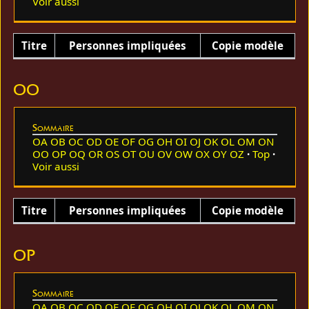
Voir aussi
Titre
Personnes impliquées
Copie modèle
OO
Sommaire
OA
OB
OC
OD
OE
OF
OG
OH
OI
OJ
OK
OL
OM
ON
OO
OP
OQ
OR
OS
OT
OU
OV
OW
OX
OY
OZ
Top
Voir aussi
Titre
Personnes impliquées
Copie modèle
OP
Sommaire
OA
OB
OC
OD
OE
OF
OG
OH
OI
OJ
OK
OL
OM
ON