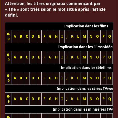
Attention, les titres originaux commençant par
« The » sont triés selon le mot situé après l'article
défini.
Implication dans les films
0-
A
B
C
D
E
F
G
H
I
J
K
L
M
N
O
P
Q
R
9
Implication dans les Films vidéos
0-
A
B
C
D
E
F
G
H
I
J
K
L
M
N
O
P
Q
R
9
Implication dans les téléfilms
0-
A
B
C
D
E
F
G
H
I
J
K
L
M
N
O
P
Q
R
9
Implication dans les séries TV/web
0-
A
B
C
D
E
F
G
H
I
J
K
L
M
N
O
P
Q
R
9
Implication dans les miniséries TV/we
0-