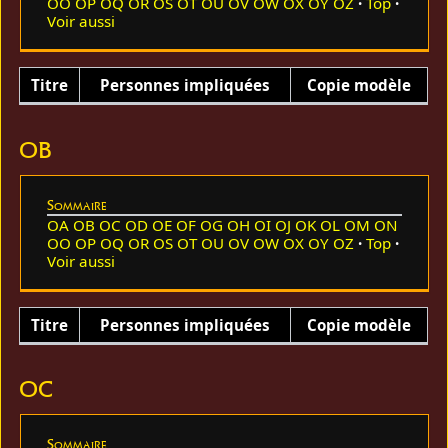
OO
OP
OQ
OR
OS
OT
OU
OV
OW
OX
OY
OZ
Top
Voir aussi
Titre
Personnes impliquées
Copie modèle
OB
Sommaire
OA
OB
OC
OD
OE
OF
OG
OH
OI
OJ
OK
OL
OM
ON
OO
OP
OQ
OR
OS
OT
OU
OV
OW
OX
OY
OZ
Top
Voir aussi
Titre
Personnes impliquées
Copie modèle
OC
Sommaire