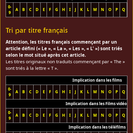
0-
A
B
C
D
E
F
G
H
I
J
K
L
M
N
O
P
Q
R
9
Tri par titre français
Attention, les titres français commençant par un
article défini (« Le », « La », « Les », « L' ») sont triés
selon le mot situé après cet article.
Les titres originaux non traduits commençant par « The »
sont triés à la lettre « T ».
Implication dans les films
0-
A
B
C
D
E
F
G
H
I
J
K
L
M
N
O
P
Q
R
9
Implication dans les Films vidéos
0-
A
B
C
D
E
F
G
H
I
J
K
L
M
N
O
P
Q
R
9
Implication dans les téléfilms