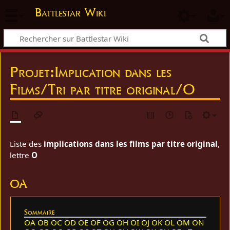
Battlestar Wiki
Projet
:
Implication dans les
Films/Tri par titre original/O
Liste des
implications dans les films par titre original
,
lettre
O
OA
Sommaire
OA
OB
OC
OD
OE
OF
OG
OH
OI
OJ
OK
OL
OM
ON