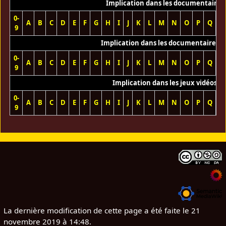
Implication dans les documentaires
0-
A
B
C
D
E
F
G
H
I
J
K
L
M
N
O
P
Q
R
9
Implication dans les documentaires T
0-
A
B
C
D
E
F
G
H
I
J
K
L
M
N
O
P
Q
R
9
Implication dans les jeux vidéos
0-
A
B
C
D
E
F
G
H
I
J
K
L
M
N
O
P
Q
R
9
La dernière modification de cette page a été faite le 21
novembre 2019 à 14:48.