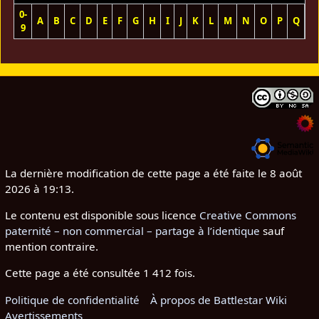
0-
A
B
C
D
E
F
G
H
I
J
K
L
M
N
O
P
Q
R
9
La dernière modification de cette page a été faite le 8 août
2026 à 19:13.
Le contenu est disponible sous licence
Creative Commons
paternité – non commercial – partage à l’identique
sauf
mention contraire.
Cette page a été consultée 1 412 fois.
Politique de confidentialité
À propos de Battlestar Wiki
Avertissements