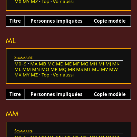
MX
MY
MZ
Top
Voir aussi
Titre
Personnes impliquées
Copie modèle
ML
Sommaire
M0–9
MA
MB
MC
MD
ME
MF
MG
MH
MI
MJ
MK
ML
MM
MN
MO
MP
MQ
MR
MS
MT
MU
MV
MW
MX
MY
MZ
Top
Voir aussi
Titre
Personnes impliquées
Copie modèle
MM
Sommaire
M0–9
MA
MB
MC
MD
ME
MF
MG
MH
MI
MJ
MK