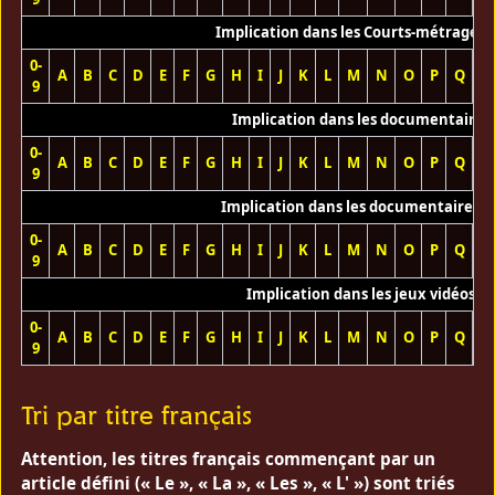
Implication dans les Courts-métrages 
0-
A
B
C
D
E
F
G
H
I
J
K
L
M
N
O
P
Q
R
9
Implication dans les documentaires
0-
A
B
C
D
E
F
G
H
I
J
K
L
M
N
O
P
Q
R
9
Implication dans les documentaires T
0-
A
B
C
D
E
F
G
H
I
J
K
L
M
N
O
P
Q
R
9
Implication dans les jeux vidéos
0-
A
B
C
D
E
F
G
H
I
J
K
L
M
N
O
P
Q
R
9
Tri par titre français
Attention, les titres français commençant par un
article défini (« Le », « La », « Les », « L' ») sont triés