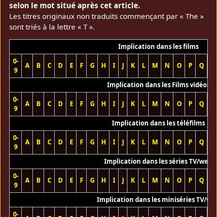
selon le mot situé après cet article.
Les titres originaux non traduits commençant par « The »
sont triés à la lettre « T ».
Implication dans les films
0-
A
B
C
D
E
F
G
H
I
J
K
L
M
N
O
P
Q
R
9
Implication dans les Films vidéos
0-
A
B
C
D
E
F
G
H
I
J
K
L
M
N
O
P
Q
R
9
Implication dans les téléfilms
0-
A
B
C
D
E
F
G
H
I
J
K
L
M
N
O
P
Q
R
9
Implication dans les séries TV/web
0-
A
B
C
D
E
F
G
H
I
J
K
L
M
N
O
P
Q
R
9
Implication dans les miniséries TV/we
0-