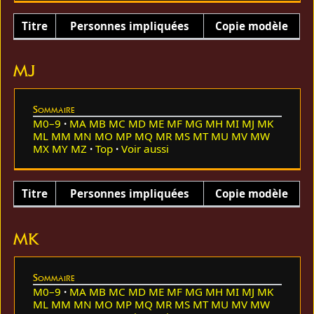
Titre
Personnes impliquées
Copie modèle
MJ
Sommaire
M0–9
MA
MB
MC
MD
ME
MF
MG
MH
MI
MJ
MK
ML
MM
MN
MO
MP
MQ
MR
MS
MT
MU
MV
MW
MX
MY
MZ
Top
Voir aussi
Titre
Personnes impliquées
Copie modèle
MK
Sommaire
M0–9
MA
MB
MC
MD
ME
MF
MG
MH
MI
MJ
MK
ML
MM
MN
MO
MP
MQ
MR
MS
MT
MU
MV
MW