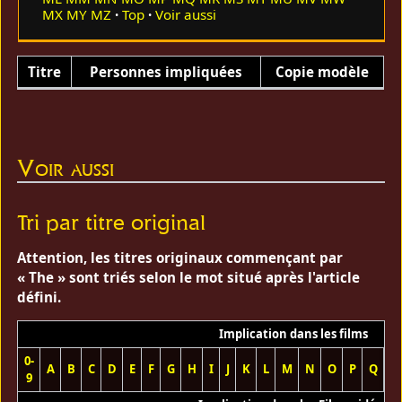
MX
MY
MZ
Top
Voir aussi
Titre
Personnes impliquées
Copie modèle
Voir aussi
Tri par titre original
Attention, les titres originaux commençant par
« The » sont triés selon le mot situé après l'article
défini.
Implication dans les films
0-
A
B
C
D
E
F
G
H
I
J
K
L
M
N
O
P
Q
R
9