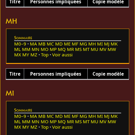
Titre
Personnes impliquées
Copie modèle
MH
Sommaire
M0–9
MA
MB
MC
MD
ME
MF
MG
MH
MI
MJ
MK
ML
MM
MN
MO
MP
MQ
MR
MS
MT
MU
MV
MW
MX
MY
MZ
Top
Voir aussi
Titre
Personnes impliquées
Copie modèle
MI
Sommaire
M0–9
MA
MB
MC
MD
ME
MF
MG
MH
MI
MJ
MK
ML
MM
MN
MO
MP
MQ
MR
MS
MT
MU
MV
MW
MX
MY
MZ
Top
Voir aussi