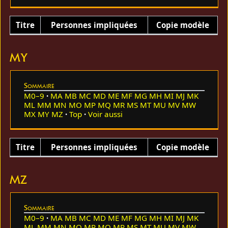
Titre
Personnes impliquées
Copie modèle
MY
Sommaire
M0–9
MA
MB
MC
MD
ME
MF
MG
MH
MI
MJ
MK
ML
MM
MN
MO
MP
MQ
MR
MS
MT
MU
MV
MW
MX
MY
MZ
Top
Voir aussi
Titre
Personnes impliquées
Copie modèle
MZ
Sommaire
M0–9
MA
MB
MC
MD
ME
MF
MG
MH
MI
MJ
MK
ML
MM
MN
MO
MP
MQ
MR
MS
MT
MU
MV
MW