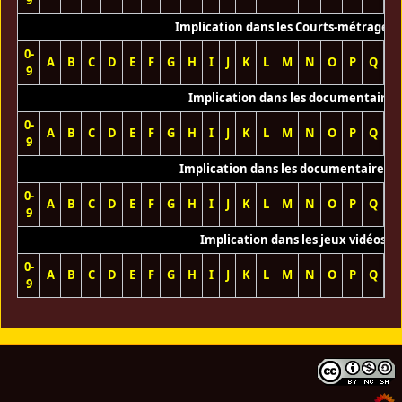
9
Implication dans les Courts-métrages 
0-
A
B
C
D
E
F
G
H
I
J
K
L
M
N
O
P
Q
R
9
Implication dans les documentaires
0-
A
B
C
D
E
F
G
H
I
J
K
L
M
N
O
P
Q
R
9
Implication dans les documentaires T
0-
A
B
C
D
E
F
G
H
I
J
K
L
M
N
O
P
Q
R
9
Implication dans les jeux vidéos
0-
A
B
C
D
E
F
G
H
I
J
K
L
M
N
O
P
Q
R
9