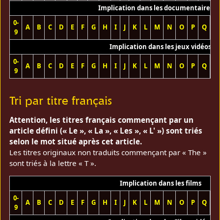
Implication dans les documentaires T
0-
A
B
C
D
E
F
G
H
I
J
K
L
M
N
O
P
Q
R
9
Implication dans les jeux vidéos
0-
A
B
C
D
E
F
G
H
I
J
K
L
M
N
O
P
Q
R
9
Tri par titre français
Attention, les titres français commençant par un
article défini (« Le », « La », « Les », « L' ») sont triés
selon le mot situé après cet article.
Les titres originaux non traduits commençant par « The »
sont triés à la lettre « T ».
Implication dans les films
0-
A
B
C
D
E
F
G
H
I
J
K
L
M
N
O
P
Q
R
9