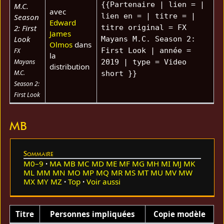
{{Partenaire | lien = |
M.C.
avec
lien en = | titre = |
Season
Edward
2: First
titre original = FX
James
Look
Mayans M.C. Season 2:
Olmos
dans
First Look | année =
FX
la
Mayans
2019 | type = Video
distribution
M.C.
short }}
Season 2:
First Look
MB
Sommaire
M0–9
MA
MB
MC
MD
ME
MF
MG
MH
MI
MJ
MK
ML
MM
MN
MO
MP
MQ
MR
MS
MT
MU
MV
MW
MX
MY
MZ
Top
Voir aussi
Titre
Personnes impliquées
Copie modèle