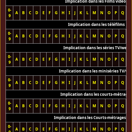
Implication dans les Films vidéos
0-
A
B
C
D
E
F
G
H
I
J
K
L
M
N
O
P
Q
R
9
Implication dans les téléfilms
0-
A
B
C
D
E
F
G
H
I
J
K
L
M
N
O
P
Q
R
9
Implication dans les séries TV/web
0-
A
B
C
D
E
F
G
H
I
J
K
L
M
N
O
P
Q
R
9
Implication dans les miniséries TV/we
0-
A
B
C
D
E
F
G
H
I
J
K
L
M
N
O
P
Q
R
9
Implication dans les courts-métrage
0-
A
B
C
D
E
F
G
H
I
J
K
L
M
N
O
P
Q
R
9
Implication dans les Courts-métrages vi
0-
A
B
C
D
E
F
G
H
I
J
K
L
M
N
O
P
Q
R