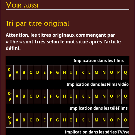
Voir aussi
Tri par titre original
Attention, les titres originaux commençant par
« The » sont triés selon le mot situé après l'article
défini.
Implication dans les films
0-
A
B
C
D
E
F
G
H
I
J
K
L
M
N
O
P
Q
R
9
Implication dans les Films vidéos
0-
A
B
C
D
E
F
G
H
I
J
K
L
M
N
O
P
Q
R
9
Implication dans les téléfilms
0-
A
B
C
D
E
F
G
H
I
J
K
L
M
N
O
P
Q
R
9
Implication dans les séries TV/web