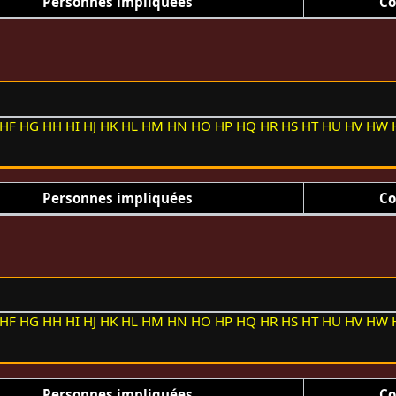
Personnes impliquées
Co
HF
HG
HH
HI
HJ
HK
HL
HM
HN
HO
HP
HQ
HR
HS
HT
HU
HV
HW
Personnes impliquées
Co
HF
HG
HH
HI
HJ
HK
HL
HM
HN
HO
HP
HQ
HR
HS
HT
HU
HV
HW
Personnes impliquées
Co