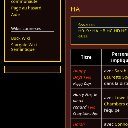
communauté
HA
Page au hasard
Aide
Sommaire
Wikis connexes
H0–9
HA
HB
HC
HD
HE
aussi
Buck Wiki
Stargate Wiki
Sémantique
Person
Titre
impliq
Happy
avec
Sarah
Days
Laurette S
(en)
dans la dist
Happy Days
Harry Fox, le
avec
Lowell
vieux
Chambers
d
renard
(en)
l'équipe
Crazy Like a Fox
Harsh
avec
Conno