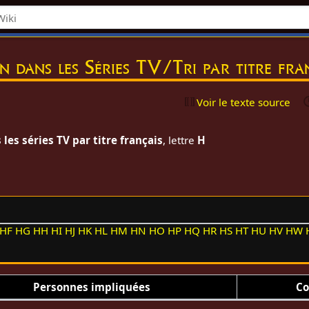
on dans les Séries TV/Tri par titre fr
Voir le texte source
les séries TV par titre français
, lettre
H
HF
HG
HH
HI
HJ
HK
HL
HM
HN
HO
HP
HQ
HR
HS
HT
HU
HV
HW
Personnes impliquées
Co