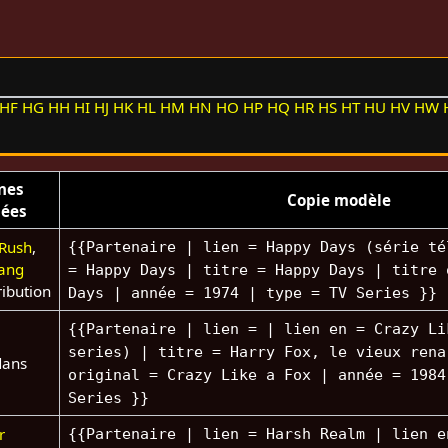
HF
HG
HH
HI
HJ
HK
HL
HM
HN
HO
HP
HQ
HR
HS
HT
HU
HV
HW
nes
Copie modèle
uées
 Rush
,
{{Partenaire | lien = Happy Days (série té
pang
= Happy Days | titre = Happy Days | titre 
ribution
Days | année = 1974 | type = TV Series }}
{{Partenaire | lien = | lien en = Crazy Li
series) | titre = Harry Fox, le vieux rena
ans
original = Crazy Like a Fox | année = 1984
Series }}
r
{{Partenaire | lien = Harsh Realm | lien e