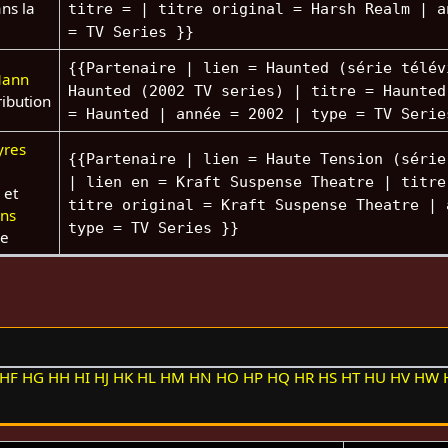
ns la
titre = | titre original = Harsh Realm | a
= TV Series }}
{{Partenaire | lien = Haunted (série télév
Mann
Haunted (2002 TV series) | titre = Haunted
ribution
= Haunted | année = 2002 | type = TV Serie
yres
{{Partenaire | lien = Haute Tension (série
| lien en = Kraft Suspense Theatre | titre
 et
titre original = Kraft Suspense Theatre | 
ens
type = TV Series }}
pe
HF
HG
HH
HI
HJ
HK
HL
HM
HN
HO
HP
HQ
HR
HS
HT
HU
HV
HW