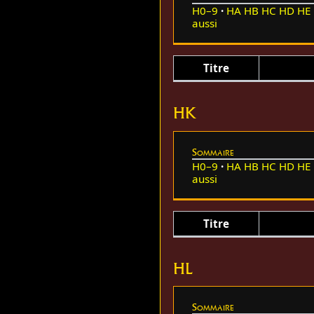
H0–9
HA
HB
HC
HD
HE
aussi
Titre
HK
Sommaire
H0–9
HA
HB
HC
HD
HE
aussi
Titre
HL
Sommaire