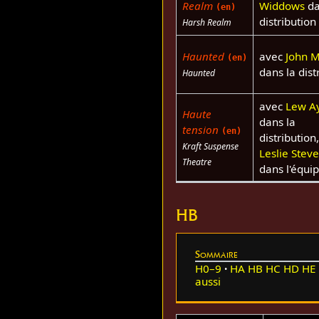
Realm
Widdows
da
(en)
distribution
Harsh Realm
Haunted
avec
John 
(en)
dans la dist
Haunted
avec
Lew A
Haute
dans la
tension
(en)
distribution,
Kraft Suspense
Leslie Stev
Theatre
dans l'équi
HB
Sommaire
H0–9
HA
HB
HC
HD
HE
aussi