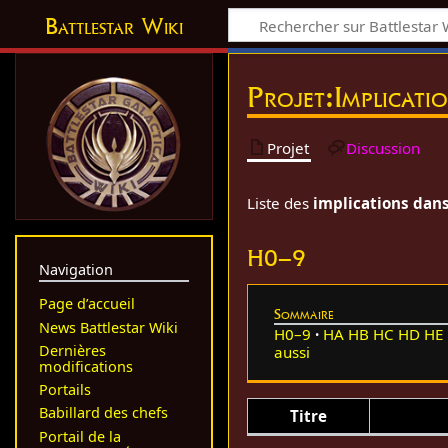
Battlestar Wiki
Projet
:
Implicati
Projet
Discussion
Liste des
implications dans 
H0–9
Navigation
Page d’accueil
Sommaire
News Battlestar Wiki
H0–9
HA
HB
HC
HD
HE
Dernières
aussi
modifications
Portails
Babillard des chefs
Titre
Portail de la