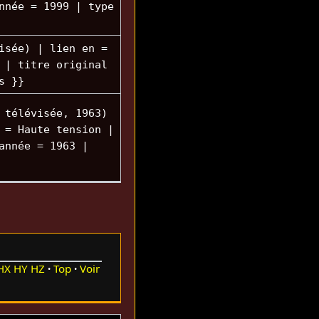
nnée = 1999 | type
isée) | lien en =
 | titre original
s }}
 télévisée, 1963)
 = Haute tension |
année = 1963 |
HX
HY
HZ
Top
Voir