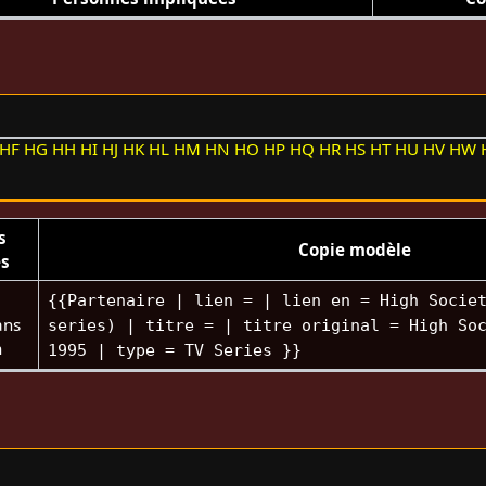
HF
HG
HH
HI
HJ
HK
HL
HM
HN
HO
HP
HQ
HR
HS
HT
HU
HV
HW
s
Copie modèle
es
{{Partenaire | lien = | lien en = High Socie
ns
series) | titre = | titre original = High So
n
1995 | type = TV Series }}