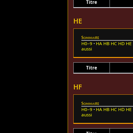
Titre
HE
Sommaire
H0–9
HA
HB
HC
HD
HE
aussi
Titre
HF
Sommaire
H0–9
HA
HB
HC
HD
HE
aussi