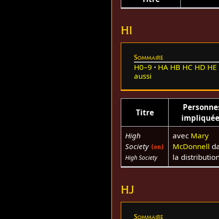
HI
Sommaire
H0–9
HA
HB
HC
HD
HE
aussi
Personne
Titre
impliqué
High
avec
Mary
Society
McDonnell
da
(en)
la distributio
High Society
HJ
Sommaire