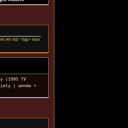
HX
HY
HZ
Top
Voir
ty (1995 TV
ciety | année =