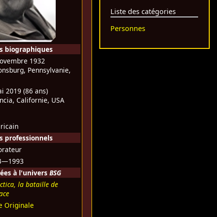
Liste des catégories
Personnes
s biographiques
novembre 1932
nsburg, Pennsylvanie,
ai 2019
(86 ans)
ncia, Californie, USA
ricain
 professionnels
orateur
3—1993
ées à l'univers
BSG
ctica, la bataille de
pace
e Originale