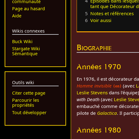
4
Épisodes dans lesquel
communauté
tant que Décorateur d
Page au hasard
5
Notes et références
Aide
6
Voir aussi
Wikis connexes
Buck Wiki
Biographie
Stargate Wiki
Sémantique
Années 1970
En 1976, il est décorateur da
Outils wiki
Homme invisible
(avec
L
(en)
Leslie Stevens
dans l'équipe)
Citer cette page
with Death
(avec
Leslie Stev
Parcourir les
propriétés
embauché comme décorate
Tout développer
pilote de
Galactica
. Il parti
Années 1980