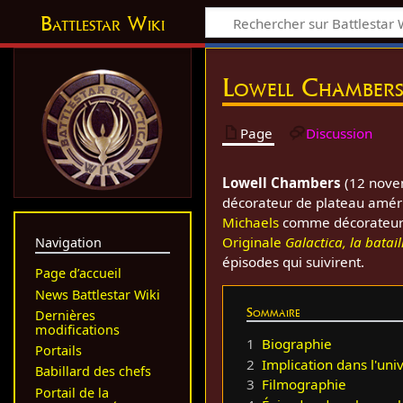
Battlestar Wiki
Lowell Chamber
Page
Discussion
Lowell Chambers
(12 nove
décorateur de plateau améric
Michaels
comme décorateur p
Originale
Galactica, la batail
Navigation
épisodes qui suivirent.
Page d’accueil
News Battlestar Wiki
Sommaire
Dernières
modifications
1
Biographie
Portails
2
Implication dans l'uni
Babillard des chefs
3
Filmographie
Portail de la