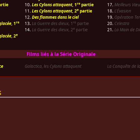
re
rtie
10.
Les Cylons attaquent
, 1
partie
17.
Meilleurs Vœu
e
11.
Les Cylons attaquent
, 2
partie
18.
L'Évasion
12.
Des flammes dans le ciel
19.
Opération Ter
re
re
glacée
, 1
13.
La Guerre des dieux
, 1
partie
20.
Celestra
e
14.
La Guerre des dieux
, 2
partie
21.
La Main de Di
e
glacée
, 2
Films liés à la Série Originale
ce
Galactica, les Cylons attaquent
La Conquête de la
s