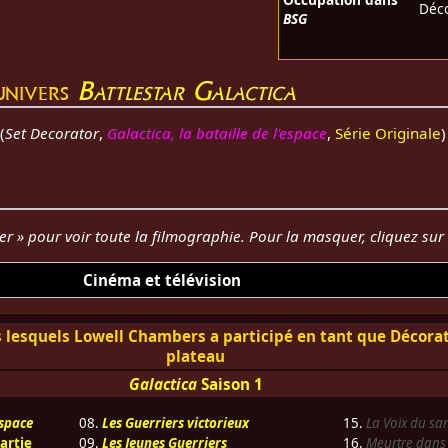
Déco
BSG
'univers
Battlestar Galactica
(
Set Decorator
,
Galactica, la bataille de l'espace
,
Série Originale
)
her » pour voir toute la filmographie. Pour la masquer, cliquez su
Cinéma et télévision
 lesquels Lowell Chambers a participé en tant que Décora
plateau
Galactica
Saison 1
espace
08.
Les Guerriers victorieux
15.
La Voix du sa
artie
09.
Les Jeunes Guerriers
16.
Meurtre dans 