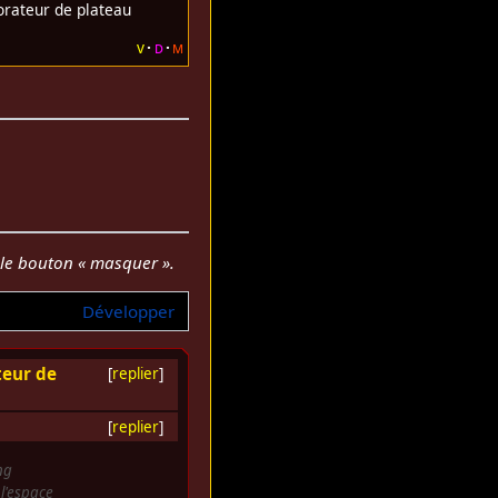
rateur de plateau
v
d
m
r le bouton « masquer ».
Développer
teur de
[
replier
]
[
replier
]
ng
l'espace