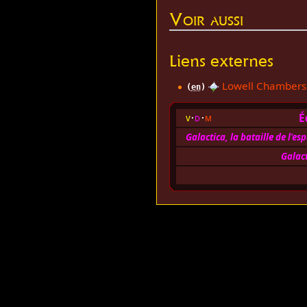
Voir aussi
Liens externes
Lowell Chambers
(
en
)
É
v
d
m
Galactica, la bataille de l'es
Galac