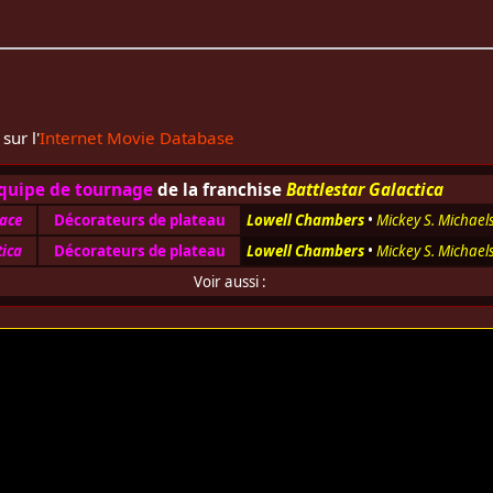
sur l'
Internet Movie Database
quipe de tournage
de la franchise
Battlestar Galactica
pace
Décorateurs de plateau
Lowell Chambers
•
Mickey S. Michael
tica
Décorateurs de plateau
Lowell Chambers
•
Mickey S. Michael
Voir aussi :