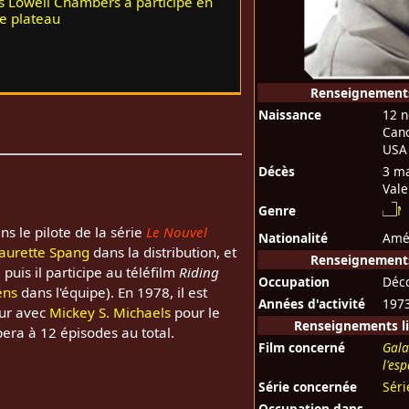
s Lowell Chambers a participé en
e plateau
Renseignement
Naissance
12 
Cano
USA
Décès
3 m
Vale
Genre
ns le pilote de la série
Le Nouvel
Nationalité
Amé
aurette Spang
dans la distribution, et
Renseignements
 puis il participe au téléfilm
Riding
Occupation
Déc
ens
dans l'équipe). En 1978, il est
Années d'activité
197
ur avec
Mickey S. Michaels
pour le
Renseignements li
cipera à 12 épisodes au total.
Film concerné
Gala
l'es
Série concernée
Séri
Occupation dans