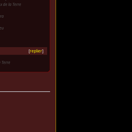
x de la Terre
ra
eu
[
replier
]
 Terre