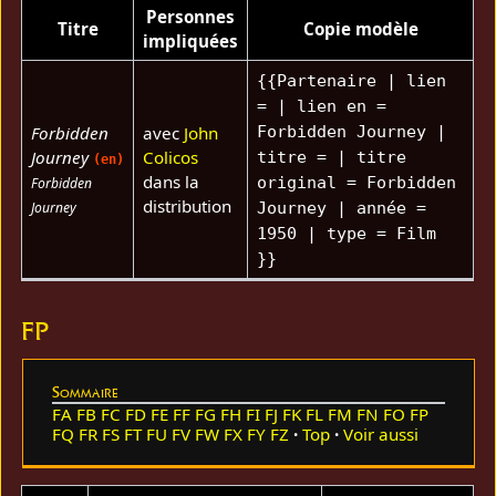
Personnes
Titre
Copie modèle
impliquées
{{Partenaire | lien
= | lien en =
Forbidden
avec
John
Forbidden Journey |
Journey
Colicos
titre = | titre
(en)
dans la
original = Forbidden
Forbidden
distribution
Journey
Journey | année =
1950 | type = Film
}}
FP
Sommaire
FA
FB
FC
FD
FE
FF
FG
FH
FI
FJ
FK
FL
FM
FN
FO
FP
FQ
FR
FS
FT
FU
FV
FW
FX
FY
FZ
Top
Voir aussi