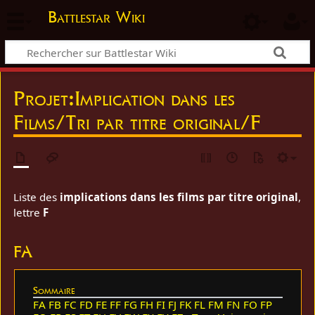
Battlestar Wiki
Projet
:
Implication dans les
Films/Tri par titre original/F
Liste des
implications dans les films par titre original
,
lettre
F
FA
Sommaire
FA
FB
FC
FD
FE
FF
FG
FH
FI
FJ
FK
FL
FM
FN
FO
FP