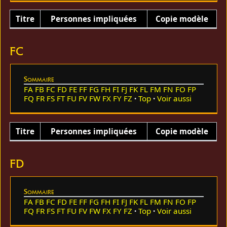
Titre
Personnes impliquées
Copie modèle
FC
Sommaire
FA
FB
FC
FD
FE
FF
FG
FH
FI
FJ
FK
FL
FM
FN
FO
FP
FQ
FR
FS
FT
FU
FV
FW
FX
FY
FZ
Top
Voir aussi
Titre
Personnes impliquées
Copie modèle
FD
Sommaire
FA
FB
FC
FD
FE
FF
FG
FH
FI
FJ
FK
FL
FM
FN
FO
FP
FQ
FR
FS
FT
FU
FV
FW
FX
FY
FZ
Top
Voir aussi