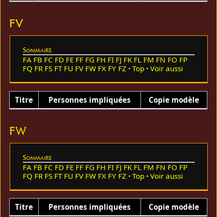
FV
Sommaire
FA
FB
FC
FD
FE
FF
FG
FH
FI
FJ
FK
FL
FM
FN
FO
FP
FQ
FR
FS
FT
FU
FV
FW
FX
FY
FZ
Top
Voir aussi
Titre
Personnes impliquées
Copie modèle
FW
Sommaire
FA
FB
FC
FD
FE
FF
FG
FH
FI
FJ
FK
FL
FM
FN
FO
FP
FQ
FR
FS
FT
FU
FV
FW
FX
FY
FZ
Top
Voir aussi
Titre
Personnes impliquées
Copie modèle