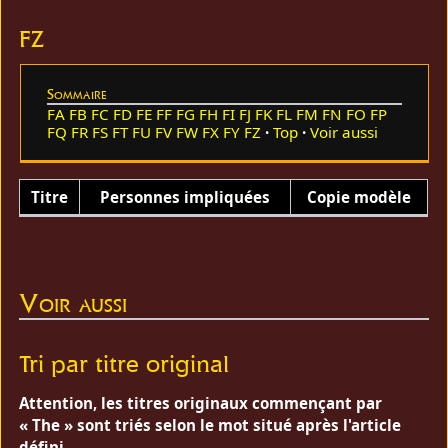
FZ
Sommaire
FA
FB
FC
FD
FE
FF
FG
FH
FI
FJ
FK
FL
FM
FN
FO
FP
FQ
FR
FS
FT
FU
FV
FW
FX
FY
FZ
Top
Voir aussi
Titre
Personnes impliquées
Copie modèle
Voir aussi
Tri par titre original
Attention, les titres originaux commençant par
« The » sont triés selon le mot situé après l'article
défini.