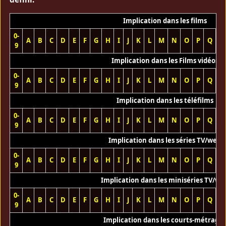
Implication dans les films
0-
A
B
C
D
E
F
G
H
I
J
K
L
M
N
O
P
Q
R
9
Implication dans les Films vidéos
0-
A
B
C
D
E
F
G
H
I
J
K
L
M
N
O
P
Q
R
9
Implication dans les téléfilms
0-
A
B
C
D
E
F
G
H
I
J
K
L
M
N
O
P
Q
R
9
Implication dans les séries TV/web
0-
A
B
C
D
E
F
G
H
I
J
K
L
M
N
O
P
Q
R
9
Implication dans les miniséries TV/we
0-
A
B
C
D
E
F
G
H
I
J
K
L
M
N
O
P
Q
R
9
Implication dans les courts-métrage