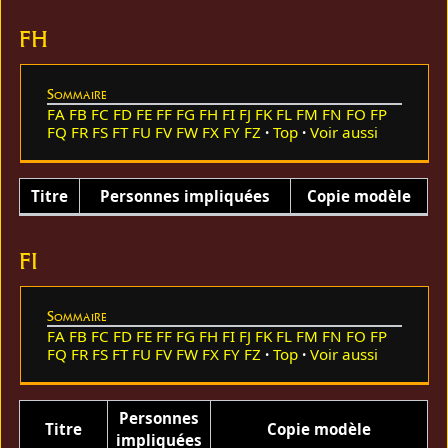
FH
Sommaire
FA
FB
FC
FD
FE
FF
FG
FH
FI
FJ
FK
FL
FM
FN
FO
FP
FQ
FR
FS
FT
FU
FV
FW
FX
FY
FZ
Top
Voir aussi
Titre
Personnes impliquées
Copie modèle
FI
Sommaire
FA
FB
FC
FD
FE
FF
FG
FH
FI
FJ
FK
FL
FM
FN
FO
FP
FQ
FR
FS
FT
FU
FV
FW
FX
FY
FZ
Top
Voir aussi
Personnes
Titre
Copie modèle
impliquées