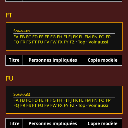
FT
Sommaire
FA
FB
FC
FD
FE
FF
FG
FH
FI
FJ
FK
FL
FM
FN
FO
FP
FQ
FR
FS
FT
FU
FV
FW
FX
FY
FZ
Top
Voir aussi
Titre
Personnes impliquées
Copie modèle
FU
Sommaire
FA
FB
FC
FD
FE
FF
FG
FH
FI
FJ
FK
FL
FM
FN
FO
FP
FQ
FR
FS
FT
FU
FV
FW
FX
FY
FZ
Top
Voir aussi
Titre
Personnes impliquées
Copie modèle