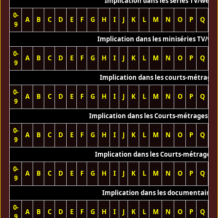
Implication dans les séries TV/web
0-
A
B
C
D
E
F
G
H
I
J
K
L
M
N
O
P
Q
R
9
Implication dans les miniséries TV/we
0-
A
B
C
D
E
F
G
H
I
J
K
L
M
N
O
P
Q
R
9
Implication dans les courts-métrage
0-
A
B
C
D
E
F
G
H
I
J
K
L
M
N
O
P
Q
R
9
Implication dans les Courts-métrages vi
0-
A
B
C
D
E
F
G
H
I
J
K
L
M
N
O
P
Q
R
9
Implication dans les Courts-métrages 
0-
A
B
C
D
E
F
G
H
I
J
K
L
M
N
O
P
Q
R
9
Implication dans les documentaires
0-
A
B
C
D
E
F
G
H
I
J
K
L
M
N
O
P
Q
R
9