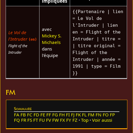
impliquées
{{Partenaire | lien
= Le Vol de
l'Intruder | lien
avec
Le Vol de
en = Flight of the
Mickey S.
l'Intruder
Intruder | titre =
(en)
Michaels
| titre original =
Flight of the
dans
Intruder
Flight of the
l'équipe
Intruder | année =
1991 | type = Film
}}
FM
Sommaire
FA
FB
FC
FD
FE
FF
FG
FH
FI
FJ
FK
FL
FM
FN
FO
FP
FQ
FR
FS
FT
FU
FV
FW
FX
FY
FZ
Top
Voir aussi