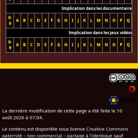
Implication dans les documentaires T
0-
A
B
C
D
E
F
G
H
I
J
K
L
M
N
O
P
Q
R
9
Implication dans les jeux vidéos
0-
A
B
C
D
E
F
G
H
I
J
K
L
M
N
O
P
Q
R
9
La dernière modification de cette page a été faite le 10
août 2026 à 07:04.
Le contenu est disponible sous licence
Creative Commons
paternité – non commercial – partage à l’identique
sauf