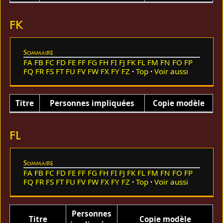
FK
Sommaire
FA
FB
FC
FD
FE
FF
FG
FH
FI
FJ
FK
FL
FM
FN
FO
FP
FQ
FR
FS
FT
FU
FV
FW
FX
FY
FZ
Top
Voir aussi
Titre
Personnes impliquées
Copie modèle
FL
Sommaire
FA
FB
FC
FD
FE
FF
FG
FH
FI
FJ
FK
FL
FM
FN
FO
FP
FQ
FR
FS
FT
FU
FV
FW
FX
FY
FZ
Top
Voir aussi
Personnes
Titre
Copie modèle