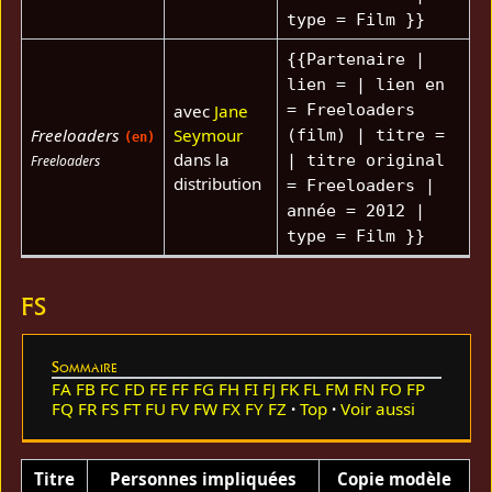
type = Film }}
{{Partenaire |
lien = | lien en
avec
Jane
= Freeloaders
Freeloaders
Seymour
(film) | titre =
(en)
dans la
| titre original
Freeloaders
distribution
= Freeloaders |
année = 2012 |
type = Film }}
FS
Sommaire
FA
FB
FC
FD
FE
FF
FG
FH
FI
FJ
FK
FL
FM
FN
FO
FP
FQ
FR
FS
FT
FU
FV
FW
FX
FY
FZ
Top
Voir aussi
Titre
Personnes impliquées
Copie modèle