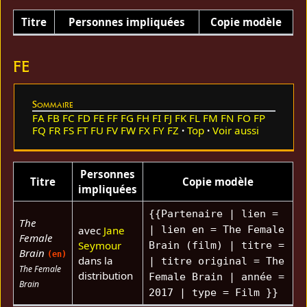
Titre
Personnes impliquées
Copie modèle
FE
Sommaire
FA
FB
FC
FD
FE
FF
FG
FH
FI
FJ
FK
FL
FM
FN
FO
FP
FQ
FR
FS
FT
FU
FV
FW
FX
FY
FZ
Top
Voir aussi
Personnes
Titre
Copie modèle
impliquées
{{Partenaire | lien =
The
avec
Jane
| lien en = The Female
Female
Seymour
Brain (film) | titre =
Brain
(en)
dans la
| titre original = The
The Female
distribution
Female Brain | année =
Brain
2017 | type = Film }}