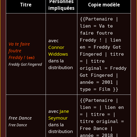
Personnes
Titre
Copie modèle
impliquées
{{Partenaire |
lien = Va te
faire foutre
avec
Freddy ! | lien
Va te faire
Connor
en = Freddy Got
foutre
Widdows
Fingered | titre
Freddy !
(en)
dans la
= | titre
Freddy Got Fingered
distribution
original = Freddy
Got Fingered |
année = 2001 |
type = Film }}
{{Partenaire |
lien = | lien en
avec
Jane
= | titre = |
Free Dance
Seymour
titre original =
dans la
Free Dance
Free Dance |
distribution
année = 2018 |