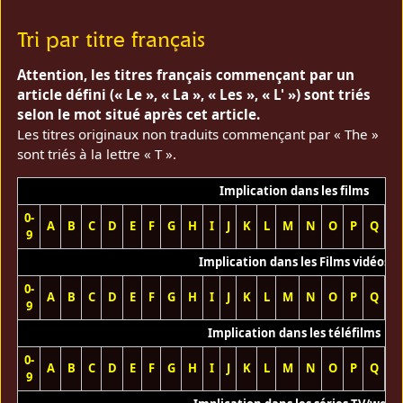
Tri par titre français
Attention, les titres français commençant par un
article défini (« Le », « La », « Les », « L' ») sont triés
selon le mot situé après cet article.
Les titres originaux non traduits commençant par « The »
sont triés à la lettre « T ».
Implication dans les films
0-
A
B
C
D
E
F
G
H
I
J
K
L
M
N
O
P
Q
R
9
Implication dans les Films vidéos
0-
A
B
C
D
E
F
G
H
I
J
K
L
M
N
O
P
Q
R
9
Implication dans les téléfilms
0-
A
B
C
D
E
F
G
H
I
J
K
L
M
N
O
P
Q
R
9