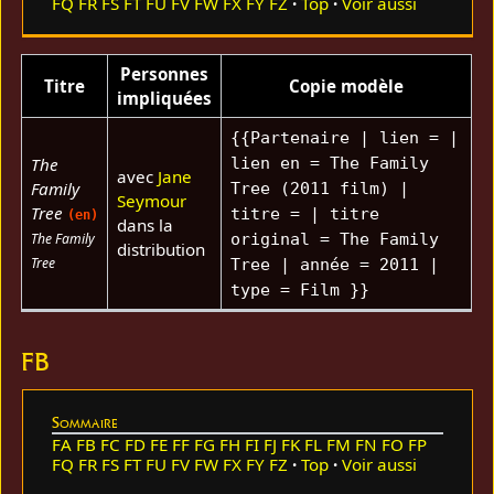
FQ
FR
FS
FT
FU
FV
FW
FX
FY
FZ
Top
Voir aussi
Personnes
Titre
Copie modèle
impliquées
{{Partenaire | lien = |
The
lien en = The Family
avec
Jane
Family
Tree (2011 film) |
Seymour
Tree
titre = | titre
(en)
dans la
The Family
original = The Family
distribution
Tree
Tree | année = 2011 |
type = Film }}
FB
Sommaire
FA
FB
FC
FD
FE
FF
FG
FH
FI
FJ
FK
FL
FM
FN
FO
FP
FQ
FR
FS
FT
FU
FV
FW
FX
FY
FZ
Top
Voir aussi