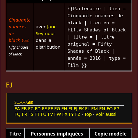
{{Partenaire | lien =
Cinquante nuances de
Cinquante
black | lien en =
nuances
avec
Jane
Fifty Shades of Black
de
Seymour
| titre = | titre
black
dans la
(en)
original = Fifty
distribution
Fifty Shades
Shades of Black |
of Black
année = 2016 | type =
Film }}
FJ
Sommaire
FA
FB
FC
FD
FE
FF
FG
FH
FI
FJ
FK
FL
FM
FN
FO
FP
FQ
FR
FS
FT
FU
FV
FW
FX
FY
FZ
Top
Voir aussi
Titre
Personnes impliquées
Copie modèle