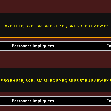
BF
BG
BH
BI
BJ
BK
BL
BM
BN
BO
BP
BQ
BR
BS
BT
BU
BV
BW
BX
Personnes impliquées
Co
BF
BG
BH
BI
BJ
BK
BL
BM
BN
BO
BP
BQ
BR
BS
BT
BU
BV
BW
BX
Personnes impliquées
Co