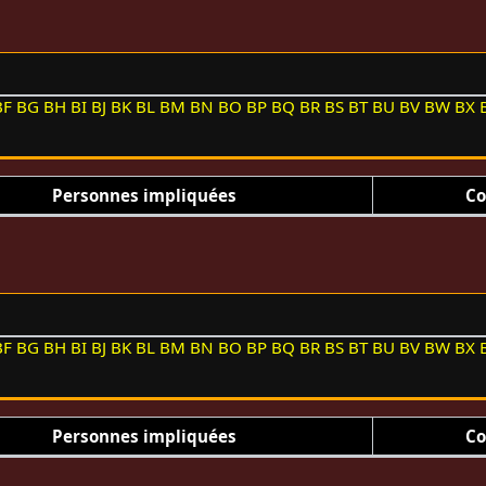
BF
BG
BH
BI
BJ
BK
BL
BM
BN
BO
BP
BQ
BR
BS
BT
BU
BV
BW
BX
Personnes impliquées
Co
BF
BG
BH
BI
BJ
BK
BL
BM
BN
BO
BP
BQ
BR
BS
BT
BU
BV
BW
BX
Personnes impliquées
Co