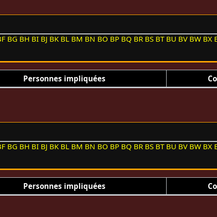
BF
BG
BH
BI
BJ
BK
BL
BM
BN
BO
BP
BQ
BR
BS
BT
BU
BV
BW
BX
Personnes impliquées
Co
BF
BG
BH
BI
BJ
BK
BL
BM
BN
BO
BP
BQ
BR
BS
BT
BU
BV
BW
BX
Personnes impliquées
Co