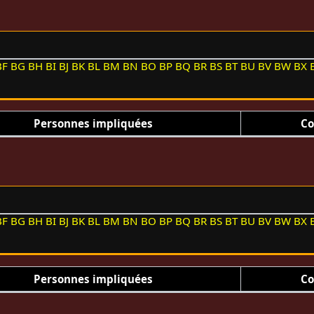
BF
BG
BH
BI
BJ
BK
BL
BM
BN
BO
BP
BQ
BR
BS
BT
BU
BV
BW
BX
Personnes impliquées
Co
BF
BG
BH
BI
BJ
BK
BL
BM
BN
BO
BP
BQ
BR
BS
BT
BU
BV
BW
BX
Personnes impliquées
Co