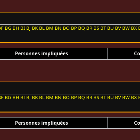
BF
BG
BH
BI
BJ
BK
BL
BM
BN
BO
BP
BQ
BR
BS
BT
BU
BV
BW
BX
Personnes impliquées
Co
BF
BG
BH
BI
BJ
BK
BL
BM
BN
BO
BP
BQ
BR
BS
BT
BU
BV
BW
BX
Personnes impliquées
Co