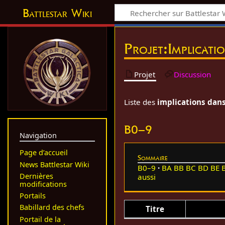
Battlestar Wiki
Projet
:
Implicati
Projet
Discussion
Liste des
implications dans 
B0–9
Navigation
Page d’accueil
Sommaire
News Battlestar Wiki
B0–9
BA
BB
BC
BD
BE
Dernières
aussi
modifications
Portails
Babillard des chefs
Titre
Portail de la