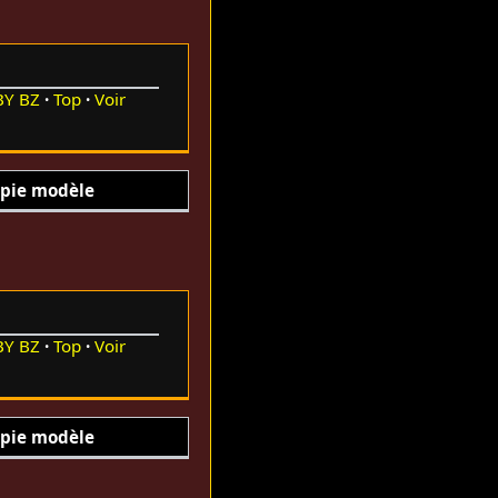
BY
BZ
Top
Voir
pie modèle
BY
BZ
Top
Voir
pie modèle