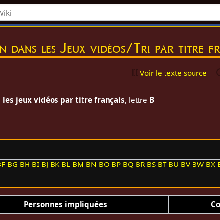
on dans les Jeux vidéos/Tri par titre f
Voir le texte source
les jeux vidéos par titre français
, lettre
B
BF
BG
BH
BI
BJ
BK
BL
BM
BN
BO
BP
BQ
BR
BS
BT
BU
BV
BW
BX
Personnes impliquées
Co