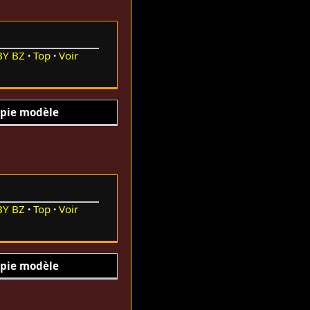
BY
BZ
Top
Voir
pie modèle
BY
BZ
Top
Voir
pie modèle