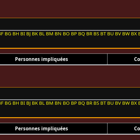
BF
BG
BH
BI
BJ
BK
BL
BM
BN
BO
BP
BQ
BR
BS
BT
BU
BV
BW
BX
Personnes impliquées
Co
BF
BG
BH
BI
BJ
BK
BL
BM
BN
BO
BP
BQ
BR
BS
BT
BU
BV
BW
BX
Personnes impliquées
Co