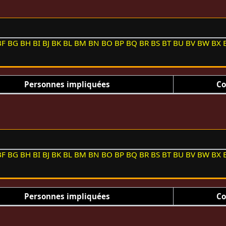
BF
BG
BH
BI
BJ
BK
BL
BM
BN
BO
BP
BQ
BR
BS
BT
BU
BV
BW
BX
Personnes impliquées
Co
BF
BG
BH
BI
BJ
BK
BL
BM
BN
BO
BP
BQ
BR
BS
BT
BU
BV
BW
BX
Personnes impliquées
Co