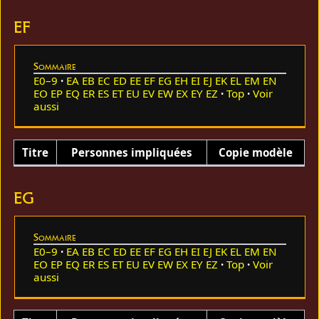
EF
Sommaire
E0–9
EA
EB
EC
ED
EE
EF
EG
EH
EI
EJ
EK
EL
EM
EN
EO
EP
EQ
ER
ES
ET
EU
EV
EW
EX
EY
EZ
Top
Voir
aussi
Titre
Personnes impliquées
Copie modèle
EG
Sommaire
E0–9
EA
EB
EC
ED
EE
EF
EG
EH
EI
EJ
EK
EL
EM
EN
EO
EP
EQ
ER
ES
ET
EU
EV
EW
EX
EY
EZ
Top
Voir
aussi