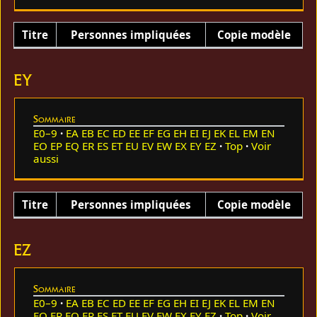
Titre
Personnes impliquées
Copie modèle
EY
Sommaire
E0–9
EA
EB
EC
ED
EE
EF
EG
EH
EI
EJ
EK
EL
EM
EN
EO
EP
EQ
ER
ES
ET
EU
EV
EW
EX
EY
EZ
Top
Voir
aussi
Titre
Personnes impliquées
Copie modèle
EZ
Sommaire
E0–9
EA
EB
EC
ED
EE
EF
EG
EH
EI
EJ
EK
EL
EM
EN
EO
EP
EQ
ER
ES
ET
EU
EV
EW
EX
EY
EZ
Top
Voir