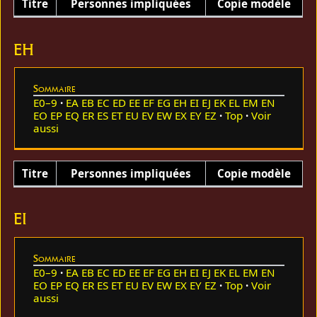
Titre
Personnes impliquées
Copie modèle
EH
Sommaire
E0–9
EA
EB
EC
ED
EE
EF
EG
EH
EI
EJ
EK
EL
EM
EN
EO
EP
EQ
ER
ES
ET
EU
EV
EW
EX
EY
EZ
Top
Voir
aussi
Titre
Personnes impliquées
Copie modèle
EI
Sommaire
E0–9
EA
EB
EC
ED
EE
EF
EG
EH
EI
EJ
EK
EL
EM
EN
EO
EP
EQ
ER
ES
ET
EU
EV
EW
EX
EY
EZ
Top
Voir
aussi