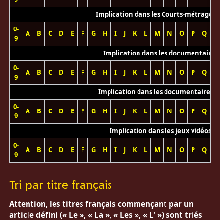
Implication dans les Courts-métrages 
0-
A
B
C
D
E
F
G
H
I
J
K
L
M
N
O
P
Q
R
9
Implication dans les documentaires
0-
A
B
C
D
E
F
G
H
I
J
K
L
M
N
O
P
Q
R
9
Implication dans les documentaires T
0-
A
B
C
D
E
F
G
H
I
J
K
L
M
N
O
P
Q
R
9
Implication dans les jeux vidéos
0-
A
B
C
D
E
F
G
H
I
J
K
L
M
N
O
P
Q
R
9
Tri par titre français
Attention, les titres français commençant par un
article défini (« Le », « La », « Les », « L' ») sont triés