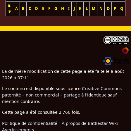
0-
A
B
C
D
E
F
G
H
I
J
K
L
M
N
O
P
Q
R
9
La dernière modification de cette page a été faite le 8 août
2026 à 07:11.
Le contenu est disponible sous licence
Creative Commons
paternité – non commercial – partage à l’identique
sauf
mention contraire.
Cette page a été consultée 2 766 fois.
Politique de confidentialité
À propos de Battlestar Wiki
Avertissements