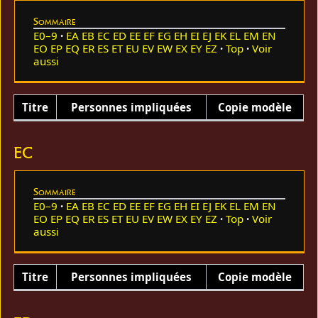
Sommaire
E0–9
EA
EB
EC
ED
EE
EF
EG
EH
EI
EJ
EK
EL
EM
EN
EO
EP
EQ
ER
ES
ET
EU
EV
EW
EX
EY
EZ
Top
Voir
aussi
Titre
Personnes impliquées
Copie modèle
EC
Sommaire
E0–9
EA
EB
EC
ED
EE
EF
EG
EH
EI
EJ
EK
EL
EM
EN
EO
EP
EQ
ER
ES
ET
EU
EV
EW
EX
EY
EZ
Top
Voir
aussi
Titre
Personnes impliquées
Copie modèle