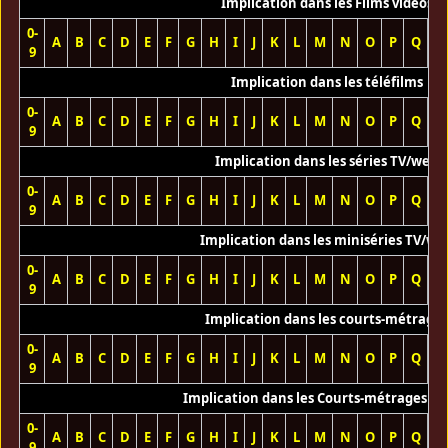
Implication dans les Films vidéos
0-
A
B
C
D
E
F
G
H
I
J
K
L
M
N
O
P
Q
R
9
Implication dans les téléfilms
0-
A
B
C
D
E
F
G
H
I
J
K
L
M
N
O
P
Q
R
9
Implication dans les séries TV/web
0-
A
B
C
D
E
F
G
H
I
J
K
L
M
N
O
P
Q
R
9
Implication dans les miniséries TV/we
0-
A
B
C
D
E
F
G
H
I
J
K
L
M
N
O
P
Q
R
9
Implication dans les courts-métrage
0-
A
B
C
D
E
F
G
H
I
J
K
L
M
N
O
P
Q
R
9
Implication dans les Courts-métrages vi
0-
A
B
C
D
E
F
G
H
I
J
K
L
M
N
O
P
Q
R
9