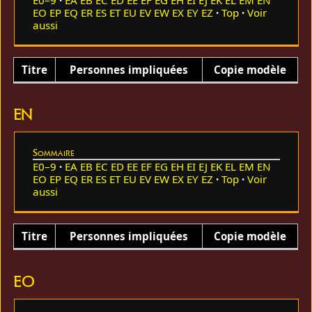
EO
EP
EQ
ER
ES
ET
EU
EV
EW
EX
EY
EZ
Top
Voir
aussi
Titre
Personnes impliquées
Copie modèle
EN
Sommaire
E0–9
EA
EB
EC
ED
EE
EF
EG
EH
EI
EJ
EK
EL
EM
EN
EO
EP
EQ
ER
ES
ET
EU
EV
EW
EX
EY
EZ
Top
Voir
aussi
Titre
Personnes impliquées
Copie modèle
EO