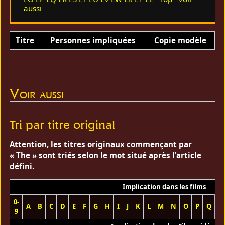
aussi
Titre
Personnes impliquées
Copie modèle
Voir aussi
Tri par titre original
Attention, les titres originaux commençant par
« The » sont triés selon le mot situé après l'article
défini.
Implication dans les films
0-
A
B
C
D
E
F
G
H
I
J
K
L
M
N
O
P
Q
R
9