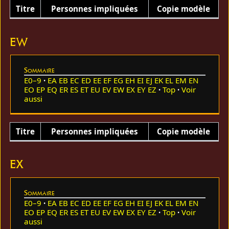
Titre
Personnes impliquées
Copie modèle
EW
Sommaire
E0–9
EA
EB
EC
ED
EE
EF
EG
EH
EI
EJ
EK
EL
EM
EN
EO
EP
EQ
ER
ES
ET
EU
EV
EW
EX
EY
EZ
Top
Voir
aussi
Titre
Personnes impliquées
Copie modèle
EX
Sommaire
E0–9
EA
EB
EC
ED
EE
EF
EG
EH
EI
EJ
EK
EL
EM
EN
EO
EP
EQ
ER
ES
ET
EU
EV
EW
EX
EY
EZ
Top
Voir
aussi