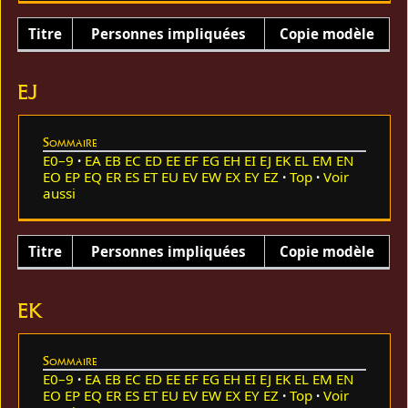
Titre
Personnes impliquées
Copie modèle
EJ
Sommaire
E0–9
EA
EB
EC
ED
EE
EF
EG
EH
EI
EJ
EK
EL
EM
EN
EO
EP
EQ
ER
ES
ET
EU
EV
EW
EX
EY
EZ
Top
Voir
aussi
Titre
Personnes impliquées
Copie modèle
EK
Sommaire
E0–9
EA
EB
EC
ED
EE
EF
EG
EH
EI
EJ
EK
EL
EM
EN
EO
EP
EQ
ER
ES
ET
EU
EV
EW
EX
EY
EZ
Top
Voir