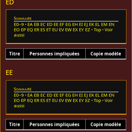
ED
Sommaire
E0–9
EA
EB
EC
ED
EE
EF
EG
EH
EI
EJ
EK
EL
EM
EN
EO
EP
EQ
ER
ES
ET
EU
EV
EW
EX
EY
EZ
Top
Voir
aussi
Titre
Personnes impliquées
Copie modèle
EE
Sommaire
E0–9
EA
EB
EC
ED
EE
EF
EG
EH
EI
EJ
EK
EL
EM
EN
EO
EP
EQ
ER
ES
ET
EU
EV
EW
EX
EY
EZ
Top
Voir
aussi
Titre
Personnes impliquées
Copie modèle