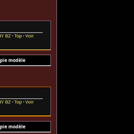
BY
BZ
Top
Voir
pie modèle
BY
BZ
Top
Voir
pie modèle