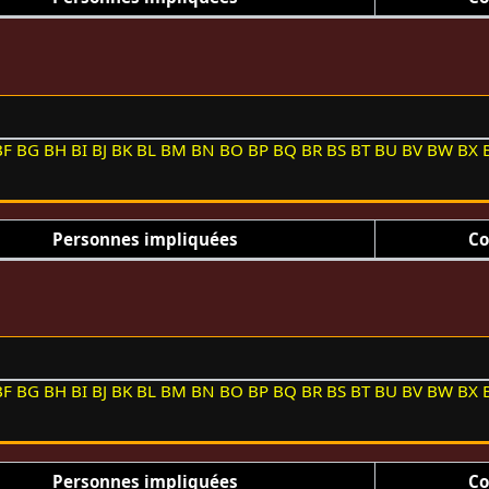
BF
BG
BH
BI
BJ
BK
BL
BM
BN
BO
BP
BQ
BR
BS
BT
BU
BV
BW
BX
Personnes impliquées
Co
BF
BG
BH
BI
BJ
BK
BL
BM
BN
BO
BP
BQ
BR
BS
BT
BU
BV
BW
BX
Personnes impliquées
Co