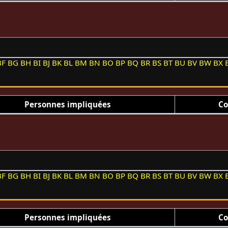
BF
BG
BH
BI
BJ
BK
BL
BM
BN
BO
BP
BQ
BR
BS
BT
BU
BV
BW
BX
Personnes impliquées
Co
BF
BG
BH
BI
BJ
BK
BL
BM
BN
BO
BP
BQ
BR
BS
BT
BU
BV
BW
BX
Personnes impliquées
Co