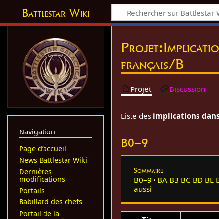
Battlestar Wiki
Projet
:
Implicati
français/B
Projet
Discussion
Liste des
implications dans
Navigation
B0–9
Page d’accueil
News Battlestar Wiki
Sommaire
Dernières
modifications
B0–9
BA
BB
BC
BD
BE
aussi
Portails
Babillard des chefs
Portail de la