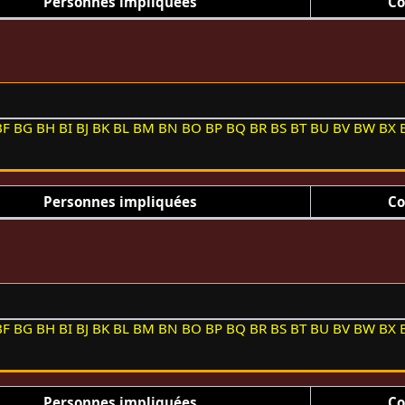
Personnes impliquées
Co
BF
BG
BH
BI
BJ
BK
BL
BM
BN
BO
BP
BQ
BR
BS
BT
BU
BV
BW
BX
Personnes impliquées
Co
BF
BG
BH
BI
BJ
BK
BL
BM
BN
BO
BP
BQ
BR
BS
BT
BU
BV
BW
BX
Personnes impliquées
Co