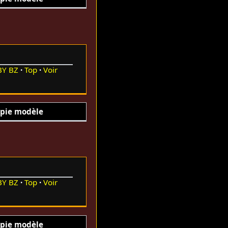
BY
BZ
Top
Voir
pie modèle
BY
BZ
Top
Voir
pie modèle