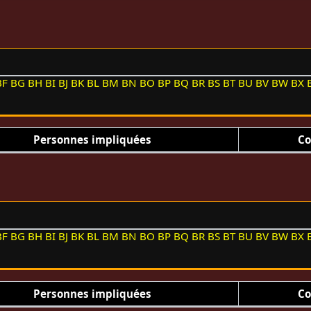
BF
BG
BH
BI
BJ
BK
BL
BM
BN
BO
BP
BQ
BR
BS
BT
BU
BV
BW
BX
Personnes impliquées
Co
BF
BG
BH
BI
BJ
BK
BL
BM
BN
BO
BP
BQ
BR
BS
BT
BU
BV
BW
BX
Personnes impliquées
Co