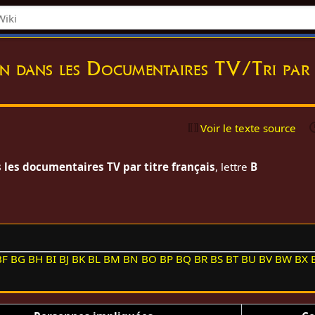
on dans les Documentaires TV/Tri par 
Voir le texte source
 les documentaires TV par titre français
, lettre
B
BF
BG
BH
BI
BJ
BK
BL
BM
BN
BO
BP
BQ
BR
BS
BT
BU
BV
BW
BX