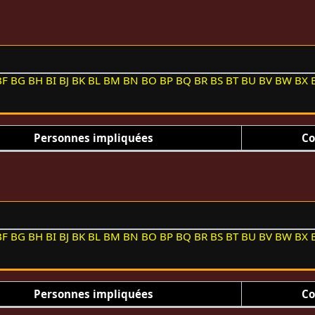
BF
BG
BH
BI
BJ
BK
BL
BM
BN
BO
BP
BQ
BR
BS
BT
BU
BV
BW
BX
Personnes impliquées
Co
BF
BG
BH
BI
BJ
BK
BL
BM
BN
BO
BP
BQ
BR
BS
BT
BU
BV
BW
BX
Personnes impliquées
Co