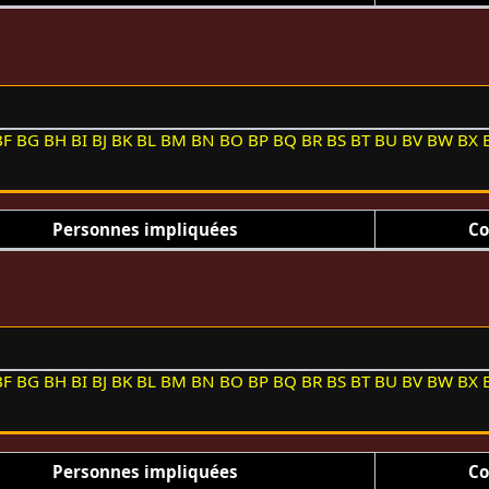
BF
BG
BH
BI
BJ
BK
BL
BM
BN
BO
BP
BQ
BR
BS
BT
BU
BV
BW
BX
Personnes impliquées
Co
BF
BG
BH
BI
BJ
BK
BL
BM
BN
BO
BP
BQ
BR
BS
BT
BU
BV
BW
BX
Personnes impliquées
Co