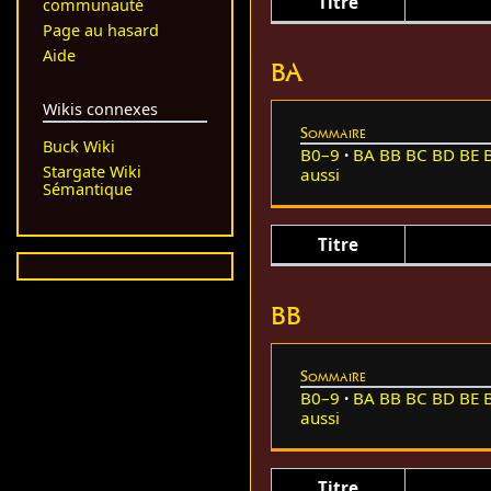
Titre
communauté
Page au hasard
Aide
BA
Wikis connexes
Sommaire
Buck Wiki
B0–9
BA
BB
BC
BD
BE
Stargate Wiki
aussi
Sémantique
Titre
BB
Sommaire
B0–9
BA
BB
BC
BD
BE
aussi
Titre