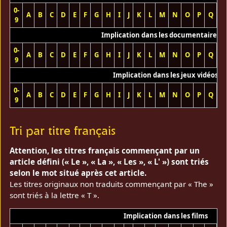
0-
A
B
C
D
E
F
G
H
I
J
K
L
M
N
O
P
Q
R
9
Implication dans les documentaires T
0-
A
B
C
D
E
F
G
H
I
J
K
L
M
N
O
P
Q
R
9
Implication dans les jeux vidéos
0-
A
B
C
D
E
F
G
H
I
J
K
L
M
N
O
P
Q
R
9
Tri par titre français
Attention, les titres français commençant par un
article défini (« Le », « La », « Les », « L' ») sont triés
selon le mot situé après cet article.
Les titres originaux non traduits commençant par « The »
sont triés à la lettre « T ».
Implication dans les films