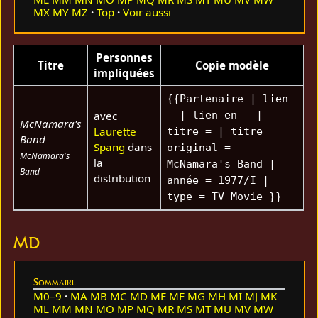
MX
MY
MZ
Top
Voir aussi
Personnes
Titre
Copie modèle
impliquées
{{Partenaire | lien
avec
= | lien en = |
McNamara's
Laurette
titre = | titre
Band
Spang
dans
original =
McNamara's
la
McNamara's Band |
Band
distribution
année = 1977/I |
type = TV Movie }}
MD
Sommaire
M0–9
MA
MB
MC
MD
ME
MF
MG
MH
MI
MJ
MK
ML
MM
MN
MO
MP
MQ
MR
MS
MT
MU
MV
MW