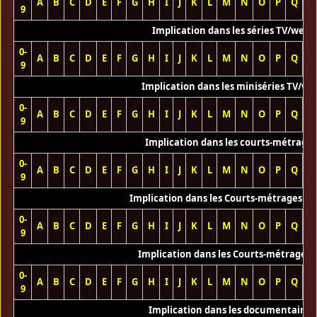
A
B
C
D
E
F
G
H
I
J
K
L
M
N
O
P
Q
R
9
Implication dans les séries TV/web
0-
A
B
C
D
E
F
G
H
I
J
K
L
M
N
O
P
Q
R
9
Implication dans les miniséries TV/we
0-
A
B
C
D
E
F
G
H
I
J
K
L
M
N
O
P
Q
R
9
Implication dans les courts-métrage
0-
A
B
C
D
E
F
G
H
I
J
K
L
M
N
O
P
Q
R
9
Implication dans les Courts-métrages vi
0-
A
B
C
D
E
F
G
H
I
J
K
L
M
N
O
P
Q
R
9
Implication dans les Courts-métrages 
0-
A
B
C
D
E
F
G
H
I
J
K
L
M
N
O
P
Q
R
9
Implication dans les documentaires