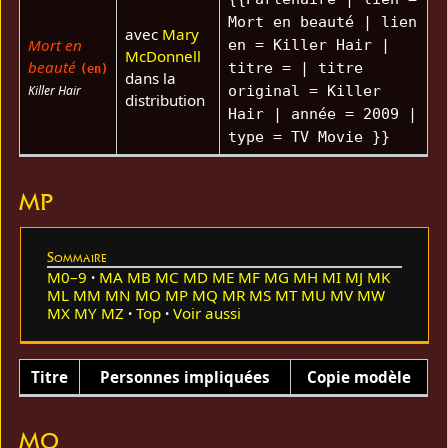
Mort en beauté | lien
avec
Mary
Mort en
en = Killer Hair |
McDonnell
beauté
titre = | titre
(en)
dans la
Killer Hair
original = Killer
distribution
Hair | année = 2009 |
type = TV Movie }}
MP
Sommaire
M0–9
MA
MB
MC
MD
ME
MF
MG
MH
MI
MJ
MK
ML
MM
MN
MO
MP
MQ
MR
MS
MT
MU
MV
MW
MX
MY
MZ
Top
Voir aussi
Titre
Personnes impliquées
Copie modèle
MQ