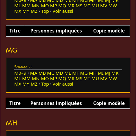
M0–9
MA
MB
MC
MD
ME
MF
MG
MH
MI
MJ
MK
ML
MM
MN
MO
MP
MQ
MR
MS
MT
MU
MV
MW
MX
MY
MZ
Top
Voir aussi
Titre
Personnes impliquées
Copie modèle
MG
Sommaire
M0–9
MA
MB
MC
MD
ME
MF
MG
MH
MI
MJ
MK
ML
MM
MN
MO
MP
MQ
MR
MS
MT
MU
MV
MW
MX
MY
MZ
Top
Voir aussi
Titre
Personnes impliquées
Copie modèle
MH