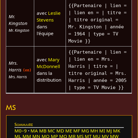
{{Partenaire | lien =
avec
Leslie
| lien en = | titre =
Mr.
Stevens
| titre original =
Kingston
dans
Mr. Kingston | année
Mr. Kingston
l'équipe
= 1964 | type = TV
Movie }}
{{Partenaire | lien =
avec
Mary
| lien en = Mrs.
Mrs.
McDonnell
Harris | titre = |
Harris
(en)
dans la
titre original = Mrs.
Mrs. Harris
distribution
Harris | année = 2005
| type = TV Movie }}
MS
Sommaire
M0–9
MA
MB
MC
MD
ME
MF
MG
MH
MI
MJ
MK
ML
MM
MN
MO
MP
MQ
MR
MS
MT
MU
MV
MW