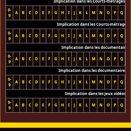
Implication dans les Courts-métrages vi
0-
A
B
C
D
E
F
G
H
I
J
K
L
M
N
O
P
Q
R
9
Implication dans les Courts-métrages 
0-
A
B
C
D
E
F
G
H
I
J
K
L
M
N
O
P
Q
R
9
Implication dans les documentaires
0-
A
B
C
D
E
F
G
H
I
J
K
L
M
N
O
P
Q
R
9
Implication dans les documentaires T
0-
A
B
C
D
E
F
G
H
I
J
K
L
M
N
O
P
Q
R
9
Implication dans les jeux vidéos
0-
A
B
C
D
E
F
G
H
I
J
K
L
M
N
O
P
Q
R
9