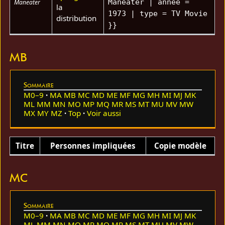
Maneater | année =
Maneater
la
1973 | type = TV Movie
distribution
}}
MB
Sommaire
M0–9
MA
MB
MC
MD
ME
MF
MG
MH
MI
MJ
MK
ML
MM
MN
MO
MP
MQ
MR
MS
MT
MU
MV
MW
MX
MY
MZ
Top
Voir aussi
Titre
Personnes impliquées
Copie modèle
MC
Sommaire
M0–9
MA
MB
MC
MD
ME
MF
MG
MH
MI
MJ
MK
ML
MM
MN
MO
MP
MQ
MR
MS
MT
MU
MV
MW