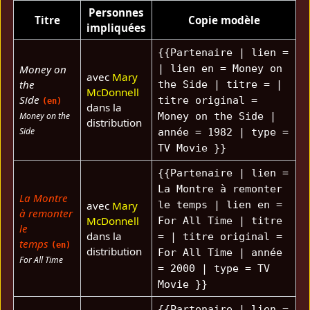
Personnes
Titre
Copie modèle
impliquées
{{Partenaire | lien =
Money on
| lien en = Money on
avec
Mary
the
the Side | titre = |
McDonnell
Side
titre original =
(en)
dans la
Money on the
Money on the Side |
distribution
Side
année = 1982 | type =
TV Movie }}
{{Partenaire | lien =
La Montre à remonter
La Montre
avec
Mary
le temps | lien en =
à remonter
McDonnell
For All Time | titre
le
dans la
= | titre original =
temps
(en)
distribution
For All Time | année
For All Time
= 2000 | type = TV
Movie }}
{{Partenaire | lien =