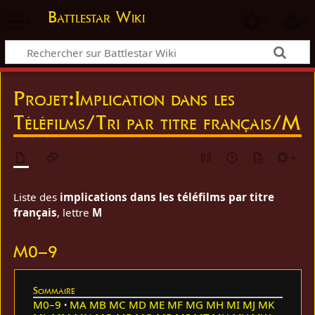
Battlestar Wiki
Projet
:
Implication dans les
Téléfilms/Tri par titre français/M
Liste des
implications dans les téléfilms par titre
français
, lettre
M
M0–9
Sommaire
M0–9
MA
MB
MC
MD
ME
MF
MG
MH
MI
MJ
MK