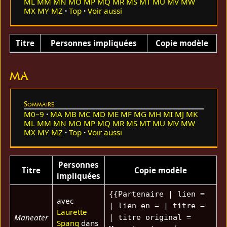
ML
MM
MN
MO
MP
MQ
MR
MS
MT
MU
MV
MW
MX
MY
MZ
Top
Voir aussi
Titre
Personnes impliquées
Copie modèle
MA
Sommaire
M0–9
MA
MB
MC
MD
ME
MF
MG
MH
MI
MJ
MK
ML
MM
MN
MO
MP
MQ
MR
MS
MT
MU
MV
MW
MX
MY
MZ
Top
Voir aussi
Personnes
Titre
Copie modèle
impliquées
{{Partenaire | lien =
avec
| lien en = | titre =
Laurette
Maneater
| titre original =
Spang
dans