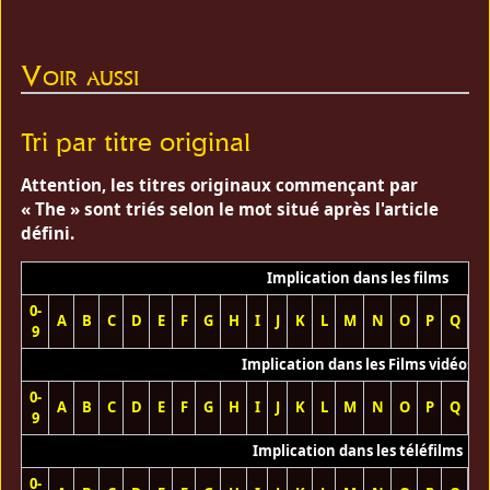
Voir aussi
Tri par titre original
Attention, les titres originaux commençant par
« The » sont triés selon le mot situé après l'article
défini.
Implication dans les films
0-
A
B
C
D
E
F
G
H
I
J
K
L
M
N
O
P
Q
R
9
Implication dans les Films vidéos
0-
A
B
C
D
E
F
G
H
I
J
K
L
M
N
O
P
Q
R
9
Implication dans les téléfilms
0-