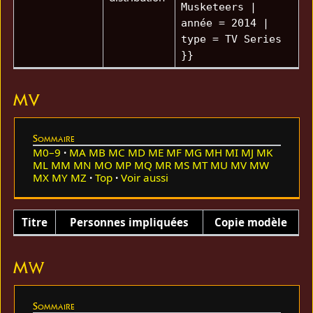
Musketeers |
année = 2014 |
type = TV Series
}}
MV
Sommaire
M0–9
MA
MB
MC
MD
ME
MF
MG
MH
MI
MJ
MK
ML
MM
MN
MO
MP
MQ
MR
MS
MT
MU
MV
MW
MX
MY
MZ
Top
Voir aussi
Titre
Personnes impliquées
Copie modèle
MW
Sommaire