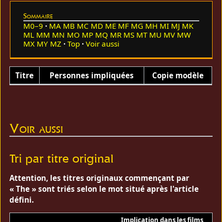
Sommaire
M0–9
MA
MB
MC
MD
ME
MF
MG
MH
MI
MJ
MK
ML
MM
MN
MO
MP
MQ
MR
MS
MT
MU
MV
MW
MX
MY
MZ
Top
Voir aussi
Titre
Personnes impliquées
Copie modèle
Voir aussi
Tri par titre original
Attention, les titres originaux commençant par
« The » sont triés selon le mot situé après l'article
défini.
Implication dans les films