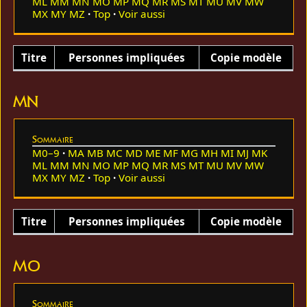
ML
MM
MN
MO
MP
MQ
MR
MS
MT
MU
MV
MW
MX
MY
MZ
Top
Voir aussi
Titre
Personnes impliquées
Copie modèle
MN
Sommaire
M0–9
MA
MB
MC
MD
ME
MF
MG
MH
MI
MJ
MK
ML
MM
MN
MO
MP
MQ
MR
MS
MT
MU
MV
MW
MX
MY
MZ
Top
Voir aussi
Titre
Personnes impliquées
Copie modèle
MO
Sommaire