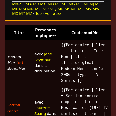
M0–9
MA
MB
MC
MD
ME
MF
MG
MH
MI
MJ
MK
ML
MM
MN
MO
MP
MQ
MR
MS
MT
MU
MV
MW
MX
MY
MZ
Top
Voir aussi
Personnes
Titre
Copie modèle
impliquées
{{Partenaire | lien
= | lien en = Modern
avec
Jane
Modern
Men | titre = |
Seymour
Men
titre original =
(en)
dans la
Modern Men
Modern Men | année =
distribution
2006 | type = TV
Series }}
{{Partenaire | lien
= Section contre-
avec
enquête | lien en =
Section
Laurette
Most Wanted (1976 TV
contre-
Spang
dans
series) | titre = |