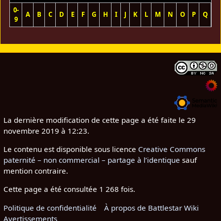
0-
A
B
C
D
E
F
G
H
I
J
K
L
M
N
O
P
Q
R
9
La dernière modification de cette page a été faite le 29
novembre 2019 à 12:23.
Le contenu est disponible sous licence
Creative Commons
paternité – non commercial – partage à l’identique
sauf
mention contraire.
Cette page a été consultée 1 268 fois.
Politique de confidentialité
À propos de Battlestar Wiki
Avertissements