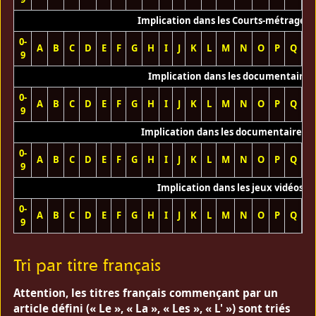
Implication dans les Courts-métrages 
0-
A
B
C
D
E
F
G
H
I
J
K
L
M
N
O
P
Q
R
9
Implication dans les documentaires
0-
A
B
C
D
E
F
G
H
I
J
K
L
M
N
O
P
Q
R
9
Implication dans les documentaires T
0-
A
B
C
D
E
F
G
H
I
J
K
L
M
N
O
P
Q
R
9
Implication dans les jeux vidéos
0-
A
B
C
D
E
F
G
H
I
J
K
L
M
N
O
P
Q
R
9
Tri par titre français
Attention, les titres français commençant par un
article défini (« Le », « La », « Les », « L' ») sont triés