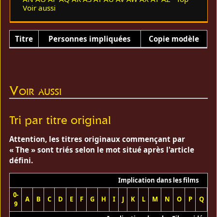
Voir aussi
Titre
Personnes impliquées
Copie modèle
Voir aussi
Tri par titre original
Attention, les titres originaux commençant par
« The » sont triés selon le mot situé après l'article
défini.
Implication dans les films
0-
A
B
C
D
E
F
G
H
I
J
K
L
M
N
O
P
Q
R
9