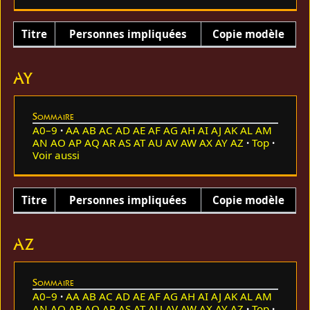
Titre
Personnes impliquées
Copie modèle
AY
Sommaire
A0–9
AA
AB
AC
AD
AE
AF
AG
AH
AI
AJ
AK
AL
AM
AN
AO
AP
AQ
AR
AS
AT
AU
AV
AW
AX
AY
AZ
Top
Voir aussi
Titre
Personnes impliquées
Copie modèle
AZ
Sommaire
A0–9
AA
AB
AC
AD
AE
AF
AG
AH
AI
AJ
AK
AL
AM
AN
AO
AP
AQ
AR
AS
AT
AU
AV
AW
AX
AY
AZ
Top