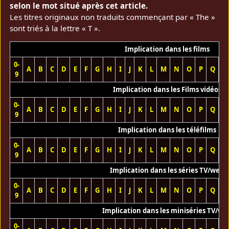
selon le mot situé après cet article.
Les titres originaux non traduits commençant par « The »
sont triés à la lettre « T ».
Implication dans les films
0-
A
B
C
D
E
F
G
H
I
J
K
L
M
N
O
P
Q
R
9
Implication dans les Films vidéos
0-
A
B
C
D
E
F
G
H
I
J
K
L
M
N
O
P
Q
R
9
Implication dans les téléfilms
0-
A
B
C
D
E
F
G
H
I
J
K
L
M
N
O
P
Q
R
9
Implication dans les séries TV/web
0-
A
B
C
D
E
F
G
H
I
J
K
L
M
N
O
P
Q
R
9
Implication dans les miniséries TV/we
0-