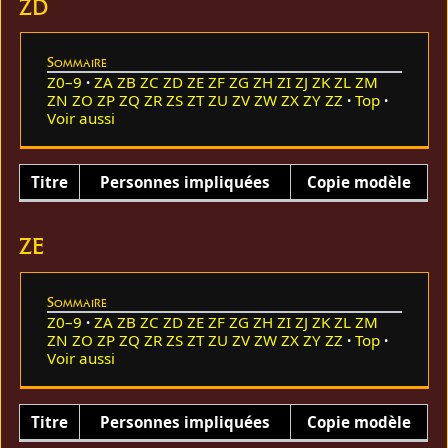
ZD
Sommaire
Z0–9
ZA
ZB
ZC
ZD
ZE
ZF
ZG
ZH
ZI
ZJ
ZK
ZL
ZM
ZN
ZO
ZP
ZQ
ZR
ZS
ZT
ZU
ZV
ZW
ZX
ZY
ZZ
Top
Voir aussi
Titre
Personnes impliquées
Copie modèle
ZE
Sommaire
Z0–9
ZA
ZB
ZC
ZD
ZE
ZF
ZG
ZH
ZI
ZJ
ZK
ZL
ZM
ZN
ZO
ZP
ZQ
ZR
ZS
ZT
ZU
ZV
ZW
ZX
ZY
ZZ
Top
Voir aussi
Titre
Personnes impliquées
Copie modèle