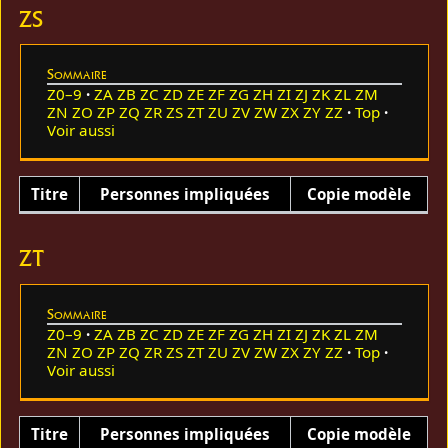
ZS
Sommaire
Z0–9
ZA
ZB
ZC
ZD
ZE
ZF
ZG
ZH
ZI
ZJ
ZK
ZL
ZM
ZN
ZO
ZP
ZQ
ZR
ZS
ZT
ZU
ZV
ZW
ZX
ZY
ZZ
Top
Voir aussi
Titre
Personnes impliquées
Copie modèle
ZT
Sommaire
Z0–9
ZA
ZB
ZC
ZD
ZE
ZF
ZG
ZH
ZI
ZJ
ZK
ZL
ZM
ZN
ZO
ZP
ZQ
ZR
ZS
ZT
ZU
ZV
ZW
ZX
ZY
ZZ
Top
Voir aussi
Titre
Personnes impliquées
Copie modèle