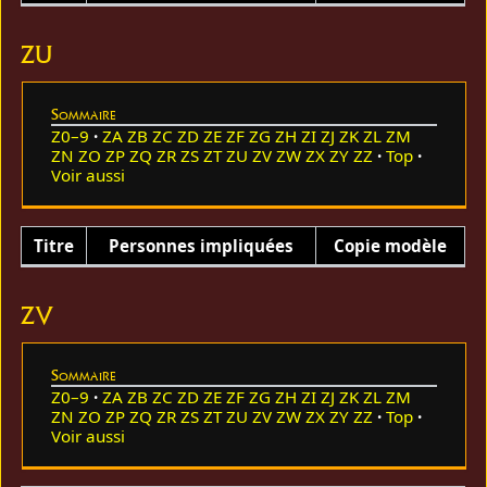
ZU
Sommaire
Z0–9
ZA
ZB
ZC
ZD
ZE
ZF
ZG
ZH
ZI
ZJ
ZK
ZL
ZM
ZN
ZO
ZP
ZQ
ZR
ZS
ZT
ZU
ZV
ZW
ZX
ZY
ZZ
Top
Voir aussi
Titre
Personnes impliquées
Copie modèle
ZV
Sommaire
Z0–9
ZA
ZB
ZC
ZD
ZE
ZF
ZG
ZH
ZI
ZJ
ZK
ZL
ZM
ZN
ZO
ZP
ZQ
ZR
ZS
ZT
ZU
ZV
ZW
ZX
ZY
ZZ
Top
Voir aussi