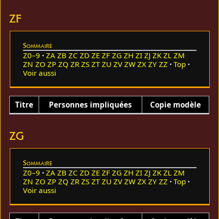
ZF
Sommaire
Z0–9
ZA
ZB
ZC
ZD
ZE
ZF
ZG
ZH
ZI
ZJ
ZK
ZL
ZM
ZN
ZO
ZP
ZQ
ZR
ZS
ZT
ZU
ZV
ZW
ZX
ZY
ZZ
Top
Voir aussi
Titre
Personnes impliquées
Copie modèle
ZG
Sommaire
Z0–9
ZA
ZB
ZC
ZD
ZE
ZF
ZG
ZH
ZI
ZJ
ZK
ZL
ZM
ZN
ZO
ZP
ZQ
ZR
ZS
ZT
ZU
ZV
ZW
ZX
ZY
ZZ
Top
Voir aussi