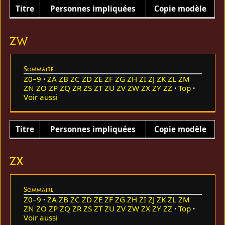
Titre
Personnes impliquées
Copie modèle
ZW
Sommaire
Z0–9
ZA
ZB
ZC
ZD
ZE
ZF
ZG
ZH
ZI
ZJ
ZK
ZL
ZM
ZN
ZO
ZP
ZQ
ZR
ZS
ZT
ZU
ZV
ZW
ZX
ZY
ZZ
Top
Voir aussi
Titre
Personnes impliquées
Copie modèle
ZX
Sommaire
Z0–9
ZA
ZB
ZC
ZD
ZE
ZF
ZG
ZH
ZI
ZJ
ZK
ZL
ZM
ZN
ZO
ZP
ZQ
ZR
ZS
ZT
ZU
ZV
ZW
ZX
ZY
ZZ
Top
Voir aussi