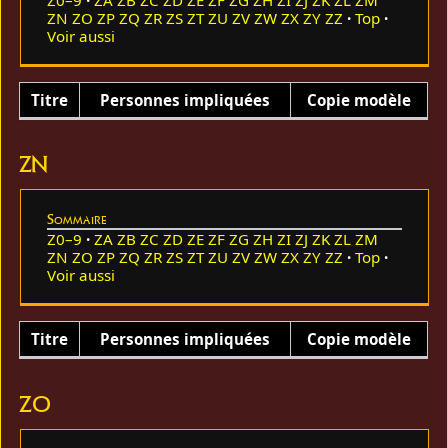
ZN
ZO
ZP
ZQ
ZR
ZS
ZT
ZU
ZV
ZW
ZX
ZY
ZZ
Top
Voir aussi
Titre
Personnes impliquées
Copie modèle
ZN
Sommaire
Z0–9
ZA
ZB
ZC
ZD
ZE
ZF
ZG
ZH
ZI
ZJ
ZK
ZL
ZM
ZN
ZO
ZP
ZQ
ZR
ZS
ZT
ZU
ZV
ZW
ZX
ZY
ZZ
Top
Voir aussi
Titre
Personnes impliquées
Copie modèle
ZO