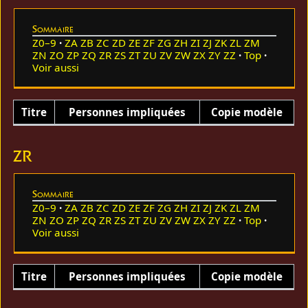
Sommaire
Z0–9
ZA
ZB
ZC
ZD
ZE
ZF
ZG
ZH
ZI
ZJ
ZK
ZL
ZM
ZN
ZO
ZP
ZQ
ZR
ZS
ZT
ZU
ZV
ZW
ZX
ZY
ZZ
Top
Voir aussi
Titre
Personnes impliquées
Copie modèle
ZR
Sommaire
Z0–9
ZA
ZB
ZC
ZD
ZE
ZF
ZG
ZH
ZI
ZJ
ZK
ZL
ZM
ZN
ZO
ZP
ZQ
ZR
ZS
ZT
ZU
ZV
ZW
ZX
ZY
ZZ
Top
Voir aussi
Titre
Personnes impliquées
Copie modèle