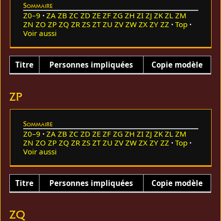
Sommaire
Z0–9
ZA
ZB
ZC
ZD
ZE
ZF
ZG
ZH
ZI
ZJ
ZK
ZL
ZM
ZN
ZO
ZP
ZQ
ZR
ZS
ZT
ZU
ZV
ZW
ZX
ZY
ZZ
Top
Voir aussi
Titre
Personnes impliquées
Copie modèle
ZP
Sommaire
Z0–9
ZA
ZB
ZC
ZD
ZE
ZF
ZG
ZH
ZI
ZJ
ZK
ZL
ZM
ZN
ZO
ZP
ZQ
ZR
ZS
ZT
ZU
ZV
ZW
ZX
ZY
ZZ
Top
Voir aussi
Titre
Personnes impliquées
Copie modèle
ZQ