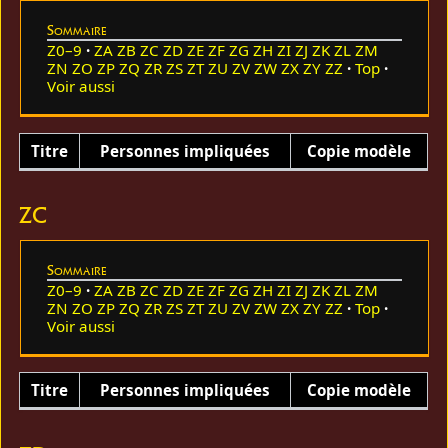
Sommaire
Z0–9
ZA
ZB
ZC
ZD
ZE
ZF
ZG
ZH
ZI
ZJ
ZK
ZL
ZM
ZN
ZO
ZP
ZQ
ZR
ZS
ZT
ZU
ZV
ZW
ZX
ZY
ZZ
Top
Voir aussi
Titre
Personnes impliquées
Copie modèle
ZC
Sommaire
Z0–9
ZA
ZB
ZC
ZD
ZE
ZF
ZG
ZH
ZI
ZJ
ZK
ZL
ZM
ZN
ZO
ZP
ZQ
ZR
ZS
ZT
ZU
ZV
ZW
ZX
ZY
ZZ
Top
Voir aussi
Titre
Personnes impliquées
Copie modèle