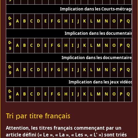
Implication dans les Courts-métrages 
0-
A
B
C
D
E
F
G
H
I
J
K
L
M
N
O
P
Q
R
9
Implication dans les documentaires
0-
A
B
C
D
E
F
G
H
I
J
K
L
M
N
O
P
Q
R
9
Implication dans les documentaires T
0-
A
B
C
D
E
F
G
H
I
J
K
L
M
N
O
P
Q
R
9
Implication dans les jeux vidéos
0-
A
B
C
D
E
F
G
H
I
J
K
L
M
N
O
P
Q
R
9
Tri par titre français
Attention, les titres français commençant par un
article défini (« Le », « La », « Les », « L' ») sont triés