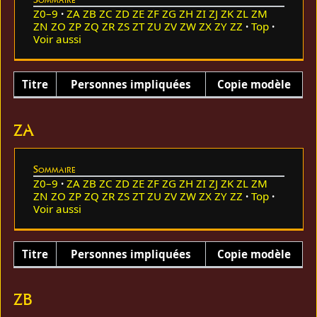
Z0–9
ZA
ZB
ZC
ZD
ZE
ZF
ZG
ZH
ZI
ZJ
ZK
ZL
ZM
ZN
ZO
ZP
ZQ
ZR
ZS
ZT
ZU
ZV
ZW
ZX
ZY
ZZ
Top
Voir aussi
Titre
Personnes impliquées
Copie modèle
ZA
Sommaire
Z0–9
ZA
ZB
ZC
ZD
ZE
ZF
ZG
ZH
ZI
ZJ
ZK
ZL
ZM
ZN
ZO
ZP
ZQ
ZR
ZS
ZT
ZU
ZV
ZW
ZX
ZY
ZZ
Top
Voir aussi
Titre
Personnes impliquées
Copie modèle
ZB