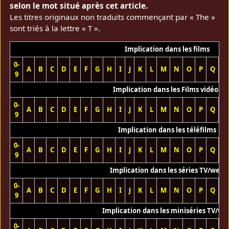
selon le mot situé après cet article.
Les titres originaux non traduits commençant par « The »
sont triés à la lettre « T ».
Implication dans les films
0-
A
B
C
D
E
F
G
H
I
J
K
L
M
N
O
P
Q
R
9
Implication dans les Films vidéos
0-
A
B
C
D
E
F
G
H
I
J
K
L
M
N
O
P
Q
R
9
Implication dans les téléfilms
0-
A
B
C
D
E
F
G
H
I
J
K
L
M
N
O
P
Q
R
9
Implication dans les séries TV/web
0-
A
B
C
D
E
F
G
H
I
J
K
L
M
N
O
P
Q
R
9
Implication dans les miniséries TV/we
0-