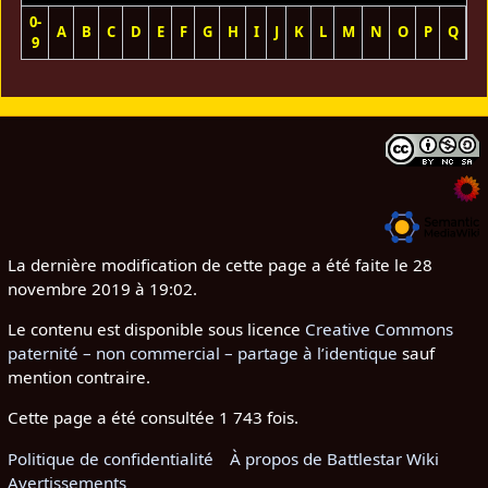
0-
A
B
C
D
E
F
G
H
I
J
K
L
M
N
O
P
Q
R
9
La dernière modification de cette page a été faite le 28
novembre 2019 à 19:02.
Le contenu est disponible sous licence
Creative Commons
paternité – non commercial – partage à l’identique
sauf
mention contraire.
Cette page a été consultée 1 743 fois.
Politique de confidentialité
À propos de Battlestar Wiki
Avertissements