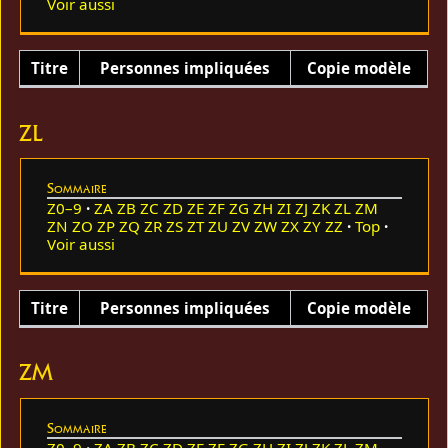
Voir aussi
Titre
Personnes impliquées
Copie modèle
ZL
Sommaire
Z0–9
ZA
ZB
ZC
ZD
ZE
ZF
ZG
ZH
ZI
ZJ
ZK
ZL
ZM
ZN
ZO
ZP
ZQ
ZR
ZS
ZT
ZU
ZV
ZW
ZX
ZY
ZZ
Top
Voir aussi
Titre
Personnes impliquées
Copie modèle
ZM
Sommaire
Z0–9
ZA
ZB
ZC
ZD
ZE
ZF
ZG
ZH
ZI
ZJ
ZK
ZL
ZM