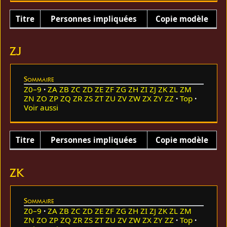
Titre
Personnes impliquées
Copie modèle
ZJ
Sommaire
Z0–9
ZA
ZB
ZC
ZD
ZE
ZF
ZG
ZH
ZI
ZJ
ZK
ZL
ZM
ZN
ZO
ZP
ZQ
ZR
ZS
ZT
ZU
ZV
ZW
ZX
ZY
ZZ
Top
Voir aussi
Titre
Personnes impliquées
Copie modèle
ZK
Sommaire
Z0–9
ZA
ZB
ZC
ZD
ZE
ZF
ZG
ZH
ZI
ZJ
ZK
ZL
ZM
ZN
ZO
ZP
ZQ
ZR
ZS
ZT
ZU
ZV
ZW
ZX
ZY
ZZ
Top