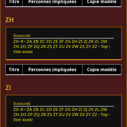
Titre
Personnes impliquées
Copie modèle
ZH
Sommaire
Z0–9
ZA
ZB
ZC
ZD
ZE
ZF
ZG
ZH
ZI
ZJ
ZK
ZL
ZM
ZN
ZO
ZP
ZQ
ZR
ZS
ZT
ZU
ZV
ZW
ZX
ZY
ZZ
Top
Voir aussi
Titre
Personnes impliquées
Copie modèle
ZI
Sommaire
Z0–9
ZA
ZB
ZC
ZD
ZE
ZF
ZG
ZH
ZI
ZJ
ZK
ZL
ZM
ZN
ZO
ZP
ZQ
ZR
ZS
ZT
ZU
ZV
ZW
ZX
ZY
ZZ
Top
Voir aussi