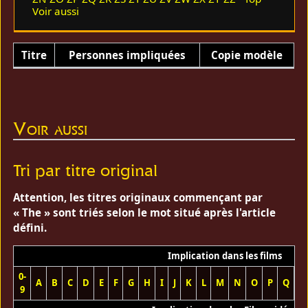
Voir aussi
Titre
Personnes impliquées
Copie modèle
Voir aussi
Tri par titre original
Attention, les titres originaux commençant par
« The » sont triés selon le mot situé après l'article
défini.
Implication dans les films
0-
A
B
C
D
E
F
G
H
I
J
K
L
M
N
O
P
Q
R
9