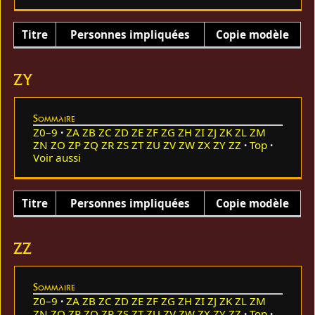
Titre
Personnes impliquées
Copie modèle
ZY
Sommaire
Z0–9
ZA
ZB
ZC
ZD
ZE
ZF
ZG
ZH
ZI
ZJ
ZK
ZL
ZM
ZN
ZO
ZP
ZQ
ZR
ZS
ZT
ZU
ZV
ZW
ZX
ZY
ZZ
Top
Voir aussi
Titre
Personnes impliquées
Copie modèle
ZZ
Sommaire
Z0–9
ZA
ZB
ZC
ZD
ZE
ZF
ZG
ZH
ZI
ZJ
ZK
ZL
ZM
ZN
ZO
ZP
ZQ
ZR
ZS
ZT
ZU
ZV
ZW
ZX
ZY
ZZ
Top