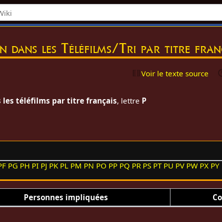
on dans les Téléfilms/Tri par titre fra
Voir le texte source
les téléfilms par titre français
, lettre
P
PF
PG
PH
PI
PJ
PK
PL
PM
PN
PO
PP
PQ
PR
PS
PT
PU
PV
PW
PX
PY
Personnes impliquées
Co