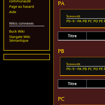
communauté
PA
Page au hasard
Aide
Sommaire
P0–9
PA
PB
PC
PD
PE
Wikis connexes
Buck Wiki
Titre
Stargate Wiki
Sémantique
PB
Sommaire
P0–9
PA
PB
PC
PD
PE
Titre
PC