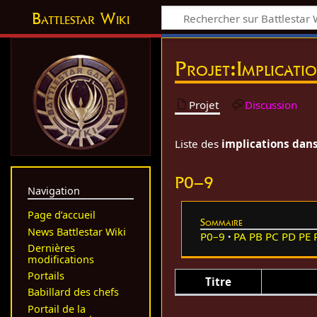
Battlestar Wiki
Projet
:
Implicati
Projet
Discussion
Liste des
implications dans 
P0–9
Navigation
Page d’accueil
Sommaire
News Battlestar Wiki
P0–9
PA
PB
PC
PD
PE
Dernières
modifications
Portails
Titre
Babillard des chefs
Portail de la