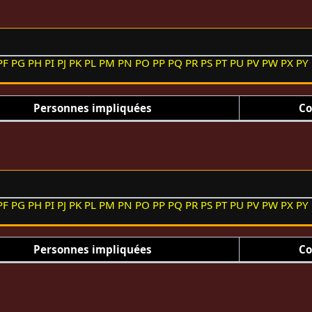
PF
PG
PH
PI
PJ
PK
PL
PM
PN
PO
PP
PQ
PR
PS
PT
PU
PV
PW
PX
PY
Personnes impliquées
Co
PF
PG
PH
PI
PJ
PK
PL
PM
PN
PO
PP
PQ
PR
PS
PT
PU
PV
PW
PX
PY
Personnes impliquées
Co