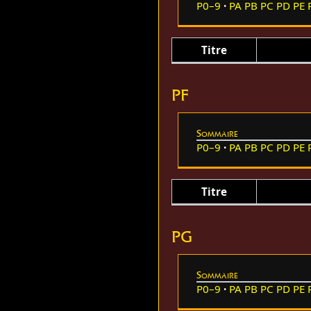
P0–9
PA
PB
PC
PD
PE
Titre
PF
Sommaire
P0–9
PA
PB
PC
PD
PE
Titre
PG
Sommaire
P0–9
PA
PB
PC
PD
PE