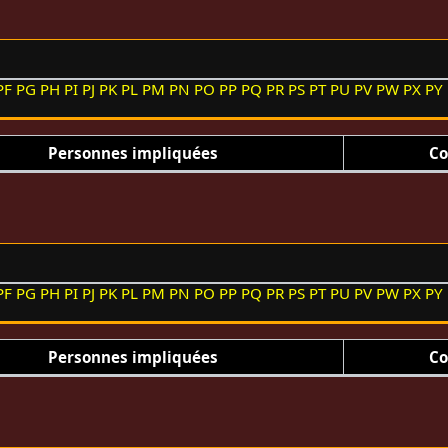
PF
PG
PH
PI
PJ
PK
PL
PM
PN
PO
PP
PQ
PR
PS
PT
PU
PV
PW
PX
PY
Personnes impliquées
Co
PF
PG
PH
PI
PJ
PK
PL
PM
PN
PO
PP
PQ
PR
PS
PT
PU
PV
PW
PX
PY
Personnes impliquées
Co