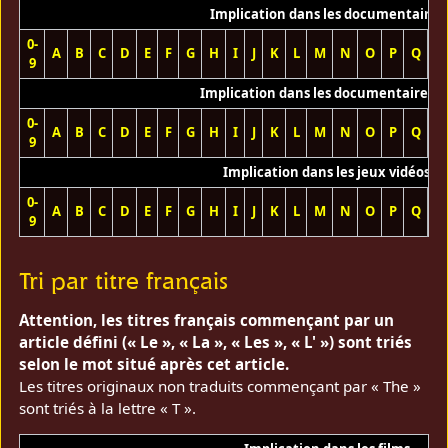
Implication dans les documentaires
0-
A
B
C
D
E
F
G
H
I
J
K
L
M
N
O
P
Q
R
9
Implication dans les documentaires T
0-
A
B
C
D
E
F
G
H
I
J
K
L
M
N
O
P
Q
R
9
Implication dans les jeux vidéos
0-
A
B
C
D
E
F
G
H
I
J
K
L
M
N
O
P
Q
R
9
Tri par titre français
Attention, les titres français commençant par un
article défini (« Le », « La », « Les », « L' ») sont triés
selon le mot situé après cet article.
Les titres originaux non traduits commençant par « The »
sont triés à la lettre « T ».