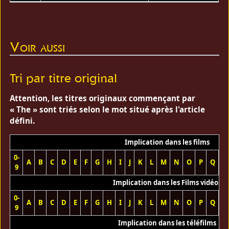
Voir aussi
Tri par titre original
Attention, les titres originaux commençant par
« The » sont triés selon le mot situé après l'article
défini.
Implication dans les films
0-
A
B
C
D
E
F
G
H
I
J
K
L
M
N
O
P
Q
R
9
Implication dans les Films vidéos
0-
A
B
C
D
E
F
G
H
I
J
K
L
M
N
O
P
Q
R
9
Implication dans les téléfilms