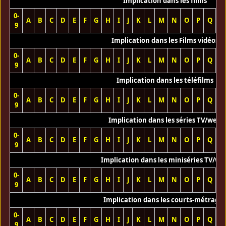
Implication dans les films
0-
A
B
C
D
E
F
G
H
I
J
K
L
M
N
O
P
Q
R
9
Implication dans les Films vidéos
0-
A
B
C
D
E
F
G
H
I
J
K
L
M
N
O
P
Q
R
9
Implication dans les téléfilms
0-
A
B
C
D
E
F
G
H
I
J
K
L
M
N
O
P
Q
R
9
Implication dans les séries TV/web
0-
A
B
C
D
E
F
G
H
I
J
K
L
M
N
O
P
Q
R
9
Implication dans les miniséries TV/we
0-
A
B
C
D
E
F
G
H
I
J
K
L
M
N
O
P
Q
R
9
Implication dans les courts-métrage
0-
A
B
C
D
E
F
G
H
I
J
K
L
M
N
O
P
Q
R
9