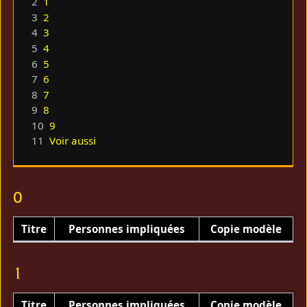
2
1
3
2
4
3
5
4
6
5
7
6
8
7
9
8
10
9
11
Voir aussi
0
Titre
Personnes impliquées
Copie modèle
1
Titre
Personnes impliquées
Copie modèle