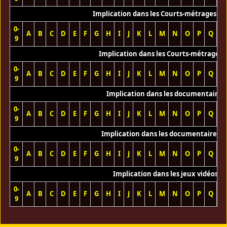
Implication dans les Courts-métrages vi
0-
A
B
C
D
E
F
G
H
I
J
K
L
M
N
O
P
Q
R
9
Implication dans les Courts-métrages 
0-
A
B
C
D
E
F
G
H
I
J
K
L
M
N
O
P
Q
R
9
Implication dans les documentaires
0-
A
B
C
D
E
F
G
H
I
J
K
L
M
N
O
P
Q
R
9
Implication dans les documentaires T
0-
A
B
C
D
E
F
G
H
I
J
K
L
M
N
O
P
Q
R
9
Implication dans les jeux vidéos
0-
A
B
C
D
E
F
G
H
I
J
K
L
M
N
O
P
Q
R
9